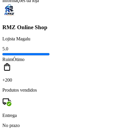
Informações da loja
RMZ Online Shop
Lojista Magalu
5.0
Ruim
Ótimo
+200
Produtos vendidos
Entrega
No prazo