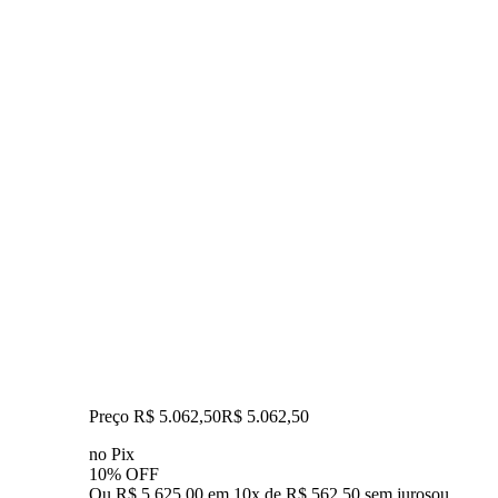
Preço R$ 5.062,50
R$
5.062
,
50
no Pix
10% OFF
Ou R$ 5.625,00 em 10x de R$ 562,50 sem juros
ou