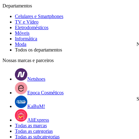
Departamentos
Celulares e Smartphones
TV e Vídeo
Eletrodomésticos
Móveis
Informática
Moda
N
Todos os departamentos
Nossas marcas e parceiros
Netshoes
Epoca Cosméticos
S
KaBuM!
AliExpress
Todas as marcas
Todas as categorias
Todas as subcategorias