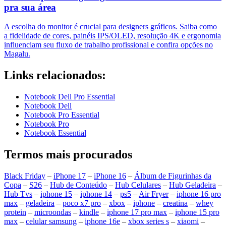
pra sua área
A escolha do monitor é crucial para designers gráficos. Saiba como
a fidelidade de cores, painéis IPS/OLED, resolução 4K e ergonomia
influenciam seu fluxo de trabalho profissional e confira opções no
Magalu.
Links relacionados:
Notebook Dell Pro Essential
Notebook Dell
Notebook Pro Essential
Notebook Pro
Notebook Essential
Termos mais procurados
Black Friday
–
iPhone 17
–
iPhone 16
–
Álbum de Figurinhas da
Copa
–
S26
–
Hub de Conteúdo
–
Hub Celulares
–
Hub Geladeira
–
Hub Tvs
–
iphone 15
–
iphone 14
–
ps5
–
Air Fryer
–
iphone 16 pro
max
–
geladeira
–
poco x7 pro
–
xbox
–
iphone
–
creatina
–
whey
protein
–
microondas
–
kindle
–
iphone 17 pro max
–
iphone 15 pro
max
–
celular samsung
–
iphone 16e
–
xbox series s
–
xiaomi
–