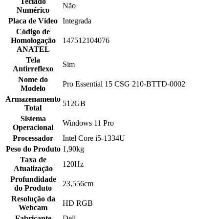
Teclado
Não
Numérico
Placa de Vídeo
Integrada
Código de
Homologação
147512104076
ANATEL
Tela
Sim
Antirreflexo
Nome do
Pro Essential 15 CSG 210-BTTD-0002
Modelo
Armazenamento
512GB
Total
Sistema
Windows 11 Pro
Operacional
Processador
Intel Core i5-1334U
Peso do Produto
1,90kg
Taxa de
120Hz
Atualização
Profundidade
23,556cm
do Produto
Resolução da
HD RGB
Webcam
Fabricante
Dell