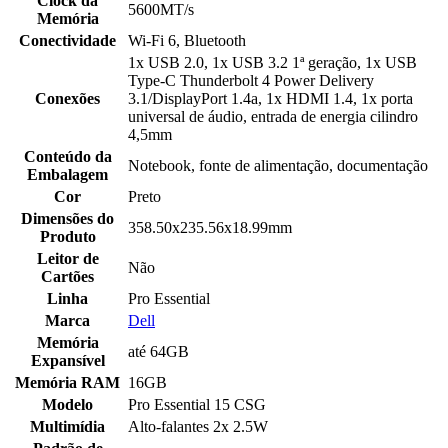
Clock da
5600MT/s
Memória
Conectividade
Wi-Fi 6, Bluetooth
1x USB 2.0, 1x USB 3.2 1ª geração, 1x USB
Type-C Thunderbolt 4 Power Delivery
Conexões
3.1/DisplayPort 1.4a, 1x HDMI 1.4, 1x porta
universal de áudio, entrada de energia cilindro
4,5mm
Conteúdo da
Notebook, fonte de alimentação, documentação
Embalagem
Cor
Preto
Dimensões do
358.50x235.56x18.99mm
Produto
Leitor de
Não
Cartões
Linha
Pro Essential
Marca
Dell
Memória
até 64GB
Expansível
Memória RAM
16GB
Modelo
Pro Essential 15 CSG
Multimídia
Alto-falantes 2x 2.5W