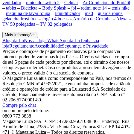
ventilador
–
nintendo switch 2
–
Celular
–
Ar Condicionado Portátil
–
tablet
–
Bicicleta
–
Body Splash
–
jbl
–
redmi note 14
–
tenis nike
–
maquina de lavar roupa
–
liquidificador
–
ipad
–
guarda roupa
–
geladeira frost free
–
fogão 4 bocas
–
Armário de Cozinha
–
Alexa
–
TV 50 polegadas
–
TV 32 polegadas
Mais informações
Blog da Lu
Nossas lojas
WhatsApp da Lu
Tenha sua
loja
Regulamento
Acessibilidade
Segurança e Privacidade
Preços e condições de pagamento exclusivos para compras via
internet, podendo variar nas lojas físicas. Ofertas válidas na compra
de até 5 peças de cada produto por cliente, até o término dos nossos
estoques para internet. Caso os produtos apresentem divergências de
valores, o preço válido é o da sacola de compras.
O Magazine Luiza atua como correspondente no País, nos termos da
Resolução CMN nº 4.935/2021, e encaminha propostas de cartão de
crédito e operações de crédito para a Luizacred S.A Sociedade de
Crédito, Financiamento e Investimento inscrita no CNPJ sob o nº
02.206.577/0001-80.
Compre pelo chat
ou compre pelo telefone:
0800 773 3838
Magazine Luiza S/A - CNPJ: 47.960.950/1088-36 - Endereço: Rua
Arnulfo de Lima, 2385 - Vila Santa Cruz, Franca/SP - CEP 14.403-
471 ® Magazine Luiza – Todos os direitos reservados.