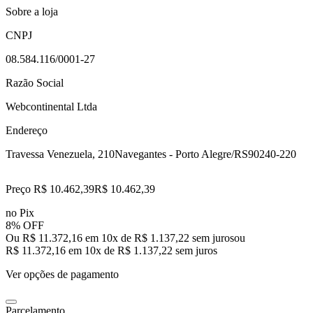
Sobre a loja
CNPJ
08.584.116/0001-27
Razão Social
Webcontinental Ltda
Endereço
Travessa Venezuela, 210
Navegantes - Porto Alegre/RS
90240-220
Preço R$ 10.462,39
R$
10.462
,
39
no Pix
8% OFF
Ou R$ 11.372,16 em 10x de R$ 1.137,22 sem juros
ou
R$ 11.372,16
em
10
x de
R$ 1.137,22
sem juros
Ver opções de pagamento
Parcelamento