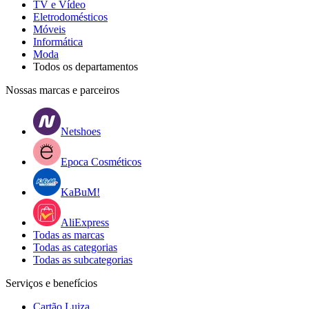
TV e Vídeo
Eletrodomésticos
Móveis
Informática
Moda
Todos os departamentos
Nossas marcas e parceiros
Netshoes
Epoca Cosméticos
KaBuM!
AliExpress
Todas as marcas
Todas as categorias
Todas as subcategorias
Serviços e benefícios
Cartão Luiza