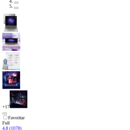
+
17
Favoritar
Full
4.8 (1078)