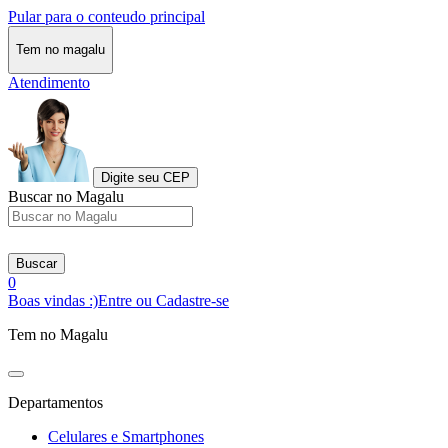
Pular para o conteudo principal
Tem no magalu
Atendimento
Digite seu CEP
Buscar no Magalu
Buscar
0
Boas vindas :)
Entre ou Cadastre-se
Tem no Magalu
Departamentos
Celulares e Smartphones