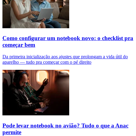
Como configurar um notebook novo: o checklist pra
começar bem
Da primeira inicialização aos ajustes que prolongam a vida útil do
aparelho — tudo pra começar com o pé direito
Pode levar notebook no avião? Tudo o que a Anac
permite