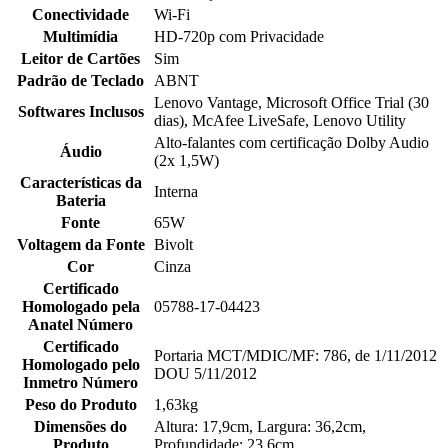
Conectividade
Wi-Fi
Multimídia
HD-720p com Privacidade
Leitor de Cartões
Sim
Padrão de Teclado
ABNT
Lenovo Vantage, Microsoft Office Trial (30
Softwares Inclusos
dias), McAfee LiveSafe, Lenovo Utility
Alto-falantes com certificação Dolby Audio
Áudio
(2x 1,5W)
Características da
Interna
Bateria
Fonte
65W
Voltagem da Fonte
Bivolt
Cor
Cinza
Certificado
Homologado pela
05788-17-04423
Anatel Número
Certificado
Portaria MCT/MDIC/MF: 786, de 1/11/2012
Homologado pelo
DOU 5/11/2012
Inmetro Número
Peso do Produto
1,63kg
Dimensões do
Altura: 17,9cm, Largura: 36,2cm,
Produto
Profundidade: 23,6cm