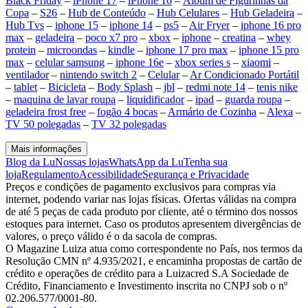
Black Friday
–
iPhone 17
–
iPhone 16
–
Álbum de Figurinhas da
Copa
–
S26
–
Hub de Conteúdo
–
Hub Celulares
–
Hub Geladeira
–
Hub Tvs
–
iphone 15
–
iphone 14
–
ps5
–
Air Fryer
–
iphone 16 pro
max
–
geladeira
–
poco x7 pro
–
xbox
–
iphone
–
creatina
–
whey
protein
–
microondas
–
kindle
–
iphone 17 pro max
–
iphone 15 pro
max
–
celular samsung
–
iphone 16e
–
xbox series s
–
xiaomi
–
ventilador
–
nintendo switch 2
–
Celular
–
Ar Condicionado Portátil
–
tablet
–
Bicicleta
–
Body Splash
–
jbl
–
redmi note 14
–
tenis nike
–
maquina de lavar roupa
–
liquidificador
–
ipad
–
guarda roupa
–
geladeira frost free
–
fogão 4 bocas
–
Armário de Cozinha
–
Alexa
–
TV 50 polegadas
–
TV 32 polegadas
Mais informações
Blog da Lu
Nossas lojas
WhatsApp da Lu
Tenha sua
loja
Regulamento
Acessibilidade
Segurança e Privacidade
Preços e condições de pagamento exclusivos para compras via
internet, podendo variar nas lojas físicas. Ofertas válidas na compra
de até 5 peças de cada produto por cliente, até o término dos nossos
estoques para internet. Caso os produtos apresentem divergências de
valores, o preço válido é o da sacola de compras.
O Magazine Luiza atua como correspondente no País, nos termos da
Resolução CMN nº 4.935/2021, e encaminha propostas de cartão de
crédito e operações de crédito para a Luizacred S.A Sociedade de
Crédito, Financiamento e Investimento inscrita no CNPJ sob o nº
02.206.577/0001-80.