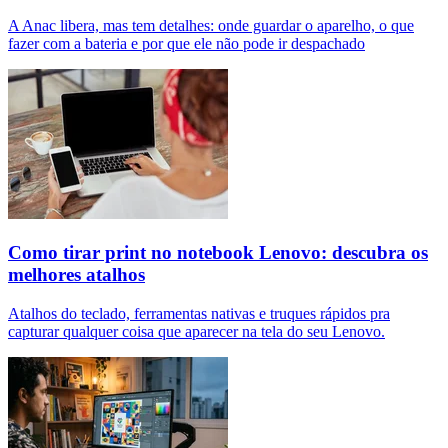
A Anac libera, mas tem detalhes: onde guardar o aparelho, o que
fazer com a bateria e por que ele não pode ir despachado
Como tirar print no notebook Lenovo: descubra os
melhores atalhos
Atalhos do teclado, ferramentas nativas e truques rápidos pra
capturar qualquer coisa que aparecer na tela do seu Lenovo.