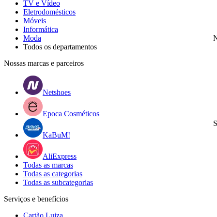
TV e Vídeo
Eletrodomésticos
Móveis
Informática
Moda
N
Todos os departamentos
Nossas marcas e parceiros
Netshoes
Epoca Cosméticos
S
KaBuM!
AliExpress
Todas as marcas
Todas as categorias
Todas as subcategorias
Serviços e benefícios
Cartão Luiza