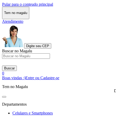
Pular para o conteudo principal
Tem no magalu
Atendimento
Digite seu CEP
Buscar no Magalu
Buscar
0
Boas vindas :)
Entre ou Cadastre-se
Tem no Magalu
D
Departamentos
Celulares e Smartphones