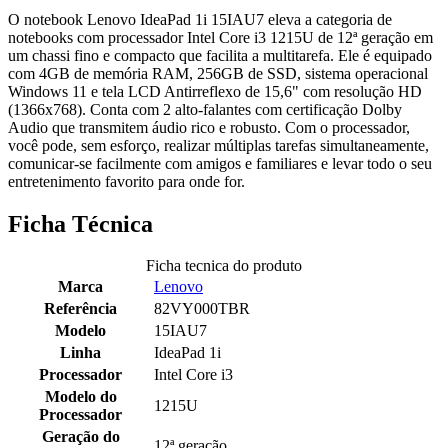
O notebook Lenovo IdeaPad 1i 15IAU7 eleva a categoria de
notebooks com processador Intel Core i3 1215U de 12ª geração em
um chassi fino e compacto que facilita a multitarefa. Ele é equipado
com 4GB de memória RAM, 256GB de SSD, sistema operacional
Windows 11 e tela LCD Antirreflexo de 15,6" com resolução HD
(1366x768). Conta com 2 alto-falantes com certificação Dolby
Audio que transmitem áudio rico e robusto. Com o processador,
você pode, sem esforço, realizar múltiplas tarefas simultaneamente,
comunicar-se facilmente com amigos e familiares e levar todo o seu
entretenimento favorito para onde for.
Ficha Técnica
Ficha tecnica do produto
Marca
Lenovo
Referência
82VY000TBR
Modelo
15IAU7
Linha
IdeaPad 1i
Processador
Intel Core i3
Modelo do
1215U
Processador
Geração do
12ª geração