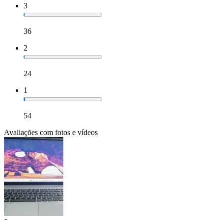
3
36
2
24
1
54
Avaliações com fotos e vídeos