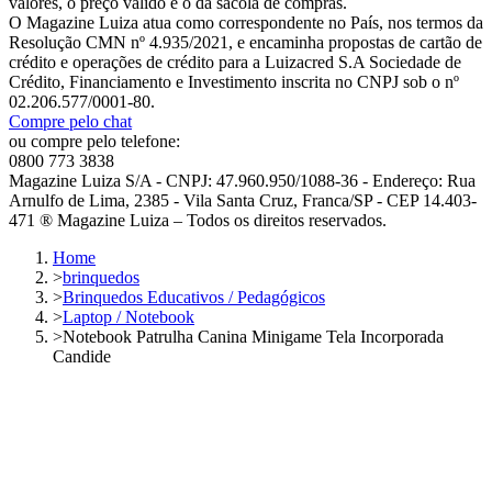
valores, o preço válido é o da sacola de compras.
O Magazine Luiza atua como correspondente no País, nos termos da
Resolução CMN nº 4.935/2021, e encaminha propostas de cartão de
crédito e operações de crédito para a Luizacred S.A Sociedade de
Crédito, Financiamento e Investimento inscrita no CNPJ sob o nº
02.206.577/0001-80.
Compre pelo chat
ou compre pelo telefone:
0800 773 3838
Magazine Luiza S/A - CNPJ: 47.960.950/1088-36 - Endereço: Rua
Arnulfo de Lima, 2385 - Vila Santa Cruz, Franca/SP - CEP 14.403-
471 ® Magazine Luiza – Todos os direitos reservados.
Home
>
brinquedos
>
Brinquedos Educativos / Pedagógicos
>
Laptop / Notebook
>
Notebook Patrulha Canina Minigame Tela Incorporada
Candide