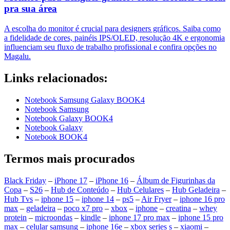
pra sua área
A escolha do monitor é crucial para designers gráficos. Saiba como
a fidelidade de cores, painéis IPS/OLED, resolução 4K e ergonomia
influenciam seu fluxo de trabalho profissional e confira opções no
Magalu.
Links relacionados:
Notebook Samsung Galaxy BOOK4
Notebook Samsung
Notebook Galaxy BOOK4
Notebook Galaxy
Notebook BOOK4
Termos mais procurados
Black Friday
–
iPhone 17
–
iPhone 16
–
Álbum de Figurinhas da
Copa
–
S26
–
Hub de Conteúdo
–
Hub Celulares
–
Hub Geladeira
–
Hub Tvs
–
iphone 15
–
iphone 14
–
ps5
–
Air Fryer
–
iphone 16 pro
max
–
geladeira
–
poco x7 pro
–
xbox
–
iphone
–
creatina
–
whey
protein
–
microondas
–
kindle
–
iphone 17 pro max
–
iphone 15 pro
max
–
celular samsung
–
iphone 16e
–
xbox series s
–
xiaomi
–