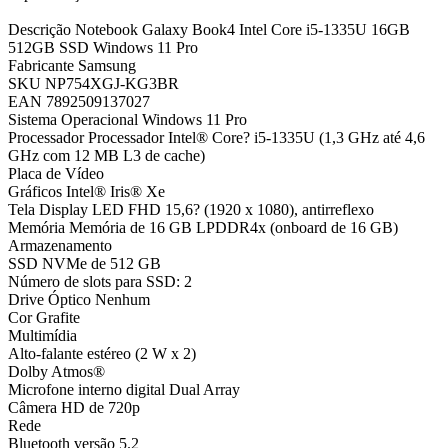
Descrição Notebook Galaxy Book4 Intel Core i5-1335U 16GB
512GB SSD Windows 11 Pro
Fabricante Samsung
SKU NP754XGJ-KG3BR
EAN 7892509137027
Sistema Operacional Windows 11 Pro
Processador Processador Intel® Core? i5-1335U (1,3 GHz até 4,6
GHz com 12 MB L3 de cache)
Placa de Vídeo
Gráficos Intel® Iris® Xe
Tela Display LED FHD 15,6? (1920 x 1080), antirreflexo
Memória Memória de 16 GB LPDDR4x (onboard de 16 GB)
Armazenamento
SSD NVMe de 512 GB
Número de slots para SSD: 2
Drive Óptico Nenhum
Cor Grafite
Multimídia
Alto-falante estéreo (2 W x 2)
Dolby Atmos®
Microfone interno digital Dual Array
Câmera HD de 720p
Rede
Bluetooth versão 5.2