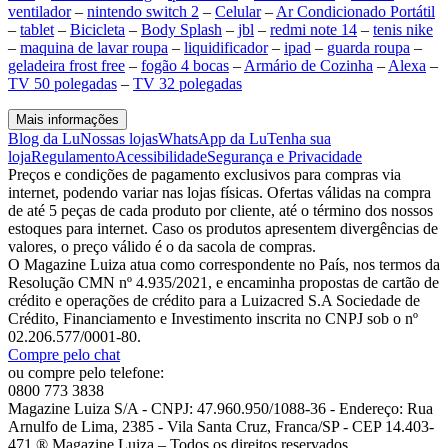
ventilador
–
nintendo switch 2
–
Celular
–
Ar Condicionado Portátil
–
tablet
–
Bicicleta
–
Body Splash
–
jbl
–
redmi note 14
–
tenis nike
–
maquina de lavar roupa
–
liquidificador
–
ipad
–
guarda roupa
–
geladeira frost free
–
fogão 4 bocas
–
Armário de Cozinha
–
Alexa
–
TV 50 polegadas
–
TV 32 polegadas
Mais informações
Blog da Lu
Nossas lojas
WhatsApp da Lu
Tenha sua
loja
Regulamento
Acessibilidade
Segurança e Privacidade
Preços e condições de pagamento exclusivos para compras via
internet, podendo variar nas lojas físicas. Ofertas válidas na compra
de até 5 peças de cada produto por cliente, até o término dos nossos
estoques para internet. Caso os produtos apresentem divergências de
valores, o preço válido é o da sacola de compras.
O Magazine Luiza atua como correspondente no País, nos termos da
Resolução CMN nº 4.935/2021, e encaminha propostas de cartão de
crédito e operações de crédito para a Luizacred S.A Sociedade de
Crédito, Financiamento e Investimento inscrita no CNPJ sob o nº
02.206.577/0001-80.
Compre pelo chat
ou compre pelo telefone:
0800 773 3838
Magazine Luiza S/A - CNPJ: 47.960.950/1088-36 - Endereço: Rua
Arnulfo de Lima, 2385 - Vila Santa Cruz, Franca/SP - CEP 14.403-
471 ® Magazine Luiza – Todos os direitos reservados.