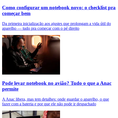
Como configurar um notebook novo: o checklist pra
começar bem
Da primeira inicialização aos ajustes que prolongam a vida útil do
aparelho — tudo pra começar com o pé direito
Pode levar notebook no avião? Tudo o que a Anac
permite
A Anac libera, mas tem detalhes: onde guardar o aparelho, o que
fazer com a bateria e por que ele não pode ir despachado