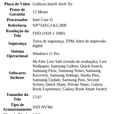
Placa de Vídeo
Gráficos Intel® Iris® Xe
Prazo de
12 Meses
Garantia
Processador
Intel Core i5
Referência
NP754XGJ-KG3BR
Resolução da
FHD (1920 x 1080)
Tela
Trava de segurança, TPM, leitor de impressão
Segurança
digital
Sistema
Windows 11 Pro
Operacional
McAfee Live Safe (versão de avaliação), Live
Wallpaper, Samsung Gallery, Quick Search,
Samsung Flow, Samsung Notes, Samsung
Softwares
Recovery, Samsung Settings, Studio Plus,
Inclusos
Samsung Update, Samsung Pass, Second
Screen, Quick Share, Private Share, Galaxy
Book Experience, Galaxy Book Smart Switch
Tamanho da
15,6?
Tela
Tipo de
SSD NVMe
Armazenamento