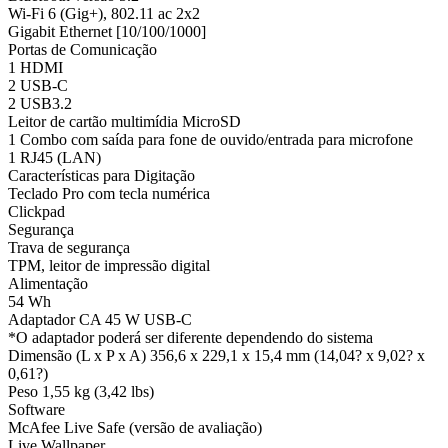
Wi-Fi 6 (Gig+), 802.11 ac 2x2
Gigabit Ethernet [10/100/1000]
Portas de Comunicação
1 HDMI
2 USB-C
2 USB3.2
Leitor de cartão multimídia MicroSD
1 Combo com saída para fone de ouvido/entrada para microfone
1 RJ45 (LAN)
Características para Digitação
Teclado Pro com tecla numérica
Clickpad
Segurança
Trava de segurança
TPM, leitor de impressão digital
Alimentação
54 Wh
Adaptador CA 45 W USB-C
*O adaptador poderá ser diferente dependendo do sistema
Dimensão (L x P x A) 356,6 x 229,1 x 15,4 mm (14,04? x 9,02? x
0,61?)
Peso 1,55 kg (3,42 lbs)
Software
McAfee Live Safe (versão de avaliação)
Live Wallpaper