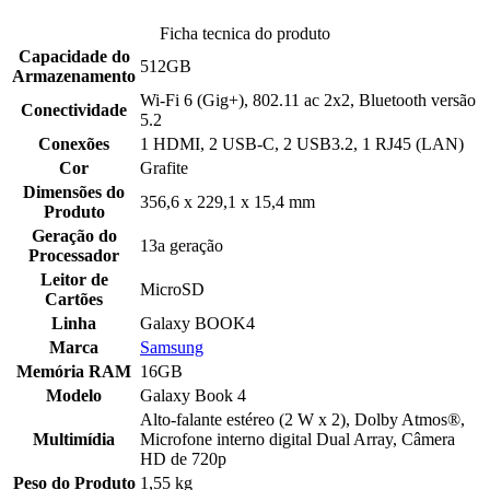
Ficha tecnica do produto
Capacidade do
512GB
Armazenamento
Wi-Fi 6 (Gig+), 802.11 ac 2x2, Bluetooth versão
Conectividade
5.2
Conexões
1 HDMI, 2 USB-C, 2 USB3.2, 1 RJ45 (LAN)
Cor
Grafite
Dimensões do
356,6 x 229,1 x 15,4 mm
Produto
Geração do
13a geração
Processador
Leitor de
MicroSD
Cartões
Linha
Galaxy BOOK4
Marca
Samsung
Memória RAM
16GB
Modelo
Galaxy Book 4
Alto-falante estéreo (2 W x 2), Dolby Atmos®,
Multimídia
Microfone interno digital Dual Array, Câmera
HD de 720p
Peso do Produto
1,55 kg