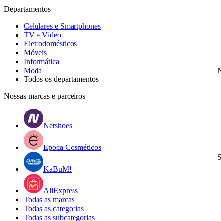
Departamentos
Celulares e Smartphones
TV e Vídeo
Eletrodomésticos
Móveis
Informática
Moda
N
Todos os departamentos
Nossas marcas e parceiros
Netshoes
Epoca Cosméticos
S
KaBuM!
AliExpress
Todas as marcas
Todas as categorias
Todas as subcategorias