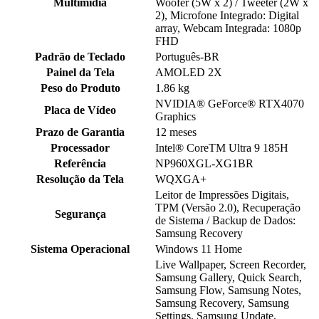
Multimídia
Woofer (5W x 2) / Tweeter (2W x
2), Microfone Integrado: Digital
array, Webcam Integrada: 1080p
FHD
Padrão de Teclado
Português-BR
Painel da Tela
AMOLED 2X
Peso do Produto
1.86 kg
NVIDIA® GeForce® RTX4070
Placa de Vídeo
Graphics
Prazo de Garantia
12 meses
Processador
Intel® CoreTM Ultra 9 185H
Referência
NP960XGL-XG1BR
Resolução da Tela
WQXGA+
Leitor de Impressões Digitais,
TPM (Versão 2.0), Recuperação
Segurança
de Sistema / Backup de Dados:
Samsung Recovery
Sistema Operacional
Windows 11 Home
Live Wallpaper, Screen Recorder,
Samsung Gallery, Quick Search,
Samsung Flow, Samsung Notes,
Samsung Recovery, Samsung
Settings, Samsung Update,