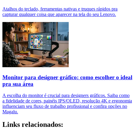
Atalhos do teclado, ferramentas nativas e truques rápidos pra
capturar qualquer coisa que aparecer na tela do seu Lenovo.
Monitor para designer gráfico: como escolher o ideal
pra sua área
A escolha do monitor é crucial para designers gráficos. Saiba como
a fidelidade de cores, painéis IPS/OLED, resolução 4K e ergonomia
influenciam seu fluxo de trabalho profissional e confira opções no
Magalu.
Links relacionados: