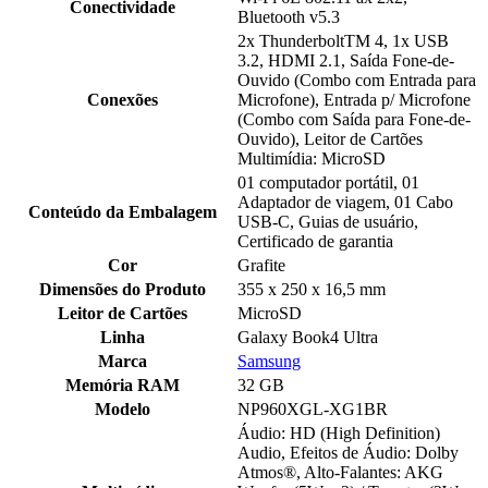
Conectividade
Bluetooth v5.3
2x ThunderboltTM 4, 1x USB
3.2, HDMI 2.1, Saída Fone-de-
Ouvido (Combo com Entrada para
Conexões
Microfone), Entrada p/ Microfone
(Combo com Saída para Fone-de-
Ouvido), Leitor de Cartões
Multimídia: MicroSD
01 computador portátil, 01
Adaptador de viagem, 01 Cabo
Conteúdo da Embalagem
USB-C, Guias de usuário,
Certificado de garantia
Cor
Grafite
Dimensões do Produto
355 x 250 x 16,5 mm
Leitor de Cartões
MicroSD
Linha
Galaxy Book4 Ultra
Marca
Samsung
Memória RAM
32 GB
Modelo
NP960XGL-XG1BR
Áudio: HD (High Definition)
Audio, Efeitos de Áudio: Dolby
Atmos®, Alto-Falantes: AKG