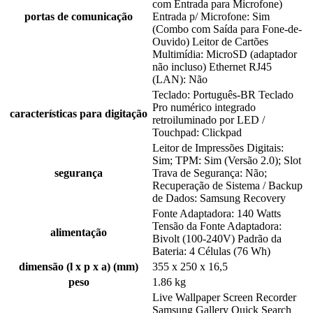
com Entrada para Microfone)
portas de comunicação
Entrada p/ Microfone: Sim
(Combo com Saída para Fone-de-
Ouvido) Leitor de Cartões
Multimídia: MicroSD (adaptador
não incluso) Ethernet RJ45
(LAN): Não
Teclado: Português-BR Teclado
Pro numérico integrado
características para digitação
retroiluminado por LED /
Touchpad: Clickpad
Leitor de Impressões Digitais:
Sim; TPM: Sim (Versão 2.0); Slot
segurança
Trava de Segurança: Não;
Recuperação de Sistema / Backup
de Dados: Samsung Recovery
Fonte Adaptadora: 140 Watts
Tensão da Fonte Adaptadora:
alimentação
Bivolt (100-240V) Padrão da
Bateria: 4 Células (76 Wh)
dimensão (l x p x a) (mm)
355 x 250 x 16,5
peso
1.86 kg
Live Wallpaper Screen Recorder
Samsung Gallery Quick Search