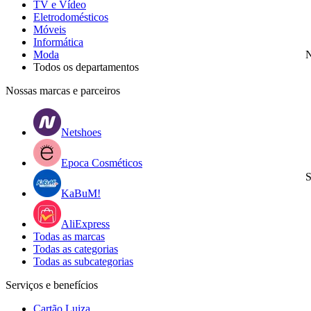
TV e Vídeo
Eletrodomésticos
Móveis
Informática
Moda
N
Todos os departamentos
Nossas marcas e parceiros
Netshoes
Epoca Cosméticos
S
KaBuM!
AliExpress
Todas as marcas
Todas as categorias
Todas as subcategorias
Serviços e benefícios
Cartão Luiza