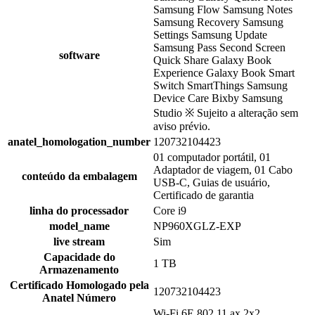
Samsung Flow Samsung Notes
Samsung Recovery Samsung
Settings Samsung Update
Samsung Pass Second Screen
software
Quick Share Galaxy Book
Experience Galaxy Book Smart
Switch SmartThings Samsung
Device Care Bixby Samsung
Studio ※ Sujeito a alteração sem
aviso prévio.
anatel_homologation_number
120732104423
01 computador portátil, 01
Adaptador de viagem, 01 Cabo
conteúdo da embalagem
USB-C, Guias de usuário,
Certificado de garantia
linha do processador
Core i9
model_name
NP960XGLZ-EXP
live stream
Sim
Capacidade do
1 TB
Armazenamento
Certificado Homologado pela
120732104423
Anatel Número
Wi-Fi 6E 802.11 ax 2x2,