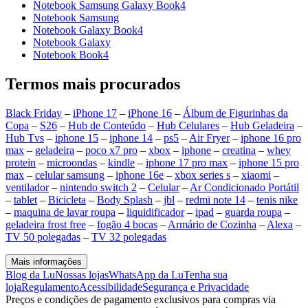
Notebook Samsung Galaxy Book4
Notebook Samsung
Notebook Galaxy Book4
Notebook Galaxy
Notebook Book4
Termos mais procurados
Black Friday
–
iPhone 17
–
iPhone 16
–
Álbum de Figurinhas da
Copa
–
S26
–
Hub de Conteúdo
–
Hub Celulares
–
Hub Geladeira
–
Hub Tvs
–
iphone 15
–
iphone 14
–
ps5
–
Air Fryer
–
iphone 16 pro
max
–
geladeira
–
poco x7 pro
–
xbox
–
iphone
–
creatina
–
whey
protein
–
microondas
–
kindle
–
iphone 17 pro max
–
iphone 15 pro
max
–
celular samsung
–
iphone 16e
–
xbox series s
–
xiaomi
–
ventilador
–
nintendo switch 2
–
Celular
–
Ar Condicionado Portátil
–
tablet
–
Bicicleta
–
Body Splash
–
jbl
–
redmi note 14
–
tenis nike
–
maquina de lavar roupa
–
liquidificador
–
ipad
–
guarda roupa
–
geladeira frost free
–
fogão 4 bocas
–
Armário de Cozinha
–
Alexa
–
TV 50 polegadas
–
TV 32 polegadas
Mais informações
Blog da Lu
Nossas lojas
WhatsApp da Lu
Tenha sua
loja
Regulamento
Acessibilidade
Segurança e Privacidade
Preços e condições de pagamento exclusivos para compras via