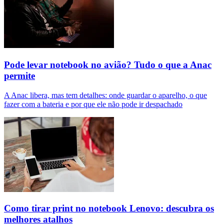
Pode levar notebook no avião? Tudo o que a Anac
permite
A Anac libera, mas tem detalhes: onde guardar o aparelho, o que
fazer com a bateria e por que ele não pode ir despachado
Como tirar print no notebook Lenovo: descubra os
melhores atalhos