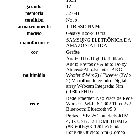
garantia
12
memória
32 GB
condition
Novo
armazenamento
1 TB SSD NVMe
modelo
Galaxy Book4 Ultra
SAMSUNG ELETRÔNICA DA
manufacturer
AMAZÔNIA LTDA
cor
Grafite
Áudio: HD (High Definition)
Audio Efeitos de Áudio: Dolby
Atmos® Alto-Falantes: AKG
multimídia
Woofer (5W x 2) / Tweeter (2W x
2) Microfone Integrado: Digital
array Webcam Integrada: Sim
(1080p FHD)
Rede Ethernet: Não Placa de Rede
rede
Wireless: Wi-Fi 6E 802.11 ax 2x2
Bluetooth: Bluetooth v5.3
Portas USB: 2x ThunderboltTM
4; 1x USB 3.2 HDMI: HDMI 2.1
(8K 60Hz;5K 120Hz) Saída
Fone-de-Ouvido: Sim (Combo