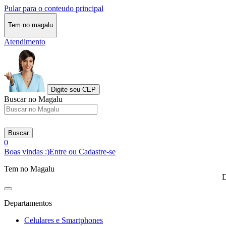
Pular para o conteudo principal
Tem no magalu
Atendimento
Digite seu CEP
Buscar no Magalu
Buscar
0
Boas vindas :)
Entre ou Cadastre-se
Tem no Magalu
D
Departamentos
Celulares e Smartphones