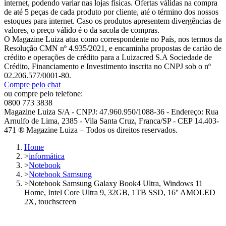
internet, podendo variar nas lojas físicas. Ofertas válidas na compra
de até 5 peças de cada produto por cliente, até o término dos nossos
estoques para internet. Caso os produtos apresentem divergências de
valores, o preço válido é o da sacola de compras.
O Magazine Luiza atua como correspondente no País, nos termos da
Resolução CMN nº 4.935/2021, e encaminha propostas de cartão de
crédito e operações de crédito para a Luizacred S.A Sociedade de
Crédito, Financiamento e Investimento inscrita no CNPJ sob o nº
02.206.577/0001-80.
Compre pelo chat
ou compre pelo telefone:
0800 773 3838
Magazine Luiza S/A - CNPJ: 47.960.950/1088-36 - Endereço: Rua
Arnulfo de Lima, 2385 - Vila Santa Cruz, Franca/SP - CEP 14.403-
471 ® Magazine Luiza – Todos os direitos reservados.
Home
>
informática
>
Notebook
>
Notebook Samsung
>
Notebook Samsung Galaxy Book4 Ultra, Windows 11
Home, Intel Core Ultra 9, 32GB, 1TB SSD, 16'' AMOLED
2X, touchscreen