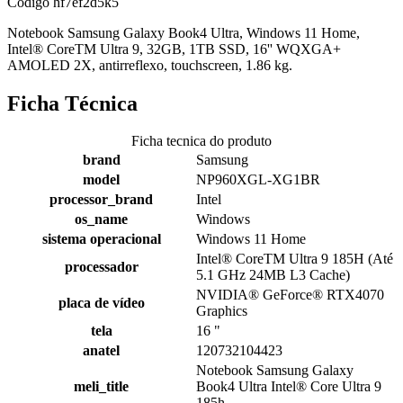
Código
hf7ef2d5k5
Notebook Samsung Galaxy Book4 Ultra, Windows 11 Home,
Intel® CoreTM Ultra 9, 32GB, 1TB SSD, 16'' WQXGA+
AMOLED 2X, antirreflexo, touchscreen, 1.86 kg.
Ficha Técnica
Ficha tecnica do produto
brand
Samsung
model
NP960XGL-XG1BR
processor_brand
Intel
os_name
Windows
sistema operacional
Windows 11 Home
Intel® CoreTM Ultra 9 185H (Até
processador
5.1 GHz 24MB L3 Cache)
NVIDIA® GeForce® RTX4070
placa de vídeo
Graphics
tela
16 "
anatel
120732104423
Notebook Samsung Galaxy
meli_title
Book4 Ultra Intel® Core Ultra 9
185h