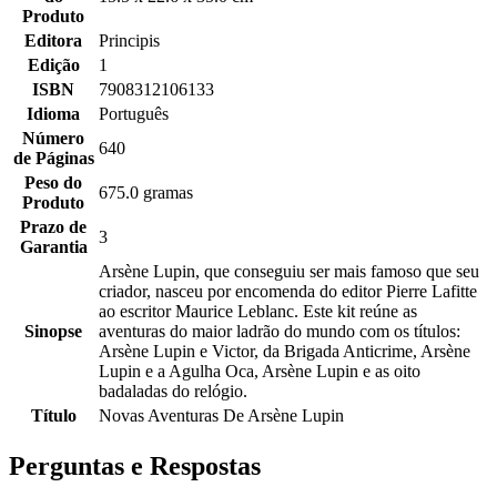
Produto
Editora
Principis
Edição
1
ISBN
7908312106133
Idioma
Português
Número
640
de Páginas
Peso do
675.0 gramas
Produto
Prazo de
3
Garantia
Arsène Lupin, que conseguiu ser mais famoso que seu
criador, nasceu por encomenda do editor Pierre Lafitte
ao escritor Maurice Leblanc. Este kit reúne as
Sinopse
aventuras do maior ladrão do mundo com os títulos:
Arsène Lupin e Victor, da Brigada Anticrime, Arsène
Lupin e a Agulha Oca, Arsène Lupin e as oito
badaladas do relógio.
Título
Novas Aventuras De Arsène Lupin
Perguntas e Respostas