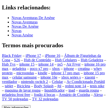
Links relacionados:
Novas Aventuras De Arsène
Novas Aventuras
Novas De Arsène
Novas
Novas Arsène
Termos mais procurados
Black Friday
–
iPhone 17
–
iPhone 16
–
Álbum de Figurinhas da
Copa
–
S26
–
Hub de Conteúdo
–
Hub Celulares
–
Hub Geladeira
–
Hub Tvs
–
iphone 15
–
iphone 14
–
ps5
–
Air Fryer
–
iphone 16 pro
max
–
geladeira
–
poco x7 pro
–
xbox
–
iphone
–
creatina
–
whey
protein
–
microondas
–
kindle
–
iphone 17 pro max
–
iphone 15 pro
max
–
celular samsung
–
iphone 16e
–
xbox series s
–
xiaomi
–
ventilador
–
nintendo switch 2
–
Celular
–
Ar Condicionado Portátil
–
tablet
–
Bicicleta
–
Body Splash
–
jbl
–
redmi note 14
–
tenis nike
–
maquina de lavar roupa
–
liquidificador
–
ipad
–
guarda roupa
–
geladeira frost free
–
fogão 4 bocas
–
Armário de Cozinha
–
Alexa
–
TV 50 polegadas
–
TV 32 polegadas
Mais informações