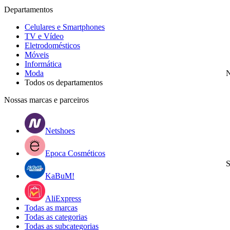
Departamentos
Celulares e Smartphones
TV e Vídeo
Eletrodomésticos
Móveis
Informática
Moda
N
Todos os departamentos
Nossas marcas e parceiros
Netshoes
Epoca Cosméticos
S
KaBuM!
AliExpress
Todas as marcas
Todas as categorias
Todas as subcategorias