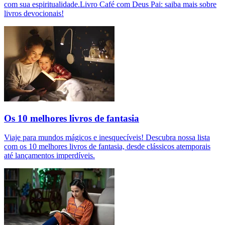
com sua espiritualidade.Livro Café com Deus Pai: saiba mais sobre
livros devocionais!
Os 10 melhores livros de fantasia
Viaje para mundos mágicos e inesquecíveis! Descubra nossa lista
com os 10 melhores livros de fantasia, desde clássicos atemporais
até lançamentos imperdíveis.