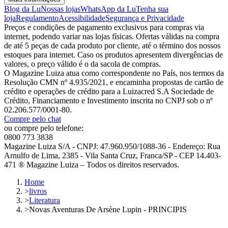
Blog da Lu
Nossas lojas
WhatsApp da Lu
Tenha sua
loja
Regulamento
Acessibilidade
Segurança e Privacidade
Preços e condições de pagamento exclusivos para compras via
internet, podendo variar nas lojas físicas. Ofertas válidas na compra
de até 5 peças de cada produto por cliente, até o término dos nossos
estoques para internet. Caso os produtos apresentem divergências de
valores, o preço válido é o da sacola de compras.
O Magazine Luiza atua como correspondente no País, nos termos da
Resolução CMN nº 4.935/2021, e encaminha propostas de cartão de
crédito e operações de crédito para a Luizacred S.A Sociedade de
Crédito, Financiamento e Investimento inscrita no CNPJ sob o nº
02.206.577/0001-80.
Compre pelo chat
ou compre pelo telefone:
0800 773 3838
Magazine Luiza S/A - CNPJ: 47.960.950/1088-36 - Endereço: Rua
Arnulfo de Lima, 2385 - Vila Santa Cruz, Franca/SP - CEP 14.403-
471 ® Magazine Luiza – Todos os direitos reservados.
Home
>
livros
>
Literatura
>
Novas Aventuras De Arsène Lupin - PRINCIPIS