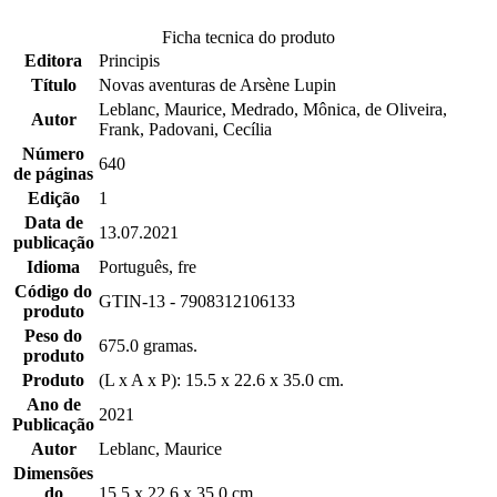
Ficha tecnica do produto
Editora
Principis
Título
Novas aventuras de Arsène Lupin
Leblanc, Maurice, Medrado, Mônica, de Oliveira,
Autor
Frank, Padovani, Cecília
Número
640
de páginas
Edição
1
Data de
13.07.2021
publicação
Idioma
Português, fre
Código do
GTIN-13 - 7908312106133
produto
Peso do
675.0 gramas.
produto
Produto
(L x A x P): 15.5 x 22.6 x 35.0 cm.
Ano de
2021
Publicação
Autor
Leblanc, Maurice
Dimensões
do
15.5 x 22.6 x 35.0 cm