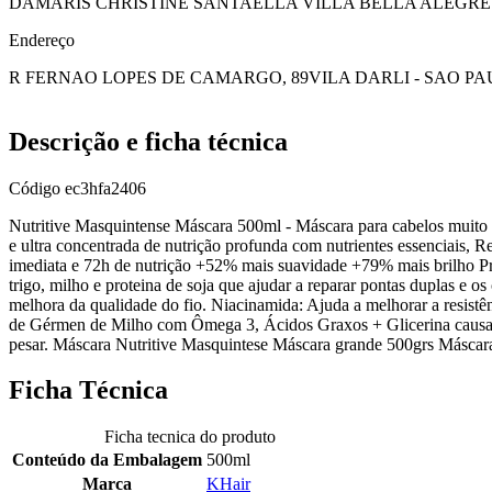
DAMARIS CHRISTINE SANTAELLA VILLA BELLA ALEGRETI
Endereço
R FERNAO LOPES DE CAMARGO, 89
VILA DARLI - SAO PA
Descrição e ficha técnica
Código
ec3hfa2406
Nutritive Masquintense Máscara 500ml - Máscara para cabelos muito 
e ultra concentrada de nutrição profunda com nutrientes essenciais, R
imediata e 72h de nutrição +52% mais suavidade +79% mais brilho P
trigo, milho e proteina de soja que ajudar a reparar pontas duplas e
melhora da qualidade do fio. Niacinamida: Ajuda a melhorar a resistê
de Gérmen de Milho com Ômega 3, Ácidos Graxos + Glicerina causand
pesar. Máscara Nutritive Masquintese Máscara grande 500grs Máscar
Ficha Técnica
Ficha tecnica do produto
Conteúdo da Embalagem
500ml
Marca
KHair