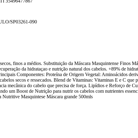
 35496477867
ULO/SP
03261-090
secos, finos a médios. Substituição da Máscara Masquintense Finos M
ecuperação da hidrataçao e nutrição natural dos cabelos. +89% de hidra
rincipais Componentes: Proteína de Origem Vegetal: Aminoácidos deri
 os cabelos secos e ressecados. Blend de Vitaminas: Vitaminas E e C qu
ncia mecânica do cabelo que precisa de força. Lipídios e Reforço de C
o um Boost de Nutrição para nutrir os cabelos com nutrientes essenci
a Nutritive Masquintese Máscara grande 500mls