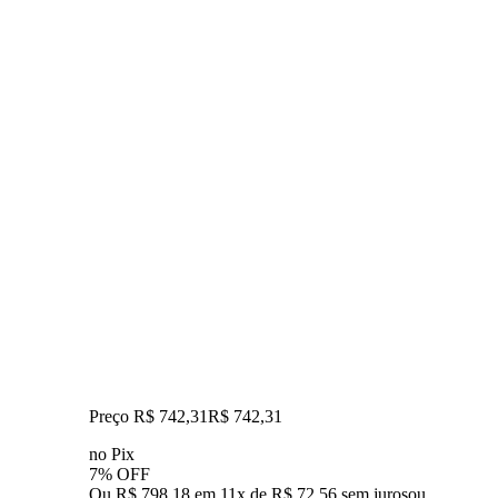
Preço R$ 742,31
R$
742
,
31
no Pix
7% OFF
Ou R$ 798,18 em 11x de R$ 72,56 sem juros
ou