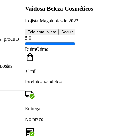
Vaidosa Beleza Cosméticos
Lojista Magalu desde 2022
Fale com lojista
Seguir
5.0
s, produto
Ruim
Ótimo
spostas
+1mil
Produtos vendidos
Entrega
No prazo