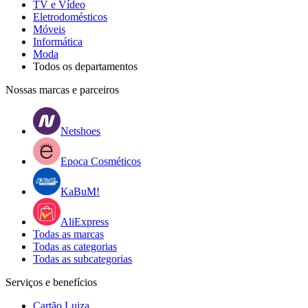
TV e Vídeo
Eletrodomésticos
Móveis
Informática
Moda
Todos os departamentos
Nossas marcas e parceiros
Netshoes
Epoca Cosméticos
KaBuM!
AliExpress
Todas as marcas
Todas as categorias
Todas as subcategorias
Serviços e benefícios
Cartão Luiza