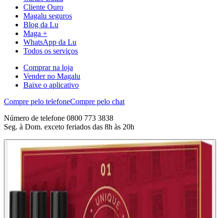
Cliente Ouro
Magalu seguros
Blog da Lu
Maga +
WhatsApp da Lu
Todos os serviços
Comprar na loja
Vender no Magalu
Baixe o aplicativo
Compre pelo telefone
Compre pelo chat
Número de telefone 0800 773 3838
Seg. à Dom. exceto feriados das 8h às 20h