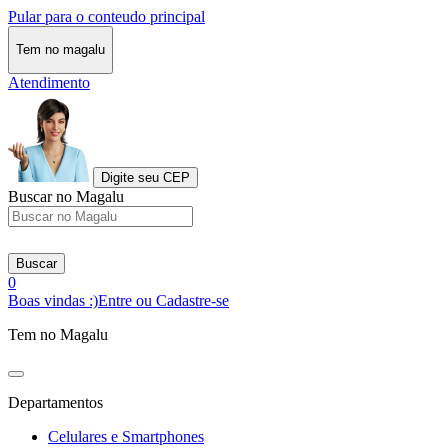
Pular para o conteudo principal
Tem no magalu
Atendimento
Digite seu CEP
Buscar no Magalu
Buscar
0
Boas vindas :)
Entre ou Cadastre-se
Tem no Magalu
Departamentos
Celulares e Smartphones