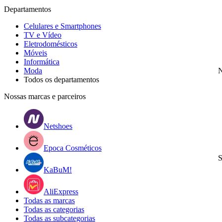
Departamentos
Celulares e Smartphones
TV e Vídeo
Eletrodomésticos
Móveis
Informática
Moda
N
Todos os departamentos
Nossas marcas e parceiros
Netshoes
Epoca Cosméticos
S
KaBuM!
AliExpress
Todas as marcas
Todas as categorias
Todas as subcategorias