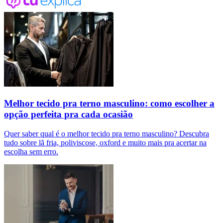
Melhor tecido pra terno masculino: como escolher a
opção perfeita pra cada ocasião
Quer saber qual é o melhor tecido pra terno masculino? Descubra
tudo sobre lã fria, poliviscose, oxford e muito mais pra acertar na
escolha sem erro.