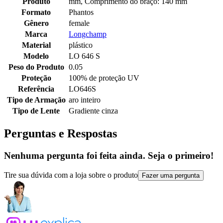
Produto
mm, Comprimento do braço: 140 mm
Formato
Phantos
Gênero
female
Marca
Longchamp
Material
plástico
Modelo
LO 646 S
Peso do Produto
0.05
Proteção
100% de proteção UV
Referência
LO646S
Tipo de Armação
aro inteiro
Tipo de Lente
Gradiente cinza
Perguntas e Respostas
Nenhuma pergunta foi feita ainda. Seja o primeiro!
Tire sua dúvida com a loja sobre o produto
Fazer uma pergunta