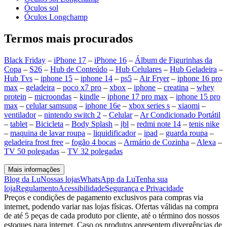
Óculos sol
Óculos Longchamp
Termos mais procurados
Black Friday
–
iPhone 17
–
iPhone 16
–
Álbum de Figurinhas da
Copa
–
S26
–
Hub de Conteúdo
–
Hub Celulares
–
Hub Geladeira
–
Hub Tvs
–
iphone 15
–
iphone 14
–
ps5
–
Air Fryer
–
iphone 16 pro
max
–
geladeira
–
poco x7 pro
–
xbox
–
iphone
–
creatina
–
whey
protein
–
microondas
–
kindle
–
iphone 17 pro max
–
iphone 15 pro
max
–
celular samsung
–
iphone 16e
–
xbox series s
–
xiaomi
–
ventilador
–
nintendo switch 2
–
Celular
–
Ar Condicionado Portátil
–
tablet
–
Bicicleta
–
Body Splash
–
jbl
–
redmi note 14
–
tenis nike
–
maquina de lavar roupa
–
liquidificador
–
ipad
–
guarda roupa
–
geladeira frost free
–
fogão 4 bocas
–
Armário de Cozinha
–
Alexa
–
TV 50 polegadas
–
TV 32 polegadas
Mais informações
Blog da Lu
Nossas lojas
WhatsApp da Lu
Tenha sua
loja
Regulamento
Acessibilidade
Segurança e Privacidade
Preços e condições de pagamento exclusivos para compras via
internet, podendo variar nas lojas físicas. Ofertas válidas na compra
de até 5 peças de cada produto por cliente, até o término dos nossos
estoques para internet. Caso os produtos apresentem divergências de