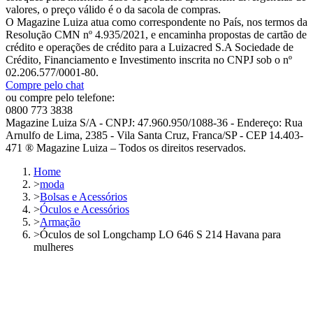
valores, o preço válido é o da sacola de compras.
O Magazine Luiza atua como correspondente no País, nos termos da
Resolução CMN nº 4.935/2021, e encaminha propostas de cartão de
crédito e operações de crédito para a Luizacred S.A Sociedade de
Crédito, Financiamento e Investimento inscrita no CNPJ sob o nº
02.206.577/0001-80.
Compre pelo chat
ou compre pelo telefone:
0800 773 3838
Magazine Luiza S/A - CNPJ: 47.960.950/1088-36 - Endereço: Rua
Arnulfo de Lima, 2385 - Vila Santa Cruz, Franca/SP - CEP 14.403-
471 ® Magazine Luiza – Todos os direitos reservados.
Home
>
moda
>
Bolsas e Acessórios
>
Óculos e Acessórios
>
Armação
>
Óculos de sol Longchamp LO 646 S 214 Havana para
mulheres