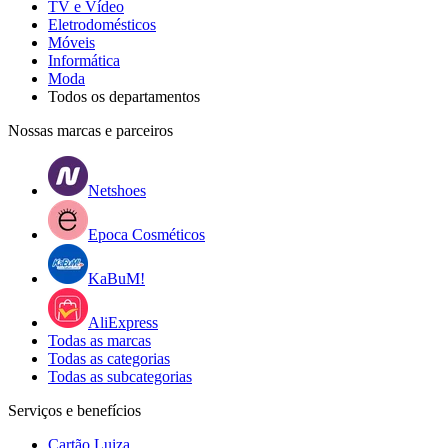
TV e Vídeo
Eletrodomésticos
Móveis
Informática
Moda
Todos os departamentos
Nossas marcas e parceiros
Netshoes
Epoca Cosméticos
KaBuM!
AliExpress
Todas as marcas
Todas as categorias
Todas as subcategorias
Serviços e benefícios
Cartão Luiza