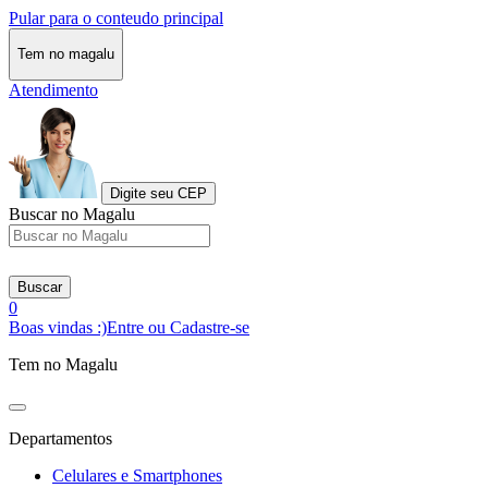
Pular para o conteudo principal
Tem no magalu
Atendimento
Digite seu CEP
Buscar no Magalu
Buscar
0
Boas vindas :)
Entre ou Cadastre-se
Tem no Magalu
Departamentos
Celulares e Smartphones