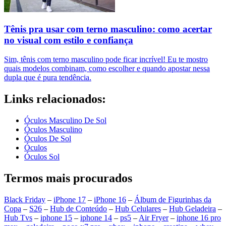
Tênis pra usar com terno masculino: como acertar
no visual com estilo e confiança
Sim, tênis com terno masculino pode ficar incrível! Eu te mostro
quais modelos combinam, como escolher e quando apostar nessa
dupla que é pura tendência.
Links relacionados:
Óculos Masculino De Sol
Óculos Masculino
Óculos De Sol
Óculos
Óculos Sol
Termos mais procurados
Black Friday
–
iPhone 17
–
iPhone 16
–
Álbum de Figurinhas da
Copa
–
S26
–
Hub de Conteúdo
–
Hub Celulares
–
Hub Geladeira
–
Hub Tvs
–
iphone 15
–
iphone 14
–
ps5
–
Air Fryer
–
iphone 16 pro