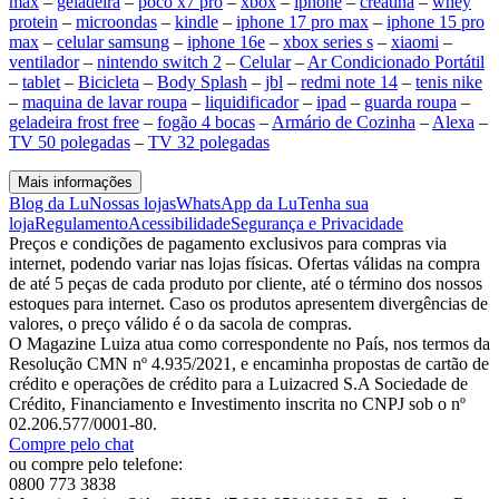
max
–
geladeira
–
poco x7 pro
–
xbox
–
iphone
–
creatina
–
whey
protein
–
microondas
–
kindle
–
iphone 17 pro max
–
iphone 15 pro
max
–
celular samsung
–
iphone 16e
–
xbox series s
–
xiaomi
–
ventilador
–
nintendo switch 2
–
Celular
–
Ar Condicionado Portátil
–
tablet
–
Bicicleta
–
Body Splash
–
jbl
–
redmi note 14
–
tenis nike
–
maquina de lavar roupa
–
liquidificador
–
ipad
–
guarda roupa
–
geladeira frost free
–
fogão 4 bocas
–
Armário de Cozinha
–
Alexa
–
TV 50 polegadas
–
TV 32 polegadas
Mais informações
Blog da Lu
Nossas lojas
WhatsApp da Lu
Tenha sua
loja
Regulamento
Acessibilidade
Segurança e Privacidade
Preços e condições de pagamento exclusivos para compras via
internet, podendo variar nas lojas físicas. Ofertas válidas na compra
de até 5 peças de cada produto por cliente, até o término dos nossos
estoques para internet. Caso os produtos apresentem divergências de
valores, o preço válido é o da sacola de compras.
O Magazine Luiza atua como correspondente no País, nos termos da
Resolução CMN nº 4.935/2021, e encaminha propostas de cartão de
crédito e operações de crédito para a Luizacred S.A Sociedade de
Crédito, Financiamento e Investimento inscrita no CNPJ sob o nº
02.206.577/0001-80.
Compre pelo chat
ou compre pelo telefone:
0800 773 3838