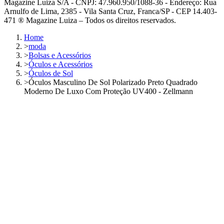
Magazine Luiza S/A - CNPJ: 47.960.950/1088-36 - Endereço: Rua
Arnulfo de Lima, 2385 - Vila Santa Cruz, Franca/SP - CEP 14.403-
471 ® Magazine Luiza – Todos os direitos reservados.
Home
>
moda
>
Bolsas e Acessórios
>
Óculos e Acessórios
>
Óculos de Sol
>
Óculos Masculino De Sol Polarizado Preto Quadrado
Moderno De Luxo Com Proteção UV400 - Zellmann