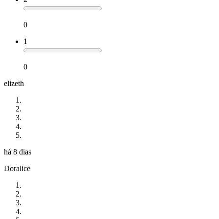
0
1
0
elizeth
há 8 dias
Doralice