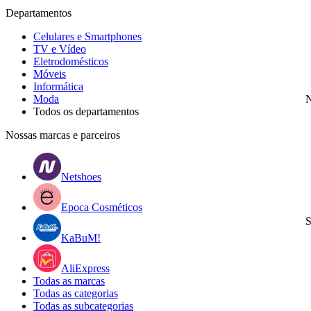
Departamentos
Celulares e Smartphones
TV e Vídeo
Eletrodomésticos
Móveis
Informática
Moda
N
Todos os departamentos
Nossas marcas e parceiros
Netshoes
Epoca Cosméticos
S
KaBuM!
AliExpress
Todas as marcas
Todas as categorias
Todas as subcategorias