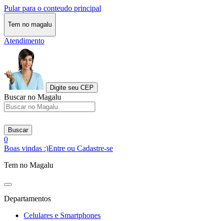
Pular para o conteudo principal
Tem no magalu
Atendimento
Digite seu CEP
Buscar no Magalu
Buscar
0
Boas vindas :)
Entre ou Cadastre-se
Tem no Magalu
Departamentos
Celulares e Smartphones