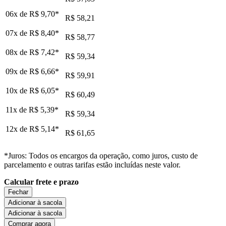
06x de
R$ 9,70
*
R$ 58,21
07x de
R$ 8,40
*
R$ 58,77
08x de
R$ 7,42
*
R$ 59,34
09x de
R$ 6,66
*
R$ 59,91
10x de
R$ 6,05
*
R$ 60,49
11x de
R$ 5,39
*
R$ 59,34
12x de
R$ 5,14
*
R$ 61,65
*Juros: Todos os encargos da operação, como juros, custo de
parcelamento e outras tarifas estão incluídas neste valor.
Calcular frete e prazo
Fechar
Adicionar à sacola
Adicionar à sacola
Comprar agora