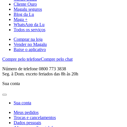
Cliente Ouro
Magalu seguros
Blog da Lu
Maga +
WhatsApp da Lu
Todos os serviços
Comprar na loja
Vender no Magalu
Baixe o aplicativo
Compre pelo telefone
Compre pelo chat
Número de telefone 0800 773 3838
Seg. à Dom. exceto feriados das 8h às 20h
Sua conta
Sua conta
Meus pedidos
Trocas e cancelamentos
Dados pessoais