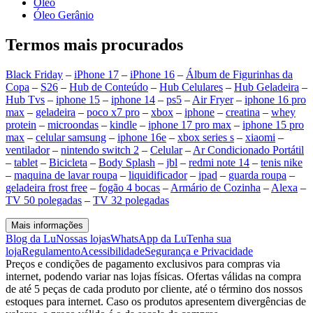
Óleo
Óleo Gerânio
Termos mais procurados
Black Friday
–
iPhone 17
–
iPhone 16
–
Álbum de Figurinhas da
Copa
–
S26
–
Hub de Conteúdo
–
Hub Celulares
–
Hub Geladeira
–
Hub Tvs
–
iphone 15
–
iphone 14
–
ps5
–
Air Fryer
–
iphone 16 pro
max
–
geladeira
–
poco x7 pro
–
xbox
–
iphone
–
creatina
–
whey
protein
–
microondas
–
kindle
–
iphone 17 pro max
–
iphone 15 pro
max
–
celular samsung
–
iphone 16e
–
xbox series s
–
xiaomi
–
ventilador
–
nintendo switch 2
–
Celular
–
Ar Condicionado Portátil
–
tablet
–
Bicicleta
–
Body Splash
–
jbl
–
redmi note 14
–
tenis nike
–
maquina de lavar roupa
–
liquidificador
–
ipad
–
guarda roupa
–
geladeira frost free
–
fogão 4 bocas
–
Armário de Cozinha
–
Alexa
–
TV 50 polegadas
–
TV 32 polegadas
Mais informações
Blog da Lu
Nossas lojas
WhatsApp da Lu
Tenha sua
loja
Regulamento
Acessibilidade
Segurança e Privacidade
Preços e condições de pagamento exclusivos para compras via
internet, podendo variar nas lojas físicas. Ofertas válidas na compra
de até 5 peças de cada produto por cliente, até o término dos nossos
estoques para internet. Caso os produtos apresentem divergências de