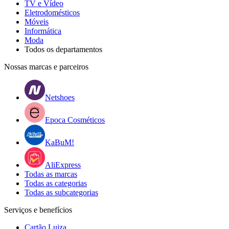
TV e Vídeo
Eletrodomésticos
Móveis
Informática
Moda
Todos os departamentos
Nossas marcas e parceiros
Netshoes
Epoca Cosméticos
KaBuM!
AliExpress
Todas as marcas
Todas as categorias
Todas as subcategorias
Serviços e benefícios
Cartão Luiza