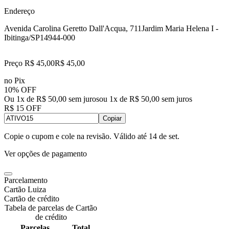
Endereço
Avenida Carolina Geretto Dall'Acqua, 711
Jardim Maria Helena I -
Ibitinga/SP
14944-000
Preço R$ 45,00
R$
45
,
00
no Pix
10% OFF
Ou 1x de R$ 50,00 sem juros
ou
1
x de
R$ 50,00
sem juros
R$ 15 OFF
Copiar
Copie o cupom e cole na revisão. Válido até
14 de set
.
Ver opções de pagamento
Parcelamento
Cartão Luiza
Cartão de crédito
Tabela de parcelas de Cartão
de crédito
Parcelas
Total