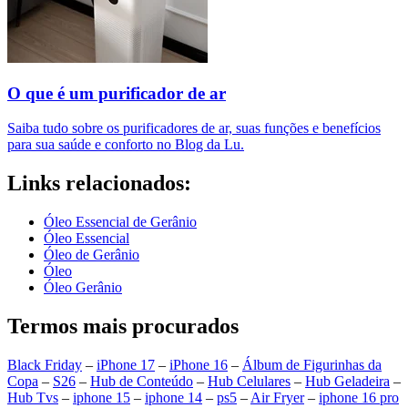
O que é um purificador de ar​
Saiba tudo sobre os purificadores de ar, suas funções e benefícios
para sua saúde e conforto no Blog da Lu.
Links relacionados:
Óleo Essencial de Gerânio
Óleo Essencial
Óleo de Gerânio
Óleo
Óleo Gerânio
Termos mais procurados
Black Friday
–
iPhone 17
–
iPhone 16
–
Álbum de Figurinhas da
Copa
–
S26
–
Hub de Conteúdo
–
Hub Celulares
–
Hub Geladeira
–
Hub Tvs
–
iphone 15
–
iphone 14
–
ps5
–
Air Fryer
–
iphone 16 pro