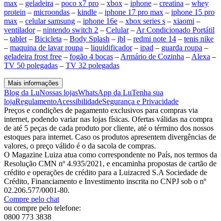
max
–
geladeira
–
poco x7 pro
–
xbox
–
iphone
–
creatina
–
whey
protein
–
microondas
–
kindle
–
iphone 17 pro max
–
iphone 15 pro
max
–
celular samsung
–
iphone 16e
–
xbox series s
–
xiaomi
–
ventilador
–
nintendo switch 2
–
Celular
–
Ar Condicionado Portátil
–
tablet
–
Bicicleta
–
Body Splash
–
jbl
–
redmi note 14
–
tenis nike
–
maquina de lavar roupa
–
liquidificador
–
ipad
–
guarda roupa
–
geladeira frost free
–
fogão 4 bocas
–
Armário de Cozinha
–
Alexa
–
TV 50 polegadas
–
TV 32 polegadas
Mais informações
Blog da Lu
Nossas lojas
WhatsApp da Lu
Tenha sua
loja
Regulamento
Acessibilidade
Segurança e Privacidade
Preços e condições de pagamento exclusivos para compras via
internet, podendo variar nas lojas físicas. Ofertas válidas na compra
de até 5 peças de cada produto por cliente, até o término dos nossos
estoques para internet. Caso os produtos apresentem divergências de
valores, o preço válido é o da sacola de compras.
O Magazine Luiza atua como correspondente no País, nos termos da
Resolução CMN nº 4.935/2021, e encaminha propostas de cartão de
crédito e operações de crédito para a Luizacred S.A Sociedade de
Crédito, Financiamento e Investimento inscrita no CNPJ sob o nº
02.206.577/0001-80.
Compre pelo chat
ou compre pelo telefone:
0800 773 3838