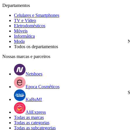
Departamentos
Celulares e Smartphones
TV e Vídeo
Eletrodomésticos
Móveis
Informática
Moda
N
Todos os departamentos
Nossas marcas e parceiros
Netshoes
Epoca Cosméticos
S
KaBuM!
AliExpress
Todas as marcas
Todas as categorias
Todas as subcategorias