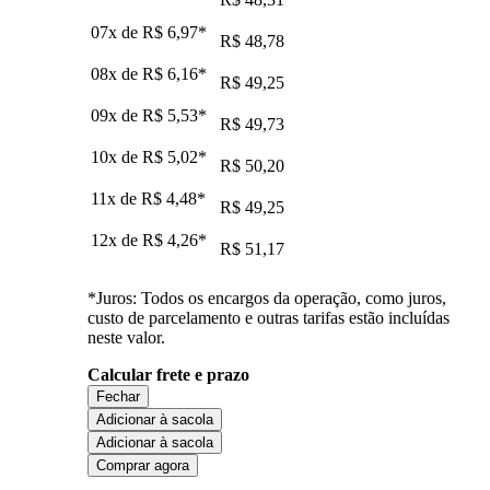
07x de
R$ 6,97
*
R$ 48,78
08x de
R$ 6,16
*
R$ 49,25
09x de
R$ 5,53
*
R$ 49,73
10x de
R$ 5,02
*
R$ 50,20
11x de
R$ 4,48
*
R$ 49,25
12x de
R$ 4,26
*
R$ 51,17
*Juros: Todos os encargos da operação, como juros,
custo de parcelamento e outras tarifas estão incluídas
neste valor.
Calcular frete e prazo
Fechar
Adicionar à sacola
Adicionar à sacola
Comprar agora