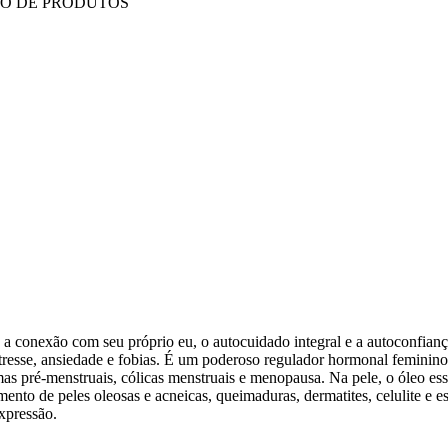
IO DE PRODUTOS
 a conexão com seu próprio eu, o autocuidado integral e a autoconfian
stresse, ansiedade e fobias. É um poderoso regulador hormonal feminino
mas pré-menstruais, cólicas menstruais e menopausa. Na pele, o óleo ess
mento de peles oleosas e acneicas, queimaduras, dermatites, celulite e est
xpressão.