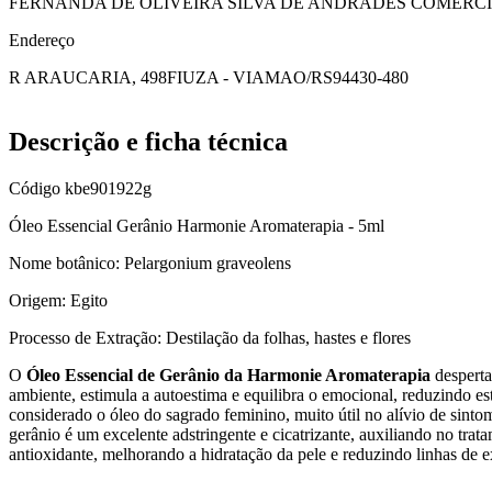
FERNANDA DE OLIVEIRA SILVA DE ANDRADES COMERC
Endereço
R ARAUCARIA, 498
FIUZA - VIAMAO/RS
94430-480
Descrição e ficha técnica
Código
kbe901922g
Óleo Essencial Gerânio Harmonie Aromaterapia - 5ml
Nome botânico: Pelargonium graveolens
Origem: Egito
Processo de Extração: Destilação da folhas, hastes e flores
O
Óleo Essencial de Gerânio da Harmonie Aromaterapia
desperta
ambiente, estimula a autoestima e equilibra o emocional, reduzindo e
considerado o óleo do sagrado feminino, muito útil no alívio de sinto
gerânio é um excelente adstringente e cicatrizante, auxiliando no trata
antioxidante, melhorando a hidratação da pele e reduzindo linhas de e