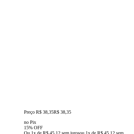
Preço R$ 38,35
R$
38
,
35
no Pix
15% OFF
Ou 1x de R$ 45,12 sem juros
ou
1
x de
R$ 45,12
sem