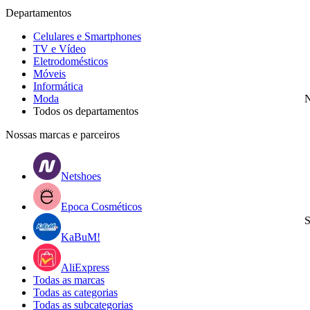
Departamentos
Celulares e Smartphones
TV e Vídeo
Eletrodomésticos
Móveis
Informática
Moda
N
Todos os departamentos
Nossas marcas e parceiros
Netshoes
Epoca Cosméticos
S
KaBuM!
AliExpress
Todas as marcas
Todas as categorias
Todas as subcategorias