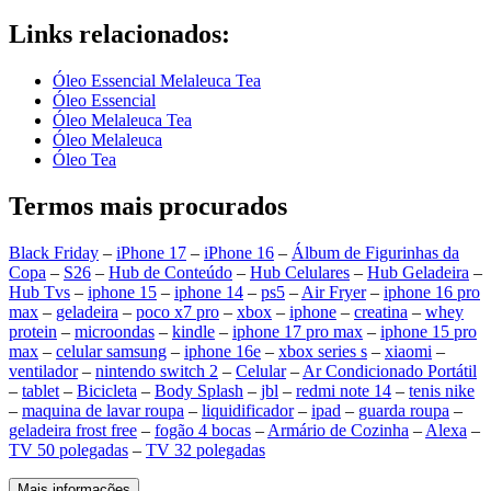
Links relacionados:
Óleo Essencial Melaleuca Tea
Óleo Essencial
Óleo Melaleuca Tea
Óleo Melaleuca
Óleo Tea
Termos mais procurados
Black Friday
–
iPhone 17
–
iPhone 16
–
Álbum de Figurinhas da
Copa
–
S26
–
Hub de Conteúdo
–
Hub Celulares
–
Hub Geladeira
–
Hub Tvs
–
iphone 15
–
iphone 14
–
ps5
–
Air Fryer
–
iphone 16 pro
max
–
geladeira
–
poco x7 pro
–
xbox
–
iphone
–
creatina
–
whey
protein
–
microondas
–
kindle
–
iphone 17 pro max
–
iphone 15 pro
max
–
celular samsung
–
iphone 16e
–
xbox series s
–
xiaomi
–
ventilador
–
nintendo switch 2
–
Celular
–
Ar Condicionado Portátil
–
tablet
–
Bicicleta
–
Body Splash
–
jbl
–
redmi note 14
–
tenis nike
–
maquina de lavar roupa
–
liquidificador
–
ipad
–
guarda roupa
–
geladeira frost free
–
fogão 4 bocas
–
Armário de Cozinha
–
Alexa
–
TV 50 polegadas
–
TV 32 polegadas
Mais informações