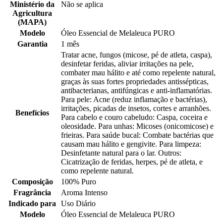
Ministério da
Não se aplica
Agricultura
(MAPA)
Modelo
Óleo Essencial de Melaleuca PURO
Garantia
1 mês
Tratar acne, fungos (micose, pé de atleta, caspa),
desinfetar feridas, aliviar irritações na pele,
combater mau hálito e até como repelente natural,
graças às suas fortes propriedades antissépticas,
antibacterianas, antifúngicas e anti-inflamatórias.
Para pele: Acne (reduz inflamação e bactérias),
irritações, picadas de insetos, cortes e arranhões.
Benefícios
Para cabelo e couro cabeludo: Caspa, coceira e
oleosidade. Para unhas: Micoses (onicomicose) e
frieiras. Para saúde bucal: Combate bactérias que
causam mau hálito e gengivite. Para limpeza:
Desinfetante natural para o lar. Outros:
Cicatrização de feridas, herpes, pé de atleta, e
como repelente natural.
Composição
100% Puro
Fragrância
Aroma Intenso
Indicado para
Uso Diário
Modelo
Óleo Essencial de Melaleuca PURO