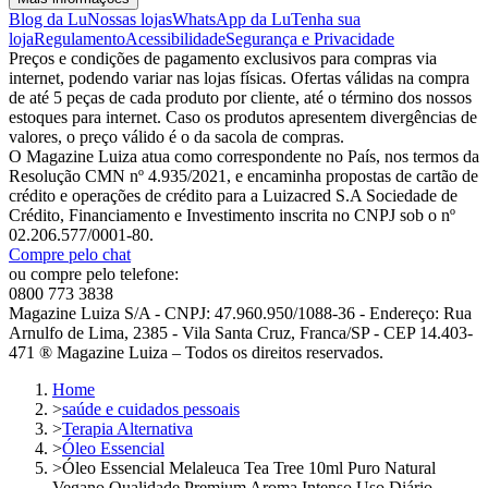
Blog da Lu
Nossas lojas
WhatsApp da Lu
Tenha sua
loja
Regulamento
Acessibilidade
Segurança e Privacidade
Preços e condições de pagamento exclusivos para compras via
internet, podendo variar nas lojas físicas. Ofertas válidas na compra
de até 5 peças de cada produto por cliente, até o término dos nossos
estoques para internet. Caso os produtos apresentem divergências de
valores, o preço válido é o da sacola de compras.
O Magazine Luiza atua como correspondente no País, nos termos da
Resolução CMN nº 4.935/2021, e encaminha propostas de cartão de
crédito e operações de crédito para a Luizacred S.A Sociedade de
Crédito, Financiamento e Investimento inscrita no CNPJ sob o nº
02.206.577/0001-80.
Compre pelo chat
ou compre pelo telefone:
0800 773 3838
Magazine Luiza S/A - CNPJ: 47.960.950/1088-36 - Endereço: Rua
Arnulfo de Lima, 2385 - Vila Santa Cruz, Franca/SP - CEP 14.403-
471 ® Magazine Luiza – Todos os direitos reservados.
Home
>
saúde e cuidados pessoais
>
Terapia Alternativa
>
Óleo Essencial
>
Óleo Essencial Melaleuca Tea Tree 10ml Puro Natural
Vegano Qualidade Premium Aroma Intenso Uso Diário