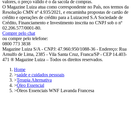
valores, o preço válido é o da sacola de compras.
O Magazine Luiza atua como correspondente no País, nos termos da
Resolução CMN nº 4.935/2021, e encaminha propostas de cartão de
crédito e operações de crédito para a Luizacred S.A Sociedade de
Crédito, Financiamento e Investimento inscrita no CNPJ sob o nº
02.206.577/0001-80.
Compre pelo chat
ou compre pelo telefone:
0800 773 3838
Magazine Luiza S/A - CNPJ: 47.960.950/1088-36 - Endereço: Rua
Arnulfo de Lima, 2385 - Vila Santa Cruz, Franca/SP - CEP 14.403-
471 ® Magazine Luiza – Todos os direitos reservados.
Home
>
saúde e cuidados pessoais
>
Terapia Alternativa
>
Óleo Essencial
>
Óleos Essenciais WNF Lavanda Francesa