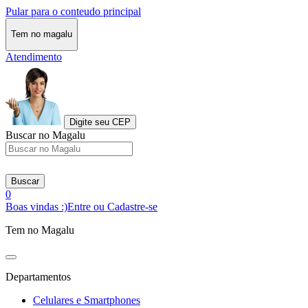
Pular para o conteudo principal
Tem no magalu
Atendimento
Digite seu CEP
Buscar no Magalu
Buscar
0
Boas vindas :)
Entre ou Cadastre-se
Tem no Magalu
Departamentos
Celulares e Smartphones