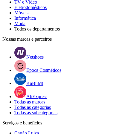
TV e Vídeo
Eletrodomésticos
Móveis
Informática
Moda
Todos os departamentos
Nossas marcas e parceiros
Netshoes
Epoca Cosméticos
KaBuM!
AliExpress
Todas as marcas
Todas as categorias
Todas as subcategorias
Serviços e benefícios
Cartão Luiza