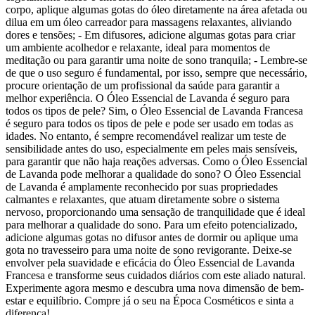
corpo, aplique algumas gotas do óleo diretamente na área afetada ou
dilua em um óleo carreador para massagens relaxantes, aliviando
dores e tensões; - Em difusores, adicione algumas gotas para criar
um ambiente acolhedor e relaxante, ideal para momentos de
meditação ou para garantir uma noite de sono tranquila; - Lembre-se
de que o uso seguro é fundamental, por isso, sempre que necessário,
procure orientação de um profissional da saúde para garantir a
melhor experiência. O Óleo Essencial de Lavanda é seguro para
todos os tipos de pele? Sim, o Óleo Essencial de Lavanda Francesa
é seguro para todos os tipos de pele e pode ser usado em todas as
idades. No entanto, é sempre recomendável realizar um teste de
sensibilidade antes do uso, especialmente em peles mais sensíveis,
para garantir que não haja reações adversas. Como o Óleo Essencial
de Lavanda pode melhorar a qualidade do sono? O Óleo Essencial
de Lavanda é amplamente reconhecido por suas propriedades
calmantes e relaxantes, que atuam diretamente sobre o sistema
nervoso, proporcionando uma sensação de tranquilidade que é ideal
para melhorar a qualidade do sono. Para um efeito potencializado,
adicione algumas gotas no difusor antes de dormir ou aplique uma
gota no travesseiro para uma noite de sono revigorante. Deixe-se
envolver pela suavidade e eficácia do Óleo Essencial de Lavanda
Francesa e transforme seus cuidados diários com este aliado natural.
Experimente agora mesmo e descubra uma nova dimensão de bem-
estar e equilíbrio. Compre já o seu na Época Cosméticos e sinta a
diferença!