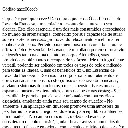
Código
aaee00cceb
O que é e para que serve? Descubra o poder do Óleo Essencial de
Lavanda Francesa, um verdadeiro tesouro da natureza ao seu
alcance. Este óleo essencial é um dos mais consumidos e respeitados
no mundo da aromaterapia, conhecido por sua capacidade de atuar
sobre o sistema nervoso, promovendo relaxamento e melhoria na
qualidade do sono. Perfeito para quem busca um cuidado natural e
eficaz, o Óleo Essencial de Lavanda é um aliado poderoso no alívio
de tensões tanto na alma quanto no corpo. Além disso, suas
propriedades hidratantes e recuperadoras fazem dele um ingrediente
versátil, podendo ser aplicado em todos os tipos de pele e indicado
para todas as idades. Quais os benefícios do Óleo Essencial de
Lavanda Francesa ? - Seu uso no corpo auxilia no tratamento de
dores causadas por tensão, esforço físico excessivo ou pancadas,
aliviando sintomas de torcicolos, cólicas menstruais e estomacais,
espasmos musculares, tendinites, dores nos pés e nas costas; - Sua
versatilidade permite que ele seja combinado com outros óleos
essenciais, ampliando ainda mais seu campo de atuação; - No
ambiente, sua aplicação em difusores promove uma atmosfera de
paz, harmonia e aconchego, sendo eficaz para equilibrar ambientes
tumultuados; - No campo emocional, o óleo de lavanda é
considerado o "colo da mãe", ajudando a atravessar momentos de
esgotamento físico e emocional com serenidade. Modo de uso: - No