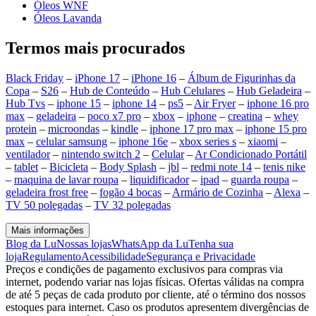
Óleos WNF
Óleos Lavanda
Termos mais procurados
Black Friday
–
iPhone 17
–
iPhone 16
–
Álbum de Figurinhas da
Copa
–
S26
–
Hub de Conteúdo
–
Hub Celulares
–
Hub Geladeira
–
Hub Tvs
–
iphone 15
–
iphone 14
–
ps5
–
Air Fryer
–
iphone 16 pro
max
–
geladeira
–
poco x7 pro
–
xbox
–
iphone
–
creatina
–
whey
protein
–
microondas
–
kindle
–
iphone 17 pro max
–
iphone 15 pro
max
–
celular samsung
–
iphone 16e
–
xbox series s
–
xiaomi
–
ventilador
–
nintendo switch 2
–
Celular
–
Ar Condicionado Portátil
–
tablet
–
Bicicleta
–
Body Splash
–
jbl
–
redmi note 14
–
tenis nike
–
maquina de lavar roupa
–
liquidificador
–
ipad
–
guarda roupa
–
geladeira frost free
–
fogão 4 bocas
–
Armário de Cozinha
–
Alexa
–
TV 50 polegadas
–
TV 32 polegadas
Mais informações
Blog da Lu
Nossas lojas
WhatsApp da Lu
Tenha sua
loja
Regulamento
Acessibilidade
Segurança e Privacidade
Preços e condições de pagamento exclusivos para compras via
internet, podendo variar nas lojas físicas. Ofertas válidas na compra
de até 5 peças de cada produto por cliente, até o término dos nossos
estoques para internet. Caso os produtos apresentem divergências de