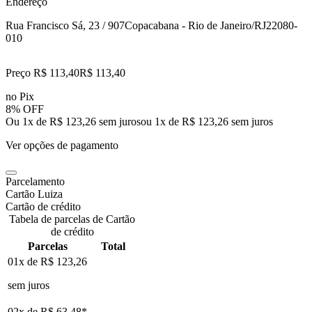
Endereço
Rua Francisco Sá, 23 / 907
Copacabana - Rio de Janeiro/RJ
22080-
010
Preço R$ 113,40
R$
113
,
40
no Pix
8% OFF
Ou 1x de R$ 123,26 sem juros
ou
1
x de
R$ 123,26
sem juros
Ver opções de pagamento
Parcelamento
Cartão Luiza
Cartão de crédito
Tabela de parcelas de Cartão
de crédito
Parcelas
Total
01x de
R$ 123,26
sem juros
02x de
R$ 63,48
*