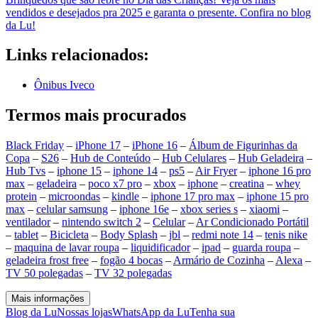
vendidos e desejados pra 2025 e garanta o presente. Confira no blog
da Lu!
Links relacionados:
Ônibus Iveco
Termos mais procurados
Black Friday
–
iPhone 17
–
iPhone 16
–
Álbum de Figurinhas da
Copa
–
S26
–
Hub de Conteúdo
–
Hub Celulares
–
Hub Geladeira
–
Hub Tvs
–
iphone 15
–
iphone 14
–
ps5
–
Air Fryer
–
iphone 16 pro
max
–
geladeira
–
poco x7 pro
–
xbox
–
iphone
–
creatina
–
whey
protein
–
microondas
–
kindle
–
iphone 17 pro max
–
iphone 15 pro
max
–
celular samsung
–
iphone 16e
–
xbox series s
–
xiaomi
–
ventilador
–
nintendo switch 2
–
Celular
–
Ar Condicionado Portátil
–
tablet
–
Bicicleta
–
Body Splash
–
jbl
–
redmi note 14
–
tenis nike
–
maquina de lavar roupa
–
liquidificador
–
ipad
–
guarda roupa
–
geladeira frost free
–
fogão 4 bocas
–
Armário de Cozinha
–
Alexa
–
TV 50 polegadas
–
TV 32 polegadas
Mais informações
Blog da Lu
Nossas lojas
WhatsApp da Lu
Tenha sua