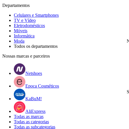
Departamentos
Celulares e Smartphones
TV e Vídeo
Eletrodomésticos
Móveis
Informática
Moda
N
Todos os departamentos
Nossas marcas e parceiros
Netshoes
Epoca Cosméticos
S
KaBuM!
AliExpress
Todas as marcas
Todas as categorias
Todas as subcategorias