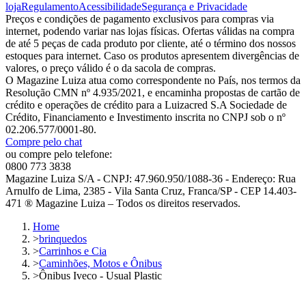
loja
Regulamento
Acessibilidade
Segurança e Privacidade
Preços e condições de pagamento exclusivos para compras via
internet, podendo variar nas lojas físicas. Ofertas válidas na compra
de até 5 peças de cada produto por cliente, até o término dos nossos
estoques para internet. Caso os produtos apresentem divergências de
valores, o preço válido é o da sacola de compras.
O Magazine Luiza atua como correspondente no País, nos termos da
Resolução CMN nº 4.935/2021, e encaminha propostas de cartão de
crédito e operações de crédito para a Luizacred S.A Sociedade de
Crédito, Financiamento e Investimento inscrita no CNPJ sob o nº
02.206.577/0001-80.
Compre pelo chat
ou compre pelo telefone:
0800 773 3838
Magazine Luiza S/A - CNPJ: 47.960.950/1088-36 - Endereço: Rua
Arnulfo de Lima, 2385 - Vila Santa Cruz, Franca/SP - CEP 14.403-
471 ® Magazine Luiza – Todos os direitos reservados.
Home
>
brinquedos
>
Carrinhos e Cia
>
Caminhões, Motos e Ônibus
>
Ônibus Iveco - Usual Plastic