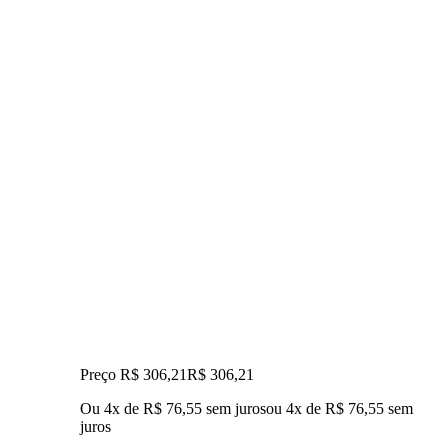
Preço R$ 306,21
R$
306
,
21
Ou 4x de R$ 76,55 sem juros
ou
4
x de
R$ 76,55
sem
juros