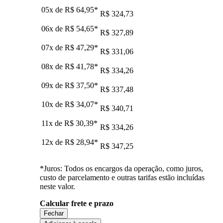
05x de
R$ 64,95
*
R$ 324,73
06x de
R$ 54,65
*
R$ 327,89
07x de
R$ 47,29
*
R$ 331,06
08x de
R$ 41,78
*
R$ 334,26
09x de
R$ 37,50
*
R$ 337,48
10x de
R$ 34,07
*
R$ 340,71
11x de
R$ 30,39
*
R$ 334,26
12x de
R$ 28,94
*
R$ 347,25
*Juros: Todos os encargos da operação, como juros,
custo de parcelamento e outras tarifas estão incluídas
neste valor.
Calcular frete e prazo
Fechar