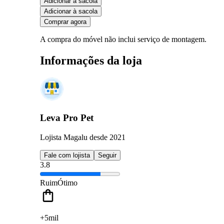
Adicionar à sacola
Adicionar à sacola
Comprar agora
A compra do móvel não inclui serviço de montagem.
Informações da loja
Leva Pro Pet
Lojista Magalu desde 2021
Fale com lojista
Seguir
3.8
Ruim
Ótimo
+5mil