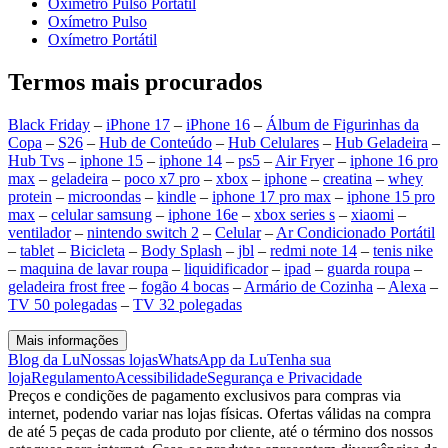
Oxímetro Pulso Portátil
Oxímetro Pulso
Oxímetro Portátil
Termos mais procurados
Black Friday
–
iPhone 17
–
iPhone 16
–
Álbum de Figurinhas da
Copa
–
S26
–
Hub de Conteúdo
–
Hub Celulares
–
Hub Geladeira
–
Hub Tvs
–
iphone 15
–
iphone 14
–
ps5
–
Air Fryer
–
iphone 16 pro
max
–
geladeira
–
poco x7 pro
–
xbox
–
iphone
–
creatina
–
whey
protein
–
microondas
–
kindle
–
iphone 17 pro max
–
iphone 15 pro
max
–
celular samsung
–
iphone 16e
–
xbox series s
–
xiaomi
–
ventilador
–
nintendo switch 2
–
Celular
–
Ar Condicionado Portátil
–
tablet
–
Bicicleta
–
Body Splash
–
jbl
–
redmi note 14
–
tenis nike
–
maquina de lavar roupa
–
liquidificador
–
ipad
–
guarda roupa
–
geladeira frost free
–
fogão 4 bocas
–
Armário de Cozinha
–
Alexa
–
TV 50 polegadas
–
TV 32 polegadas
Mais informações
Blog da Lu
Nossas lojas
WhatsApp da Lu
Tenha sua
loja
Regulamento
Acessibilidade
Segurança e Privacidade
Preços e condições de pagamento exclusivos para compras via
internet, podendo variar nas lojas físicas. Ofertas válidas na compra
de até 5 peças de cada produto por cliente, até o término dos nossos