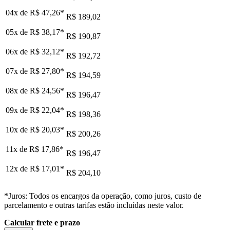
04x de
R$ 47,26
*
R$ 189,02
05x de
R$ 38,17
*
R$ 190,87
06x de
R$ 32,12
*
R$ 192,72
07x de
R$ 27,80
*
R$ 194,59
08x de
R$ 24,56
*
R$ 196,47
09x de
R$ 22,04
*
R$ 198,36
10x de
R$ 20,03
*
R$ 200,26
11x de
R$ 17,86
*
R$ 196,47
12x de
R$ 17,01
*
R$ 204,10
*Juros: Todos os encargos da operação, como juros, custo de
parcelamento e outras tarifas estão incluídas neste valor.
Calcular frete e prazo