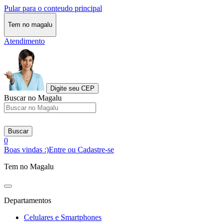
Pular para o conteudo principal
Tem no magalu
Atendimento
Digite seu CEP
Buscar no Magalu
Buscar
0
Boas vindas :)
Entre ou Cadastre-se
Tem no Magalu
Departamentos
Celulares e Smartphones