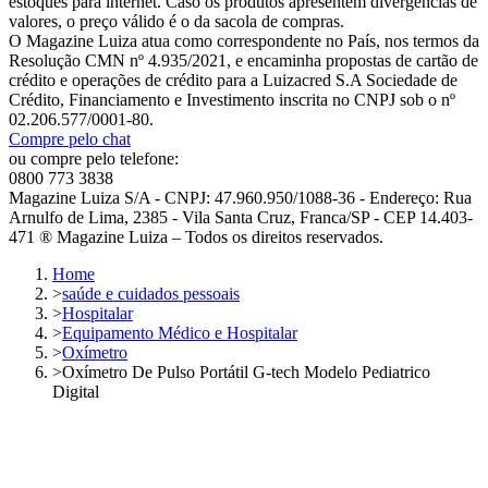
estoques para internet. Caso os produtos apresentem divergências de
valores, o preço válido é o da sacola de compras.
O Magazine Luiza atua como correspondente no País, nos termos da
Resolução CMN nº 4.935/2021, e encaminha propostas de cartão de
crédito e operações de crédito para a Luizacred S.A Sociedade de
Crédito, Financiamento e Investimento inscrita no CNPJ sob o nº
02.206.577/0001-80.
Compre pelo chat
ou compre pelo telefone:
0800 773 3838
Magazine Luiza S/A - CNPJ: 47.960.950/1088-36 - Endereço: Rua
Arnulfo de Lima, 2385 - Vila Santa Cruz, Franca/SP - CEP 14.403-
471 ® Magazine Luiza – Todos os direitos reservados.
Home
>
saúde e cuidados pessoais
>
Hospitalar
>
Equipamento Médico e Hospitalar
>
Oxímetro
>
Oxímetro De Pulso Portátil G-tech Modelo Pediatrico
Digital