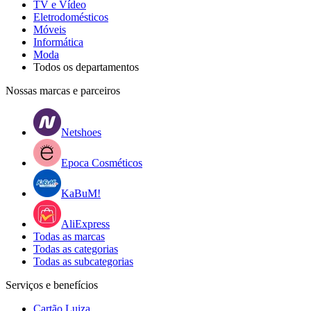
TV e Vídeo
Eletrodomésticos
Móveis
Informática
Moda
Todos os departamentos
Nossas marcas e parceiros
Netshoes
Epoca Cosméticos
KaBuM!
AliExpress
Todas as marcas
Todas as categorias
Todas as subcategorias
Serviços e benefícios
Cartão Luiza