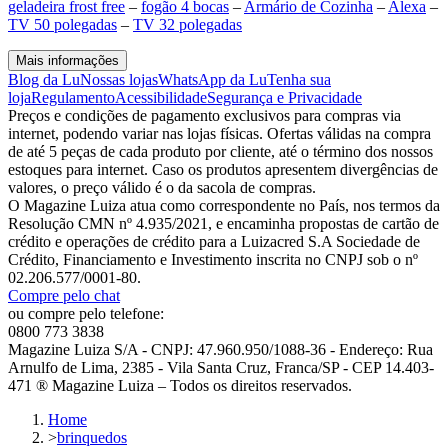
geladeira frost free
–
fogão 4 bocas
–
Armário de Cozinha
–
Alexa
–
TV 50 polegadas
–
TV 32 polegadas
Mais informações
Blog da Lu
Nossas lojas
WhatsApp da Lu
Tenha sua
loja
Regulamento
Acessibilidade
Segurança e Privacidade
Preços e condições de pagamento exclusivos para compras via
internet, podendo variar nas lojas físicas. Ofertas válidas na compra
de até 5 peças de cada produto por cliente, até o término dos nossos
estoques para internet. Caso os produtos apresentem divergências de
valores, o preço válido é o da sacola de compras.
O Magazine Luiza atua como correspondente no País, nos termos da
Resolução CMN nº 4.935/2021, e encaminha propostas de cartão de
crédito e operações de crédito para a Luizacred S.A Sociedade de
Crédito, Financiamento e Investimento inscrita no CNPJ sob o nº
02.206.577/0001-80.
Compre pelo chat
ou compre pelo telefone:
0800 773 3838
Magazine Luiza S/A - CNPJ: 47.960.950/1088-36 - Endereço: Rua
Arnulfo de Lima, 2385 - Vila Santa Cruz, Franca/SP - CEP 14.403-
471 ® Magazine Luiza – Todos os direitos reservados.
Home
>
brinquedos