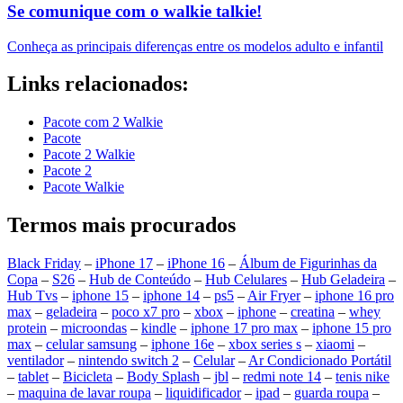
Se comunique com o walkie talkie!
Conheça as principais diferenças entre os modelos adulto e infantil
Links relacionados:
Pacote com 2 Walkie
Pacote
Pacote 2 Walkie
Pacote 2
Pacote Walkie
Termos mais procurados
Black Friday
–
iPhone 17
–
iPhone 16
–
Álbum de Figurinhas da
Copa
–
S26
–
Hub de Conteúdo
–
Hub Celulares
–
Hub Geladeira
–
Hub Tvs
–
iphone 15
–
iphone 14
–
ps5
–
Air Fryer
–
iphone 16 pro
max
–
geladeira
–
poco x7 pro
–
xbox
–
iphone
–
creatina
–
whey
protein
–
microondas
–
kindle
–
iphone 17 pro max
–
iphone 15 pro
max
–
celular samsung
–
iphone 16e
–
xbox series s
–
xiaomi
–
ventilador
–
nintendo switch 2
–
Celular
–
Ar Condicionado Portátil
–
tablet
–
Bicicleta
–
Body Splash
–
jbl
–
redmi note 14
–
tenis nike
–
maquina de lavar roupa
–
liquidificador
–
ipad
–
guarda roupa
–