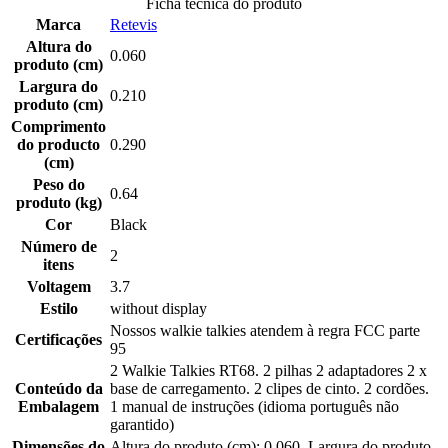
Ficha tecnica do produto
Marca
Retevis
Altura do
0.060
produto (cm)
Largura do
0.210
produto (cm)
Comprimento
do producto
0.290
(cm)
Peso do
0.64
produto (kg)
Cor
Black
Número de
2
itens
Voltagem
3.7
Estilo
without display
Nossos walkie talkies atendem à regra FCC parte
Certificações
95
2 Walkie Talkies RT68. 2 pilhas 2 adaptadores 2 x
Conteúdo da
base de carregamento. 2 clipes de cinto. 2 cordões.
Embalagem
1 manual de instruções (idioma português não
garantido)
Dimensões do
Altura do produto (cm): 0.060, Largura do produto