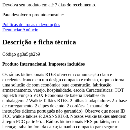
Devolva seu produto em até 7 dias do recebimento.
Para devolver o produto consulte:
Políticas de trocas e devoluções
Denunciar Anúncio
Descrição e ficha técnica
Código
gg3a5gb2b9
Produto Internacional, Impostos incluídos
Os rádios bidirecionais RT68 oferecem comunicação clara e
excelente alcance em um design compacto e robusto, o que o torna
uma solução de som econômica para construção, fabricação,
armazenamento, varejo, hospitalidade, escola Características: TOT
Squelch Função VOX Economia de bateria Detalhes da
embalagem: 2 Walkie Talkies RT68. 2 pilhas 2 adaptadores 2 x base
de carregamento. 2 clipes de cinto. 2 cordões. 1 manual de
instruções (idioma português não garantido). Observe que nossa ID
FCC walkie talkies é: 2ASNSRT68. Nossos walkie talkies atendem
à regra FCC parte 95. - Rádios bidirecionais FRS portáteis; sem
licença; trabalho fora da caixa; tamanho compacto para segurar