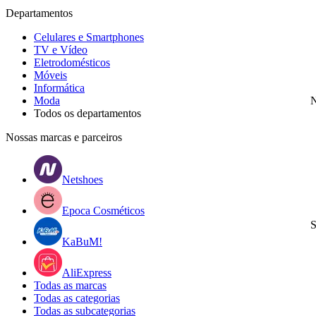
Departamentos
Celulares e Smartphones
TV e Vídeo
Eletrodomésticos
Móveis
Informática
Moda
N
Todos os departamentos
Nossas marcas e parceiros
Netshoes
Epoca Cosméticos
S
KaBuM!
AliExpress
Todas as marcas
Todas as categorias
Todas as subcategorias