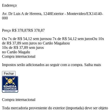
Endereço
Av. Dr Luis A de Herrera, 1248
Exterior - Montevideo/EX
14140-
000
Preço R$ 378,87
R$
378
,
87
Ou 7x de R$ 54,12 sem juros
ou
7
x de
R$ 54,12
sem juros
Ou 10x
de R$ 37,89 sem juros no Cartão Magalu
ou
10
x de
R$ 37,89
sem juros
no Cartão Magalu
Compra internacional
Impostos serão adicionados ao seguir com a compra.
Saiba mais
Fechar
Compra internacional
Toda mercadoria proveniente do exterior (importada) deve ser objeto