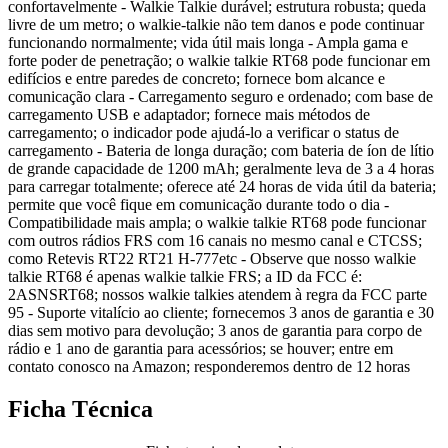
confortavelmente - Walkie Talkie durável; estrutura robusta; queda
livre de um metro; o walkie-talkie não tem danos e pode continuar
funcionando normalmente; vida útil mais longa - Ampla gama e
forte poder de penetração; o walkie talkie RT68 pode funcionar em
edifícios e entre paredes de concreto; fornece bom alcance e
comunicação clara - Carregamento seguro e ordenado; com base de
carregamento USB e adaptador; fornece mais métodos de
carregamento; o indicador pode ajudá-lo a verificar o status de
carregamento - Bateria de longa duração; com bateria de íon de lítio
de grande capacidade de 1200 mAh; geralmente leva de 3 a 4 horas
para carregar totalmente; oferece até 24 horas de vida útil da bateria;
permite que você fique em comunicação durante todo o dia -
Compatibilidade mais ampla; o walkie talkie RT68 pode funcionar
com outros rádios FRS com 16 canais no mesmo canal e CTCSS;
como Retevis RT22 RT21 H-777etc - Observe que nosso walkie
talkie RT68 é apenas walkie talkie FRS; a ID da FCC é:
2ASNSRT68; nossos walkie talkies atendem à regra da FCC parte
95 - Suporte vitalício ao cliente; fornecemos 3 anos de garantia e 30
dias sem motivo para devolução; 3 anos de garantia para corpo de
rádio e 1 ano de garantia para acessórios; se houver; entre em
contato conosco na Amazon; responderemos dentro de 12 horas
Ficha Técnica