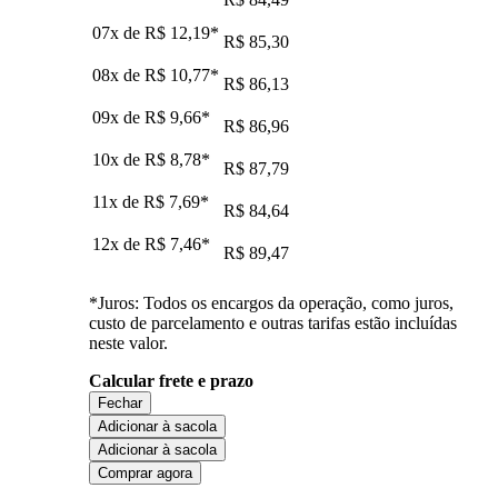
07x de
R$ 12,19
*
R$ 85,30
08x de
R$ 10,77
*
R$ 86,13
09x de
R$ 9,66
*
R$ 86,96
10x de
R$ 8,78
*
R$ 87,79
11x de
R$ 7,69
*
R$ 84,64
12x de
R$ 7,46
*
R$ 89,47
*Juros: Todos os encargos da operação, como juros,
custo de parcelamento e outras tarifas estão incluídas
neste valor.
Calcular frete e prazo
Fechar
Adicionar à sacola
Adicionar à sacola
Comprar agora