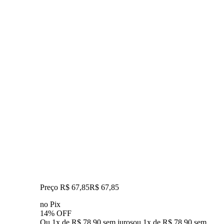
Preço R$ 67,85
R$
67
,
85
no Pix
14% OFF
Ou 1x de R$ 78,90 sem juros
ou
1
x de
R$ 78,90
sem