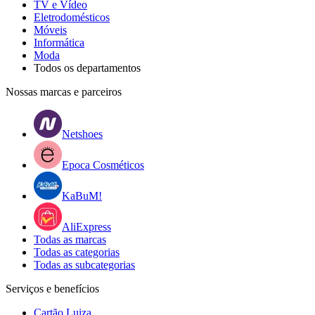
TV e Vídeo
Eletrodomésticos
Móveis
Informática
Moda
Todos os departamentos
Nossas marcas e parceiros
Netshoes
Epoca Cosméticos
KaBuM!
AliExpress
Todas as marcas
Todas as categorias
Todas as subcategorias
Serviços e benefícios
Cartão Luiza