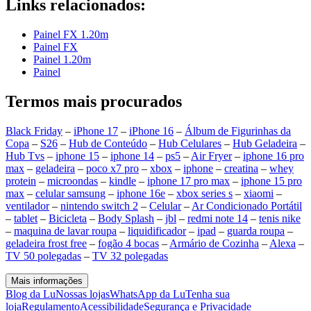
Links relacionados:
Painel FX 1.20m
Painel FX
Painel 1.20m
Painel
Termos mais procurados
Black Friday
–
iPhone 17
–
iPhone 16
–
Álbum de Figurinhas da
Copa
–
S26
–
Hub de Conteúdo
–
Hub Celulares
–
Hub Geladeira
–
Hub Tvs
–
iphone 15
–
iphone 14
–
ps5
–
Air Fryer
–
iphone 16 pro
max
–
geladeira
–
poco x7 pro
–
xbox
–
iphone
–
creatina
–
whey
protein
–
microondas
–
kindle
–
iphone 17 pro max
–
iphone 15 pro
max
–
celular samsung
–
iphone 16e
–
xbox series s
–
xiaomi
–
ventilador
–
nintendo switch 2
–
Celular
–
Ar Condicionado Portátil
–
tablet
–
Bicicleta
–
Body Splash
–
jbl
–
redmi note 14
–
tenis nike
–
maquina de lavar roupa
–
liquidificador
–
ipad
–
guarda roupa
–
geladeira frost free
–
fogão 4 bocas
–
Armário de Cozinha
–
Alexa
–
TV 50 polegadas
–
TV 32 polegadas
Mais informações
Blog da Lu
Nossas lojas
WhatsApp da Lu
Tenha sua
loja
Regulamento
Acessibilidade
Segurança e Privacidade