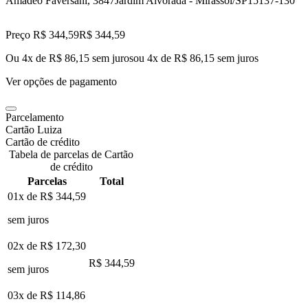
Amadeo Faversani, 3847
Jardim Alvorada - Mirassol/SP
15137-130
Preço R$ 344,59
R$
344
,
59
Ou 4x de R$ 86,15 sem juros
ou
4
x de
R$ 86,15
sem juros
Ver opções de pagamento
Parcelamento
Cartão Luiza
Cartão de crédito
Tabela de parcelas de Cartão
de crédito
Parcelas
Total
01x de
R$ 344,59
sem juros
02x de
R$ 172,30
R$ 344,59
sem juros
03x de
R$ 114,86