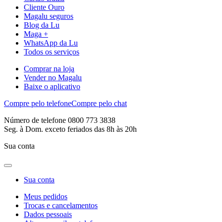
Cliente Ouro
Magalu seguros
Blog da Lu
Maga +
WhatsApp da Lu
Todos os serviços
Comprar na loja
Vender no Magalu
Baixe o aplicativo
Compre pelo telefone
Compre pelo chat
Número de telefone 0800 773 3838
Seg. à Dom. exceto feriados das 8h às 20h
Sua conta
Sua conta
Meus pedidos
Trocas e cancelamentos
Dados pessoais