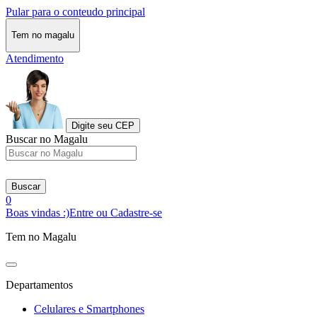
Pular para o conteudo principal
Tem no magalu
Atendimento
Digite seu CEP
Buscar no Magalu
Buscar
0
Boas vindas :)
Entre ou Cadastre-se
Tem no Magalu
Departamentos
Celulares e Smartphones