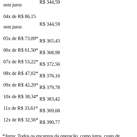
R$ 344,59
sem juros
04x de
R$ 86,15
R$ 344,59
sem juros
05x de
R$ 73,09
*
R$ 365,43
06x de
R$ 61,50
*
R$ 368,98
07x de
R$ 53,22
*
R$ 372,56
08x de
R$ 47,02
*
R$ 376,16
09x de
R$ 42,20
*
R$ 379,78
10x de
R$ 38,34
*
R$ 383,42
11x de
R$ 33,61
*
R$ 369,68
12x de
R$ 32,56
*
R$ 390,77
*Juros: Todos os encargos da operação, como juros, custo de