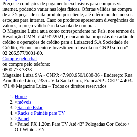
Preços e condições de pagamento exclusivos para compras via
internet, podendo variar nas lojas físicas. Ofertas válidas na compra
de até 5 peças de cada produto por cliente, até o término dos nossos
estoques para internet. Caso os produtos apresentem divergências de
valores, o preço válido é o da sacola de compras.
O Magazine Luiza atua como correspondente no País, nos termos da
Resolução CMN nº 4.935/2021, e encaminha propostas de cartão de
crédito e operações de crédito para a Luizacred S.A Sociedade de
Crédito, Financiamento e Investimento inscrita no CNPJ sob o nº
02.206.577/0001-80.
Compre pelo chat
ou compre pelo telefone:
0800 773 3838
Magazine Luiza S/A - CNPJ: 47.960.950/1088-36 - Endereço: Rua
Arnulfo de Lima, 2385 - Vila Santa Cruz, Franca/SP - CEP 14.403-
471 ® Magazine Luiza – Todos os direitos reservados.
Home
>
móveis
>
Sala de Estar
>
Racks e Painéis para TV
>
Painel
>
Painel FX 1.20m Para TV Até 43'' Polegadas Cor Cedro /
Off White - EN