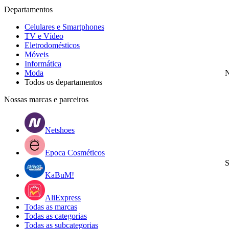
Departamentos
Celulares e Smartphones
TV e Vídeo
Eletrodomésticos
Móveis
Informática
Moda
N
Todos os departamentos
Nossas marcas e parceiros
Netshoes
Epoca Cosméticos
S
KaBuM!
AliExpress
Todas as marcas
Todas as categorias
Todas as subcategorias