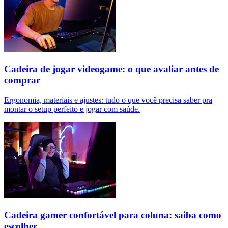
Cadeira de jogar videogame: o que avaliar antes de
comprar
Ergonomia, materiais e ajustes: tudo o que você precisa saber pra
montar o setup perfeito e jogar com saúde.
Cadeira gamer confortável para coluna: saiba como
escolher