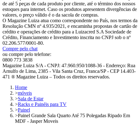
de até 5 peças de cada produto por cliente, até o término dos nossos
estoques para internet. Caso os produtos apresentem divergências de
valores, o preço válido é o da sacola de compras.
O Magazine Luiza atua como correspondente no País, nos termos da
Resolução CMN nº 4.935/2021, e encaminha propostas de cartão de
crédito e operações de crédito para a Luizacred S.A Sociedade de
Crédito, Financiamento e Investimento inscrita no CNPJ sob o nº
02.206.577/0001-80.
Compre pelo chat
ou compre pelo telefone:
0800 773 3838
Magazine Luiza S/A - CNPJ: 47.960.950/1088-36 - Endereço: Rua
Arnulfo de Lima, 2385 - Vila Santa Cruz, Franca/SP - CEP 14.403-
471 ® Magazine Luiza – Todos os direitos reservados.
Home
>
móveis
>
Sala de Estar
>
Racks e Painéis para TV
>
Painel
>
Painel Grande Sala Quarto Até 75 Polegadas Ripado Em
MDF - Jasper Moveis