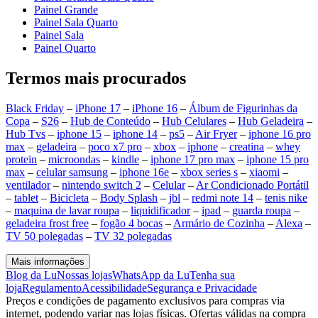
Painel Grande
Painel Sala Quarto
Painel Sala
Painel Quarto
Termos mais procurados
Black Friday
–
iPhone 17
–
iPhone 16
–
Álbum de Figurinhas da
Copa
–
S26
–
Hub de Conteúdo
–
Hub Celulares
–
Hub Geladeira
–
Hub Tvs
–
iphone 15
–
iphone 14
–
ps5
–
Air Fryer
–
iphone 16 pro
max
–
geladeira
–
poco x7 pro
–
xbox
–
iphone
–
creatina
–
whey
protein
–
microondas
–
kindle
–
iphone 17 pro max
–
iphone 15 pro
max
–
celular samsung
–
iphone 16e
–
xbox series s
–
xiaomi
–
ventilador
–
nintendo switch 2
–
Celular
–
Ar Condicionado Portátil
–
tablet
–
Bicicleta
–
Body Splash
–
jbl
–
redmi note 14
–
tenis nike
–
maquina de lavar roupa
–
liquidificador
–
ipad
–
guarda roupa
–
geladeira frost free
–
fogão 4 bocas
–
Armário de Cozinha
–
Alexa
–
TV 50 polegadas
–
TV 32 polegadas
Mais informações
Blog da Lu
Nossas lojas
WhatsApp da Lu
Tenha sua
loja
Regulamento
Acessibilidade
Segurança e Privacidade
Preços e condições de pagamento exclusivos para compras via
internet, podendo variar nas lojas físicas. Ofertas válidas na compra