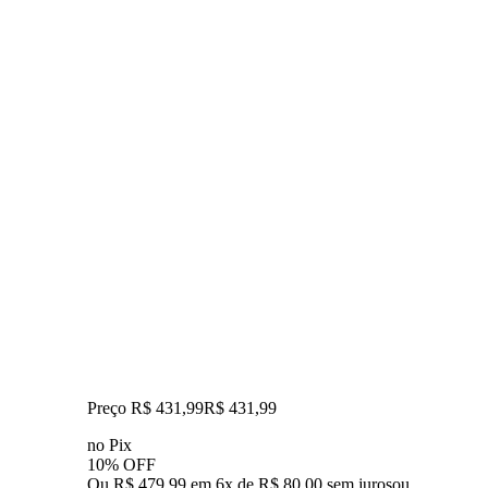
Preço R$ 431,99
R$
431
,
99
no Pix
10% OFF
Ou R$ 479,99 em 6x de R$ 80,00 sem juros
ou