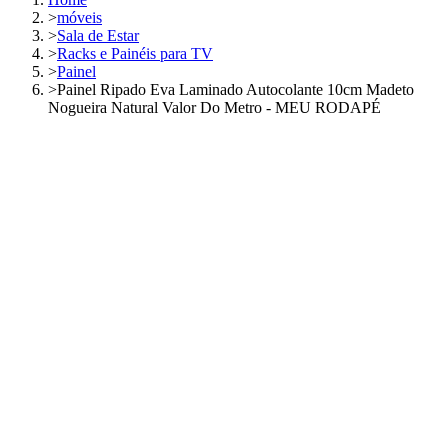
>
móveis
>
Sala de Estar
>
Racks e Painéis para TV
>
Painel
>
Painel Ripado Eva Laminado Autocolante 10cm Madeto
Nogueira Natural Valor Do Metro - MEU RODAPÉ