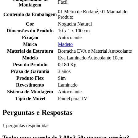
Fácil
Montagem
01 Metro de Rodapé, 01 Manual do
Conteúdo da Embalagem
Produto
Cor
Nogueira Natural
Dimensões do Produto
10 x 1 x 100 cm
Fixação
Autocolante
Marca
Madeto
Material da Estrutura
Borracha EVA e Material Autocolante
Modelo
Eva Laminado Autocolante 10cm
Peso do Produto
0,180 Kg
Prazo de Garantia
3 anos
Produto Flex
Sim
Revestimento
Laminado
Sistema de Montagem
Autocolante
Tipo de Móvel
Painel para TV
Perguntas e Respostas
1 perguntas respondidas
Tenho uma parede de 3,00x2,50; quantas preciso?