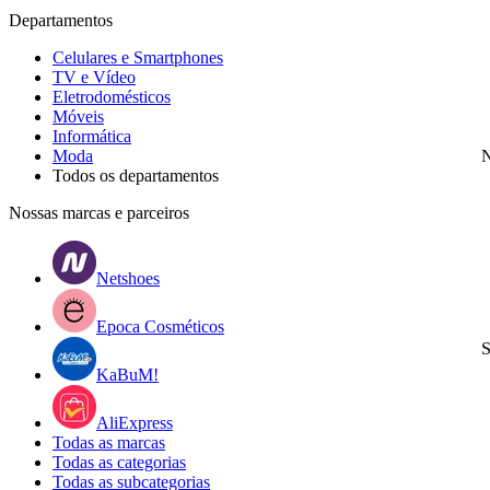
Departamentos
Celulares e Smartphones
TV e Vídeo
Eletrodomésticos
Móveis
Informática
Moda
N
Todos os departamentos
Nossas marcas e parceiros
Netshoes
Epoca Cosméticos
S
KaBuM!
AliExpress
Todas as marcas
Todas as categorias
Todas as subcategorias