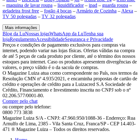
–
maquina de lavar roupa
–
liquidificador
–
ipad
–
guarda roupa
–
geladeira frost free
–
fogão 4 bocas
–
Armário de Cozinha
–
Alexa
–
TV 50 polegadas
–
TV 32 polegadas
Mais informações
Blog da Lu
Nossas lojas
WhatsApp da Lu
Tenha sua
loja
Regulamento
Acessibilidade
Segurança e Privacidade
Preços e condições de pagamento exclusivos para compras via
internet, podendo variar nas lojas físicas. Ofertas válidas na compra
de até 5 peças de cada produto por cliente, até o término dos nossos
estoques para internet. Caso os produtos apresentem divergências de
valores, o preço válido é o da sacola de compras.
O Magazine Luiza atua como correspondente no País, nos termos da
Resolução CMN nº 4.935/2021, e encaminha propostas de cartão de
crédito e operações de crédito para a Luizacred S.A Sociedade de
Crédito, Financiamento e Investimento inscrita no CNPJ sob o nº
02.206.577/0001-80.
Compre pelo chat
ou compre pelo telefone:
0800 773 3838
Magazine Luiza S/A - CNPJ: 47.960.950/1088-36 - Endereço: Rua
Arnulfo de Lima, 2385 - Vila Santa Cruz, Franca/SP - CEP 14.403-
471 ® Magazine Luiza – Todos os direitos reservados.
Home