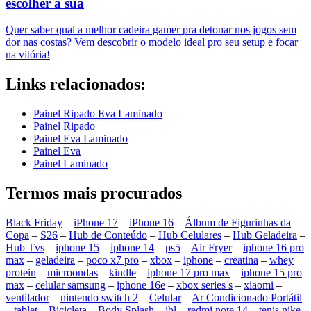
escolher a sua
Quer saber qual a melhor cadeira gamer pra detonar nos jogos sem
dor nas costas? Vem descobrir o modelo ideal pro seu setup e focar
na vitória!
Links relacionados:
Painel Ripado Eva Laminado
Painel Ripado
Painel Eva Laminado
Painel Eva
Painel Laminado
Termos mais procurados
Black Friday
–
iPhone 17
–
iPhone 16
–
Álbum de Figurinhas da
Copa
–
S26
–
Hub de Conteúdo
–
Hub Celulares
–
Hub Geladeira
–
Hub Tvs
–
iphone 15
–
iphone 14
–
ps5
–
Air Fryer
–
iphone 16 pro
max
–
geladeira
–
poco x7 pro
–
xbox
–
iphone
–
creatina
–
whey
protein
–
microondas
–
kindle
–
iphone 17 pro max
–
iphone 15 pro
max
–
celular samsung
–
iphone 16e
–
xbox series s
–
xiaomi
–
ventilador
–
nintendo switch 2
–
Celular
–
Ar Condicionado Portátil
–
tablet
–
Bicicleta
–
Body Splash
–
jbl
–
redmi note 14
–
tenis nike