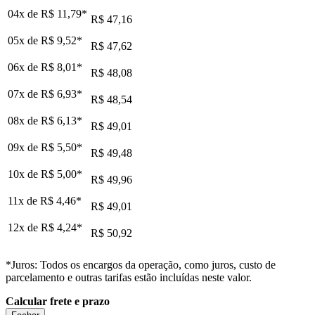
04x de
R$ 11,79
*
R$ 47,16
05x de
R$ 9,52
*
R$ 47,62
06x de
R$ 8,01
*
R$ 48,08
07x de
R$ 6,93
*
R$ 48,54
08x de
R$ 6,13
*
R$ 49,01
09x de
R$ 5,50
*
R$ 49,48
10x de
R$ 5,00
*
R$ 49,96
11x de
R$ 4,46
*
R$ 49,01
12x de
R$ 4,24
*
R$ 50,92
*Juros: Todos os encargos da operação, como juros, custo de
parcelamento e outras tarifas estão incluídas neste valor.
Calcular frete e prazo