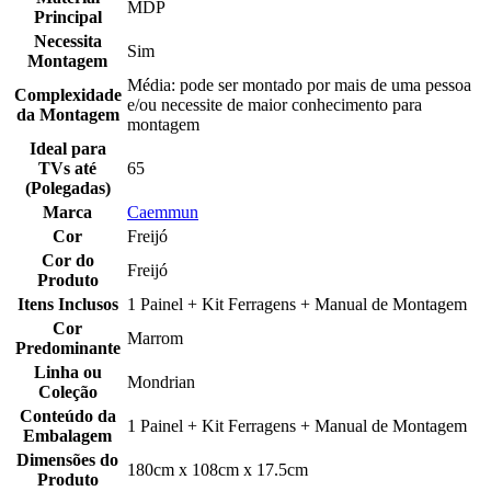
MDP
Principal
Necessita
Sim
Montagem
Média: pode ser montado por mais de uma pessoa
Complexidade
e/ou necessite de maior conhecimento para
da Montagem
montagem
Ideal para
TVs até
65
(Polegadas)
Marca
Caemmun
Cor
Freijó
Cor do
Freijó
Produto
Itens Inclusos
1 Painel + Kit Ferragens + Manual de Montagem
Cor
Marrom
Predominante
Linha ou
Mondrian
Coleção
Conteúdo da
1 Painel + Kit Ferragens + Manual de Montagem
Embalagem
Dimensões do
180cm x 108cm x 17.5cm
Produto