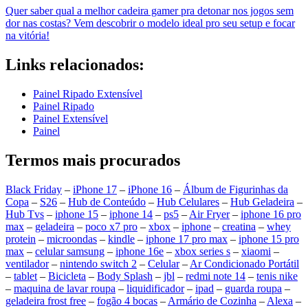
Quer saber qual a melhor cadeira gamer pra detonar nos jogos sem
dor nas costas? Vem descobrir o modelo ideal pro seu setup e focar
na vitória!
Links relacionados:
Painel Ripado Extensível
Painel Ripado
Painel Extensível
Painel
Termos mais procurados
Black Friday
–
iPhone 17
–
iPhone 16
–
Álbum de Figurinhas da
Copa
–
S26
–
Hub de Conteúdo
–
Hub Celulares
–
Hub Geladeira
–
Hub Tvs
–
iphone 15
–
iphone 14
–
ps5
–
Air Fryer
–
iphone 16 pro
max
–
geladeira
–
poco x7 pro
–
xbox
–
iphone
–
creatina
–
whey
protein
–
microondas
–
kindle
–
iphone 17 pro max
–
iphone 15 pro
max
–
celular samsung
–
iphone 16e
–
xbox series s
–
xiaomi
–
ventilador
–
nintendo switch 2
–
Celular
–
Ar Condicionado Portátil
–
tablet
–
Bicicleta
–
Body Splash
–
jbl
–
redmi note 14
–
tenis nike
–
maquina de lavar roupa
–
liquidificador
–
ipad
–
guarda roupa
–
geladeira frost free
–
fogão 4 bocas
–
Armário de Cozinha
–
Alexa
–