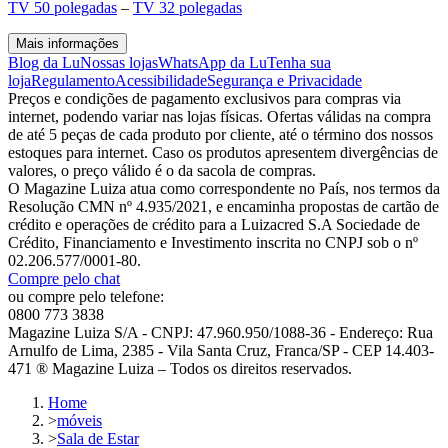
TV 50 polegadas
–
TV 32 polegadas
Mais informações
Blog da Lu
Nossas lojas
WhatsApp da Lu
Tenha sua
loja
Regulamento
Acessibilidade
Segurança e Privacidade
Preços e condições de pagamento exclusivos para compras via
internet, podendo variar nas lojas físicas. Ofertas válidas na compra
de até 5 peças de cada produto por cliente, até o término dos nossos
estoques para internet. Caso os produtos apresentem divergências de
valores, o preço válido é o da sacola de compras.
O Magazine Luiza atua como correspondente no País, nos termos da
Resolução CMN nº 4.935/2021, e encaminha propostas de cartão de
crédito e operações de crédito para a Luizacred S.A Sociedade de
Crédito, Financiamento e Investimento inscrita no CNPJ sob o nº
02.206.577/0001-80.
Compre pelo chat
ou compre pelo telefone:
0800 773 3838
Magazine Luiza S/A - CNPJ: 47.960.950/1088-36 - Endereço: Rua
Arnulfo de Lima, 2385 - Vila Santa Cruz, Franca/SP - CEP 14.403-
471 ® Magazine Luiza – Todos os direitos reservados.
Home
>
móveis
>
Sala de Estar