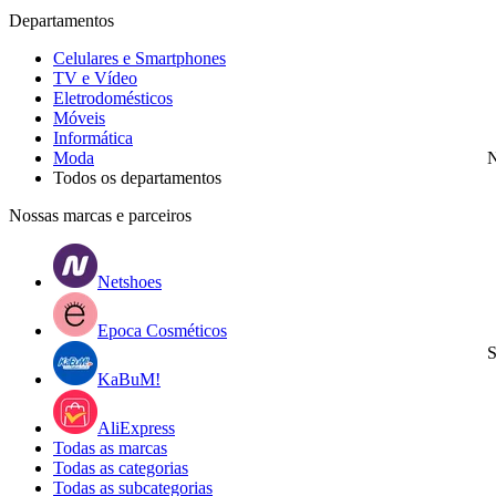
Departamentos
Celulares e Smartphones
TV e Vídeo
Eletrodomésticos
Móveis
Informática
Moda
N
Todos os departamentos
Nossas marcas e parceiros
Netshoes
Epoca Cosméticos
S
KaBuM!
AliExpress
Todas as marcas
Todas as categorias
Todas as subcategorias