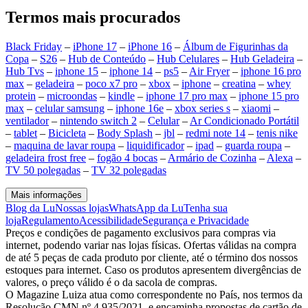
Termos mais procurados
Black Friday
–
iPhone 17
–
iPhone 16
–
Álbum de Figurinhas da
Copa
–
S26
–
Hub de Conteúdo
–
Hub Celulares
–
Hub Geladeira
–
Hub Tvs
–
iphone 15
–
iphone 14
–
ps5
–
Air Fryer
–
iphone 16 pro
max
–
geladeira
–
poco x7 pro
–
xbox
–
iphone
–
creatina
–
whey
protein
–
microondas
–
kindle
–
iphone 17 pro max
–
iphone 15 pro
max
–
celular samsung
–
iphone 16e
–
xbox series s
–
xiaomi
–
ventilador
–
nintendo switch 2
–
Celular
–
Ar Condicionado Portátil
–
tablet
–
Bicicleta
–
Body Splash
–
jbl
–
redmi note 14
–
tenis nike
–
maquina de lavar roupa
–
liquidificador
–
ipad
–
guarda roupa
–
geladeira frost free
–
fogão 4 bocas
–
Armário de Cozinha
–
Alexa
–
TV 50 polegadas
–
TV 32 polegadas
Mais informações
Blog da Lu
Nossas lojas
WhatsApp da Lu
Tenha sua
loja
Regulamento
Acessibilidade
Segurança e Privacidade
Preços e condições de pagamento exclusivos para compras via
internet, podendo variar nas lojas físicas. Ofertas válidas na compra
de até 5 peças de cada produto por cliente, até o término dos nossos
estoques para internet. Caso os produtos apresentem divergências de
valores, o preço válido é o da sacola de compras.
O Magazine Luiza atua como correspondente no País, nos termos da
Resolução CMN nº 4.935/2021, e encaminha propostas de cartão de