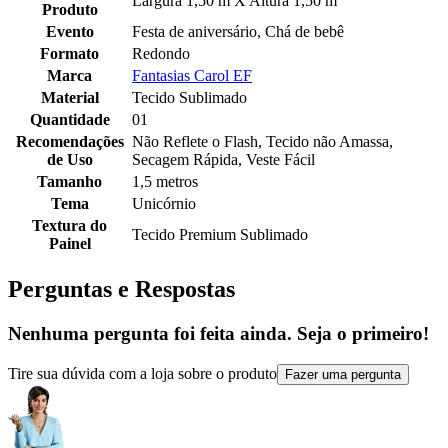
Largura 1,50 m X Altura 1,50 m
Produto
Evento
Festa de aniversário, Chá de bebê
Formato
Redondo
Marca
Fantasias Carol EF
Material
Tecido Sublimado
Quantidade
01
Recomendações
Não Reflete o Flash, Tecido não Amassa,
de Uso
Secagem Rápida, Veste Fácil
Tamanho
1,5 metros
Tema
Unicórnio
Textura do
Tecido Premium Sublimado
Painel
Perguntas e Respostas
Nenhuma pergunta foi feita ainda. Seja o primeiro!
Tire sua dúvida com a loja sobre o produto
Fazer uma pergunta