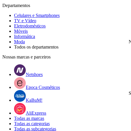
Departamentos
Celulares e Smartphones
TV e Vídeo
Eletrodomésticos
Móveis
Informática
Moda
N
Todos os departamentos
Nossas marcas e parceiros
Netshoes
Epoca Cosméticos
S
KaBuM!
AliExpress
Todas as marcas
Todas as categorias
Todas as subcategorias