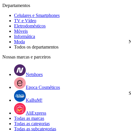
Departamentos
Celulares e Smartphones
TV e Vídeo
Eletrodomésticos
Móveis
Informática
Moda
N
Todos os departamentos
Nossas marcas e parceiros
Netshoes
Epoca Cosméticos
S
KaBuM!
AliExpress
Todas as marcas
Todas as categorias
Todas as subcategorias