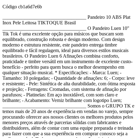
Código
cb1a6d7e6b
__________________________________ Pandeiro 10 ABS Plat
Inox Pele Leitosa TIKTOQUE Brasil
__________________________________ O Pandeiro Luen 10"
Tik Tok é uma excelente opção para músicos que buscam som
equilibrado, construção robusta e design moderno. Com design
moderno e estrutura resistente, este pandeiro entrega timbre
equilibrado e fácil regulagem, ideal para diversos estilos musicais
brasileiros. O Pandeiro Luen 6 Afinações combina conforto,
praticidade e timbre versátil em um instrumento de excelente custo-
benefício - perfeito para quem busca o melhor desempenho em
qualquer situação musical. * Especificações: - Marca: Luen; -
Tamanho: 10 polegadas; - Quantidade de afinações: 6; - Corpo: leve
e resistente; - Pele: Sintética de alta durabilidade, com ótima resposta
e projeção; - Ferragens: Cromadas, com sistema de afinação por
parafusos; - Platinelas: Em aço inoxidável, com som claro e
brilhante; - Acabamento: Verniz brilhante com logotipo Luen;
__________________________________ Somos o GRUPO TK e
temos mais de 20 anos de experiência em vendas no varejo, sempre
procurando oferecer aos nossos clientes os melhores produtos pelos
menores preços através de parcerias sólidas com fabricantes e
distribuidores, além de contar com uma equipe preparada e treinada
para fazer com que a sua experiência em comprar conosco seja a