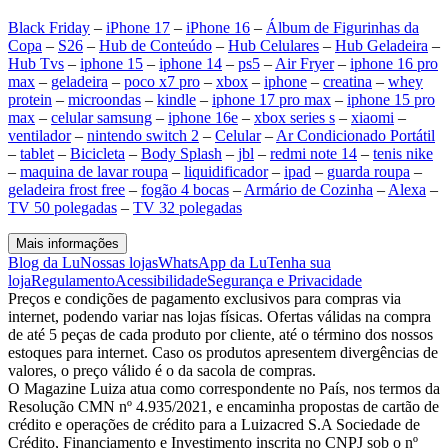
Black Friday
–
iPhone 17
–
iPhone 16
–
Álbum de Figurinhas da
Copa
–
S26
–
Hub de Conteúdo
–
Hub Celulares
–
Hub Geladeira
–
Hub Tvs
–
iphone 15
–
iphone 14
–
ps5
–
Air Fryer
–
iphone 16 pro
max
–
geladeira
–
poco x7 pro
–
xbox
–
iphone
–
creatina
–
whey
protein
–
microondas
–
kindle
–
iphone 17 pro max
–
iphone 15 pro
max
–
celular samsung
–
iphone 16e
–
xbox series s
–
xiaomi
–
ventilador
–
nintendo switch 2
–
Celular
–
Ar Condicionado Portátil
–
tablet
–
Bicicleta
–
Body Splash
–
jbl
–
redmi note 14
–
tenis nike
–
maquina de lavar roupa
–
liquidificador
–
ipad
–
guarda roupa
–
geladeira frost free
–
fogão 4 bocas
–
Armário de Cozinha
–
Alexa
–
TV 50 polegadas
–
TV 32 polegadas
Mais informações
Blog da Lu
Nossas lojas
WhatsApp da Lu
Tenha sua
loja
Regulamento
Acessibilidade
Segurança e Privacidade
Preços e condições de pagamento exclusivos para compras via
internet, podendo variar nas lojas físicas. Ofertas válidas na compra
de até 5 peças de cada produto por cliente, até o término dos nossos
estoques para internet. Caso os produtos apresentem divergências de
valores, o preço válido é o da sacola de compras.
O Magazine Luiza atua como correspondente no País, nos termos da
Resolução CMN nº 4.935/2021, e encaminha propostas de cartão de
crédito e operações de crédito para a Luizacred S.A Sociedade de
Crédito, Financiamento e Investimento inscrita no CNPJ sob o nº