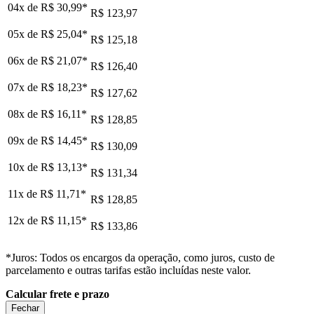
04x de
R$ 30,99
*
R$ 123,97
05x de
R$ 25,04
*
R$ 125,18
06x de
R$ 21,07
*
R$ 126,40
07x de
R$ 18,23
*
R$ 127,62
08x de
R$ 16,11
*
R$ 128,85
09x de
R$ 14,45
*
R$ 130,09
10x de
R$ 13,13
*
R$ 131,34
11x de
R$ 11,71
*
R$ 128,85
12x de
R$ 11,15
*
R$ 133,86
*Juros: Todos os encargos da operação, como juros, custo de
parcelamento e outras tarifas estão incluídas neste valor.
Calcular frete e prazo
Fechar