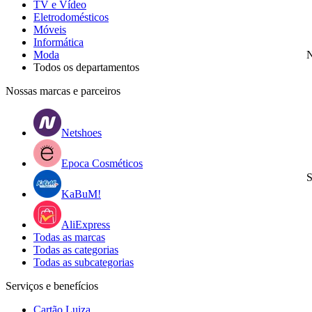
TV e Vídeo
Eletrodomésticos
Móveis
Informática
Moda
N
Todos os departamentos
Nossas marcas e parceiros
Netshoes
Epoca Cosméticos
S
KaBuM!
AliExpress
Todas as marcas
Todas as categorias
Todas as subcategorias
Serviços e benefícios
Cartão Luiza