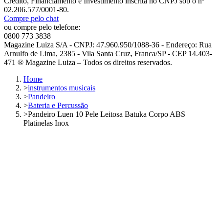
Crédito, Financiamento e Investimento inscrita no CNPJ sob o nº
02.206.577/0001-80.
Compre pelo chat
ou compre pelo telefone:
0800 773 3838
Magazine Luiza S/A - CNPJ: 47.960.950/1088-36 - Endereço: Rua
Arnulfo de Lima, 2385 - Vila Santa Cruz, Franca/SP - CEP 14.403-
471 ® Magazine Luiza – Todos os direitos reservados.
Home
>
instrumentos musicais
>
Pandeiro
>
Bateria e Percussão
>
Pandeiro Luen 10 Pele Leitosa Batuka Corpo ABS
Platinelas Inox