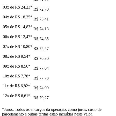
03x de
R$ 24,23
*
R$ 72,70
04x de
R$ 18,35
*
R$ 73,41
05x de
R$ 14,83
*
R$ 74,13
06x de
R$ 12,47
*
R$ 74,85
07x de
R$ 10,80
*
R$ 75,57
08x de
R$ 9,54
*
R$ 76,30
09x de
R$ 8,56
*
R$ 77,04
10x de
R$ 7,78
*
R$ 77,78
11x de
R$ 6,82
*
R$ 74,99
12x de
R$ 6,61
*
R$ 79,27
*Juros: Todos os encargos da operação, como juros, custo de
parcelamento e outras tarifas estão incluídas neste valor.