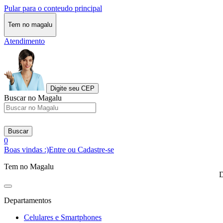
Pular para o conteudo principal
Tem no magalu
Atendimento
Digite seu CEP
Buscar no Magalu
Buscar
0
Boas vindas :)
Entre ou Cadastre-se
Tem no Magalu
D
Departamentos
Celulares e Smartphones