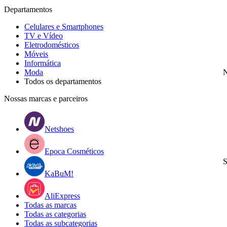
Departamentos
Celulares e Smartphones
TV e Vídeo
Eletrodomésticos
Móveis
Informática
Moda
N
Todos os departamentos
Nossas marcas e parceiros
Netshoes
Epoca Cosméticos
S
KaBuM!
AliExpress
Todas as marcas
Todas as categorias
Todas as subcategorias