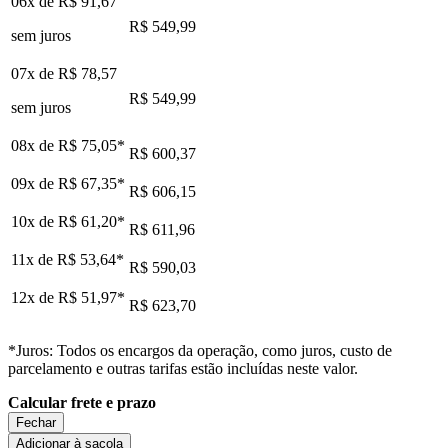
06x de
R$ 91,67
R$ 549,99
sem juros
07x de
R$ 78,57
R$ 549,99
sem juros
08x de
R$ 75,05
*
R$ 600,37
09x de
R$ 67,35
*
R$ 606,15
10x de
R$ 61,20
*
R$ 611,96
11x de
R$ 53,64
*
R$ 590,03
12x de
R$ 51,97
*
R$ 623,70
*Juros: Todos os encargos da operação, como juros, custo de
parcelamento e outras tarifas estão incluídas neste valor.
Calcular frete e prazo
Fechar
Adicionar à sacola