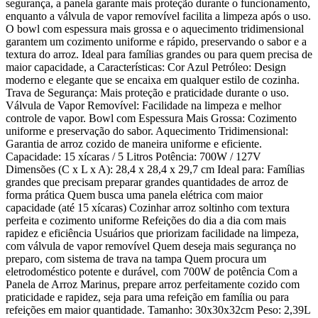
segurança, a panela garante mais proteção durante o funcionamento,
enquanto a válvula de vapor removível facilita a limpeza após o uso.
O bowl com espessura mais grossa e o aquecimento tridimensional
garantem um cozimento uniforme e rápido, preservando o sabor e a
textura do arroz. Ideal para famílias grandes ou para quem precisa de
maior capacidade, a Características: Cor Azul Petróleo: Design
moderno e elegante que se encaixa em qualquer estilo de cozinha.
Trava de Segurança: Mais proteção e praticidade durante o uso.
Válvula de Vapor Removível: Facilidade na limpeza e melhor
controle de vapor. Bowl com Espessura Mais Grossa: Cozimento
uniforme e preservação do sabor. Aquecimento Tridimensional:
Garantia de arroz cozido de maneira uniforme e eficiente.
Capacidade: 15 xícaras / 5 Litros Potência: 700W / 127V
Dimensões (C x L x A): 28,4 x 28,4 x 29,7 cm Ideal para: Famílias
grandes que precisam preparar grandes quantidades de arroz de
forma prática Quem busca uma panela elétrica com maior
capacidade (até 15 xícaras) Cozinhar arroz soltinho com textura
perfeita e cozimento uniforme Refeições do dia a dia com mais
rapidez e eficiência Usuários que priorizam facilidade na limpeza,
com válvula de vapor removível Quem deseja mais segurança no
preparo, com sistema de trava na tampa Quem procura um
eletrodoméstico potente e durável, com 700W de potência Com a
Panela de Arroz Marinus, prepare arroz perfeitamente cozido com
praticidade e rapidez, seja para uma refeição em família ou para
refeições em maior quantidade. Tamanho: 30x30x32cm Peso: 2,39L