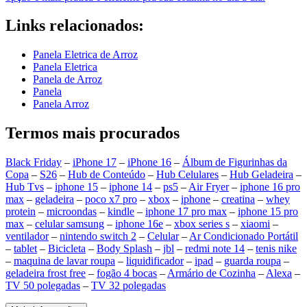
Links relacionados:
Panela Eletrica de Arroz
Panela Eletrica
Panela de Arroz
Panela
Panela Arroz
Termos mais procurados
Black Friday
–
iPhone 17
–
iPhone 16
–
Álbum de Figurinhas da
Copa
–
S26
–
Hub de Conteúdo
–
Hub Celulares
–
Hub Geladeira
–
Hub Tvs
–
iphone 15
–
iphone 14
–
ps5
–
Air Fryer
–
iphone 16 pro
max
–
geladeira
–
poco x7 pro
–
xbox
–
iphone
–
creatina
–
whey
protein
–
microondas
–
kindle
–
iphone 17 pro max
–
iphone 15 pro
max
–
celular samsung
–
iphone 16e
–
xbox series s
–
xiaomi
–
ventilador
–
nintendo switch 2
–
Celular
–
Ar Condicionado Portátil
–
tablet
–
Bicicleta
–
Body Splash
–
jbl
–
redmi note 14
–
tenis nike
–
maquina de lavar roupa
–
liquidificador
–
ipad
–
guarda roupa
–
geladeira frost free
–
fogão 4 bocas
–
Armário de Cozinha
–
Alexa
–
TV 50 polegadas
–
TV 32 polegadas