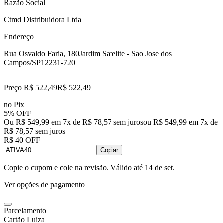
Razão Social
Ctmd Distribuidora Ltda
Endereço
Rua Osvaldo Faria, 180
Jardim Satelite - Sao Jose dos
Campos/SP
12231-720
Preço R$ 522,49
R$
522
,
49
no Pix
5% OFF
Ou R$ 549,99 em 7x de R$ 78,57 sem juros
ou
R$ 549,99
em
7
x de
R$ 78,57
sem juros
R$ 40 OFF
Copiar
Copie o cupom e cole na revisão. Válido até
14 de set
.
Ver opções de pagamento
Parcelamento
Cartão Luiza