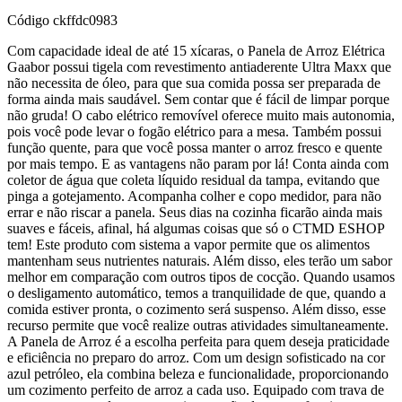
Código
ckffdc0983
Com capacidade ideal de até 15 xícaras, o Panela de Arroz Elétrica
Gaabor possui tigela com revestimento antiaderente Ultra Maxx que
não necessita de óleo, para que sua comida possa ser preparada de
forma ainda mais saudável. Sem contar que é fácil de limpar porque
não gruda! O cabo elétrico removível oferece muito mais autonomia,
pois você pode levar o fogão elétrico para a mesa. Também possui
função quente, para que você possa manter o arroz fresco e quente
por mais tempo. E as vantagens não param por lá! Conta ainda com
coletor de água que coleta líquido residual da tampa, evitando que
pinga a gotejamento. Acompanha colher e copo medidor, para não
errar e não riscar a panela. Seus dias na cozinha ficarão ainda mais
suaves e fáceis, afinal, há algumas coisas que só o CTMD ESHOP
tem! Este produto com sistema a vapor permite que os alimentos
mantenham seus nutrientes naturais. Além disso, eles terão um sabor
melhor em comparação com outros tipos de cocção. Quando usamos
o desligamento automático, temos a tranquilidade de que, quando a
comida estiver pronta, o cozimento será suspenso. Além disso, esse
recurso permite que você realize outras atividades simultaneamente.
A Panela de Arroz é a escolha perfeita para quem deseja praticidade
e eficiência no preparo do arroz. Com um design sofisticado na cor
azul petróleo, ela combina beleza e funcionalidade, proporcionando
um cozimento perfeito de arroz a cada uso. Equipado com trava de