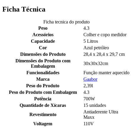
Ficha Técnica
Ficha tecnica do produto
Peso
4.3
Acessórios
Colher e copo medidor
Capacidade
5 Litros
Cor
Azul petróleo
Dimensões do Produto
28,4 x 28,4 x 29,7 cm
Dimensões do Produto com
30x30x32cm
Embalagem
Funcionalidades
Função manter aquecido
Marca
Gaabor
Peso do Produto
2,39l
Peso do Produto com Embalagem
4.3
Potência
700W
Quantidade de Xícaras
15 unidades
Antiaderente Ultra
Revestimento
Maxx
Voltagem
110V