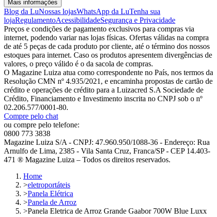
Mais informações
Blog da Lu
Nossas lojas
WhatsApp da Lu
Tenha sua
loja
Regulamento
Acessibilidade
Segurança e Privacidade
Preços e condições de pagamento exclusivos para compras via
internet, podendo variar nas lojas físicas. Ofertas válidas na compra
de até 5 peças de cada produto por cliente, até o término dos nossos
estoques para internet. Caso os produtos apresentem divergências de
valores, o preço válido é o da sacola de compras.
O Magazine Luiza atua como correspondente no País, nos termos da
Resolução CMN nº 4.935/2021, e encaminha propostas de cartão de
crédito e operações de crédito para a Luizacred S.A Sociedade de
Crédito, Financiamento e Investimento inscrita no CNPJ sob o nº
02.206.577/0001-80.
Compre pelo chat
ou compre pelo telefone:
0800 773 3838
Magazine Luiza S/A - CNPJ: 47.960.950/1088-36 - Endereço: Rua
Arnulfo de Lima, 2385 - Vila Santa Cruz, Franca/SP - CEP 14.403-
471 ® Magazine Luiza – Todos os direitos reservados.
Home
>
eletroportáteis
>
Panela Elétrica
>
Panela de Arroz
>
Panela Eletrica de Arroz Grande Gaabor 700W Blue Luxx