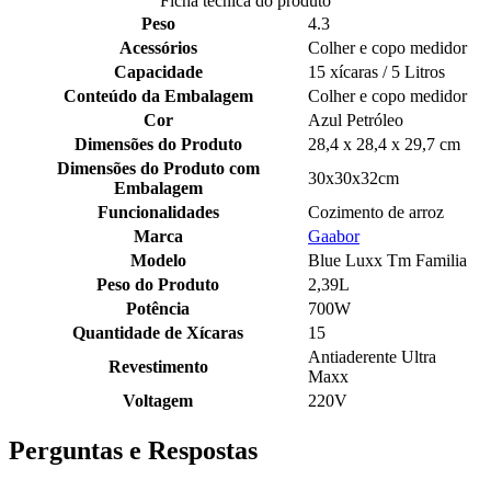
Ficha tecnica do produto
Peso
4.3
Acessórios
Colher e copo medidor
Capacidade
15 xícaras / 5 Litros
Conteúdo da Embalagem
Colher e copo medidor
Cor
Azul Petróleo
Dimensões do Produto
28,4 x 28,4 x 29,7 cm
Dimensões do Produto com
30x30x32cm
Embalagem
Funcionalidades
Cozimento de arroz
Marca
Gaabor
Modelo
Blue Luxx Tm Familia
Peso do Produto
2,39L
Potência
700W
Quantidade de Xícaras
15
Antiaderente Ultra
Revestimento
Maxx
Voltagem
220V
Perguntas e Respostas