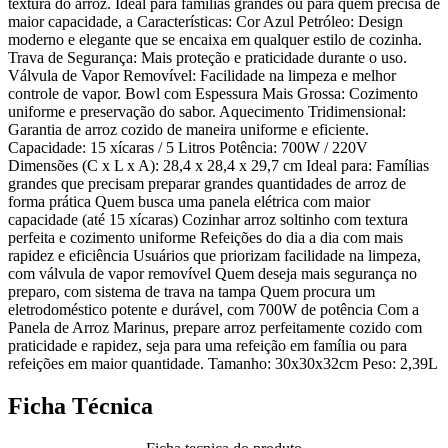
textura do arroz. Ideal para famílias grandes ou para quem precisa de
maior capacidade, a Características: Cor Azul Petróleo: Design
moderno e elegante que se encaixa em qualquer estilo de cozinha.
Trava de Segurança: Mais proteção e praticidade durante o uso.
Válvula de Vapor Removível: Facilidade na limpeza e melhor
controle de vapor. Bowl com Espessura Mais Grossa: Cozimento
uniforme e preservação do sabor. Aquecimento Tridimensional:
Garantia de arroz cozido de maneira uniforme e eficiente.
Capacidade: 15 xícaras / 5 Litros Potência: 700W / 220V
Dimensões (C x L x A): 28,4 x 28,4 x 29,7 cm Ideal para: Famílias
grandes que precisam preparar grandes quantidades de arroz de
forma prática Quem busca uma panela elétrica com maior
capacidade (até 15 xícaras) Cozinhar arroz soltinho com textura
perfeita e cozimento uniforme Refeições do dia a dia com mais
rapidez e eficiência Usuários que priorizam facilidade na limpeza,
com válvula de vapor removível Quem deseja mais segurança no
preparo, com sistema de trava na tampa Quem procura um
eletrodoméstico potente e durável, com 700W de potência Com a
Panela de Arroz Marinus, prepare arroz perfeitamente cozido com
praticidade e rapidez, seja para uma refeição em família ou para
refeições em maior quantidade. Tamanho: 30x30x32cm Peso: 2,39L
Ficha Técnica