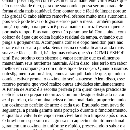
Gaabor possui tigela com revestimento antiaderente Ultra Maxx que
não necessita de óleo, para que sua comida possa ser preparada de
forma ainda mais saudável. Sem contar que é fácil de limpar porque
não gruda! O cabo elétrico removível oferece muito mais autonomia,
pois você pode levar o fogão elétrico para a mesa. Também possui
função quente, para que você possa manter o arroz fresco e quente
por mais tempo. E as vantagens não param por lá! Conta ainda com
coletor de água que coleta líquido residual da tampa, evitando que
pinga a gotejamento. Acompanha colher e copo medidor, para não
errar e não riscar a panela. Seus dias na cozinha ficarão ainda mais
suaves e fáceis, afinal, há algumas coisas que só o CTMD ESHOP
tem! Este produto com sistema a vapor permite que os alimentos
mantenham seus nutrientes naturais. Além disso, eles terão um sabor
melhor em comparação com outros tipos de cocção. Quando usamos
o desligamento automático, temos a tranquilidade de que, quando a
comida estiver pronta, o cozimento será suspenso. Além disso, esse
recurso permite que você realize outras atividades simultaneamente.
A Panela de Arroz é a escolha perfeita para quem deseja praticidade
e eficiência no preparo do arroz. Com um design sofisticado na cor
azul petróleo, ela combina beleza e funcionalidade, proporcionando
um cozimento perfeito de arroz a cada uso. Equipado com trava de
segurança, a panela garante mais proteção durante o funcionamento,
enquanto a válvula de vapor removível facilita a limpeza após o uso.
O bowl com espessura mais grossa e o aquecimento tridimensional
garantem um cozimento uniforme e rápido, preservando o sabor e a