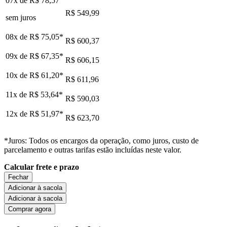
07x de
R$ 78,57
R$ 549,99
sem juros
08x de
R$ 75,05
*
R$ 600,37
09x de
R$ 67,35
*
R$ 606,15
10x de
R$ 61,20
*
R$ 611,96
11x de
R$ 53,64
*
R$ 590,03
12x de
R$ 51,97
*
R$ 623,70
*Juros: Todos os encargos da operação, como juros, custo de
parcelamento e outras tarifas estão incluídas neste valor.
Calcular frete e prazo
Fechar
Adicionar à sacola
Adicionar à sacola
Comprar agora