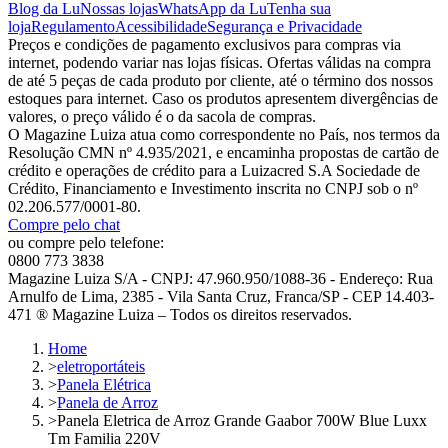
Blog da Lu
Nossas lojas
WhatsApp da Lu
Tenha sua
loja
Regulamento
Acessibilidade
Segurança e Privacidade
Preços e condições de pagamento exclusivos para compras via
internet, podendo variar nas lojas físicas. Ofertas válidas na compra
de até 5 peças de cada produto por cliente, até o término dos nossos
estoques para internet. Caso os produtos apresentem divergências de
valores, o preço válido é o da sacola de compras.
O Magazine Luiza atua como correspondente no País, nos termos da
Resolução CMN nº 4.935/2021, e encaminha propostas de cartão de
crédito e operações de crédito para a Luizacred S.A Sociedade de
Crédito, Financiamento e Investimento inscrita no CNPJ sob o nº
02.206.577/0001-80.
Compre pelo chat
ou compre pelo telefone:
0800 773 3838
Magazine Luiza S/A - CNPJ: 47.960.950/1088-36 - Endereço: Rua
Arnulfo de Lima, 2385 - Vila Santa Cruz, Franca/SP - CEP 14.403-
471 ® Magazine Luiza – Todos os direitos reservados.
Home
>
eletroportáteis
>
Panela Elétrica
>
Panela de Arroz
>
Panela Eletrica de Arroz Grande Gaabor 700W Blue Luxx
Tm Familia 220V