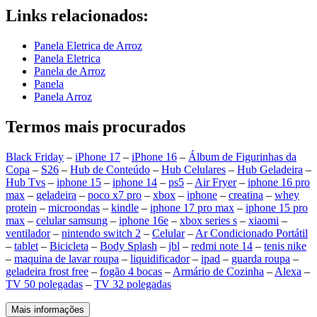
Links relacionados:
Panela Eletrica de Arroz
Panela Eletrica
Panela de Arroz
Panela
Panela Arroz
Termos mais procurados
Black Friday
–
iPhone 17
–
iPhone 16
–
Álbum de Figurinhas da
Copa
–
S26
–
Hub de Conteúdo
–
Hub Celulares
–
Hub Geladeira
–
Hub Tvs
–
iphone 15
–
iphone 14
–
ps5
–
Air Fryer
–
iphone 16 pro
max
–
geladeira
–
poco x7 pro
–
xbox
–
iphone
–
creatina
–
whey
protein
–
microondas
–
kindle
–
iphone 17 pro max
–
iphone 15 pro
max
–
celular samsung
–
iphone 16e
–
xbox series s
–
xiaomi
–
ventilador
–
nintendo switch 2
–
Celular
–
Ar Condicionado Portátil
–
tablet
–
Bicicleta
–
Body Splash
–
jbl
–
redmi note 14
–
tenis nike
–
maquina de lavar roupa
–
liquidificador
–
ipad
–
guarda roupa
–
geladeira frost free
–
fogão 4 bocas
–
Armário de Cozinha
–
Alexa
–
TV 50 polegadas
–
TV 32 polegadas
Mais informações