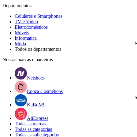
Departamentos
Celulares e Smartphones
TV e Vídeo
Eletrodomésticos
Móveis
Informática
Moda
N
Todos os departamentos
Nossas marcas e parceiros
Netshoes
Epoca Cosméticos
S
KaBuM!
AliExpress
Todas as marcas
Todas as categorias
Todas as subcategorias