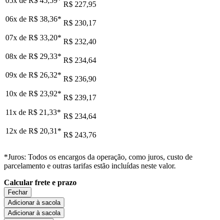
05x de
R$ 45,59
*
R$ 227,95
06x de
R$ 38,36
*
R$ 230,17
07x de
R$ 33,20
*
R$ 232,40
08x de
R$ 29,33
*
R$ 234,64
09x de
R$ 26,32
*
R$ 236,90
10x de
R$ 23,92
*
R$ 239,17
11x de
R$ 21,33
*
R$ 234,64
12x de
R$ 20,31
*
R$ 243,76
*Juros: Todos os encargos da operação, como juros, custo de
parcelamento e outras tarifas estão incluídas neste valor.
Calcular frete e prazo
Fechar
Adicionar à sacola
Adicionar à sacola