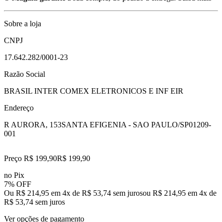
Sobre a loja
CNPJ
17.642.282/0001-23
Razão Social
BRASIL INTER COMEX ELETRONICOS E INF EIR
Endereço
R AURORA, 153
SANTA EFIGENIA - SAO PAULO/SP
01209-
001
Preço R$ 199,90
R$
199
,
90
no Pix
7% OFF
Ou R$ 214,95 em 4x de R$ 53,74 sem juros
ou
R$ 214,95
em
4
x de
R$ 53,74
sem juros
Ver opções de pagamento