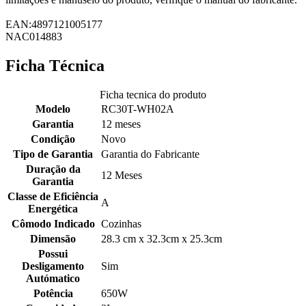
EAN:4897121005177
NAC014883
Ficha Técnica
Ficha tecnica do produto
Modelo
RC30T-WH02A
Garantia
12 meses
Condição
Novo
Tipo de Garantia
Garantia do Fabricante
Duração da
12 Meses
Garantia
Classe de Eficiência
A
Energética
Cômodo Indicado
Cozinhas
Dimensão
28.3 cm x 32.3cm x 25.3cm
Possui
Desligamento
Sim
Autómatico
Potência
650W