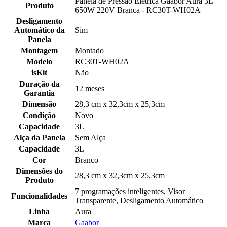
Panela de Pressão Elétrica Gaabor Aura 3L
Produto
650W 220V Branca - RC30T-WH02A
Desligamento
Automático da
Sim
Panela
Montagem
Montado
Modelo
RC30T-WH02A
isKit
Não
Duração da
12 meses
Garantia
Dimensão
28,3 cm x 32,3cm x 25,3cm
Condição
Novo
Capacidade
3L
Alça da Panela
Sem Alça
Capacidade
3L
Cor
Branco
Dimensões do
28,3 cm x 32,3cm x 25,3cm
Produto
7 programações inteligentes, Visor
Funcionalidades
Transparente, Desligamento Automático
Linha
Aura
Marca
Gaabor