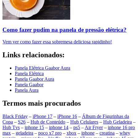
Como fazer pudim na panela de pressão elétrica?
Vem ver como fazer essa sobremesa deliciosa rapidinho!
Links relacionados:
Panela Elétrica Gaabor Aura
Panela Elétrica
Panela Gaabor Aura
Panela Gaabor
Panela Aura
Termos mais procurados
Black Friday
–
iPhone 17
–
iPhone 16
–
Álbum de Figurinhas da
Copa
–
S26
–
Hub de Conteúdo
–
Hub Celulares
–
Hub Geladeira
–
Hub Tvs
–
iphone 15
–
iphone 14
–
ps5
–
Air Fryer
–
iphone 16 pro
max
–
geladeira
–
poco x7 pro
–
xbox
–
iphone
–
creatina
–
whey