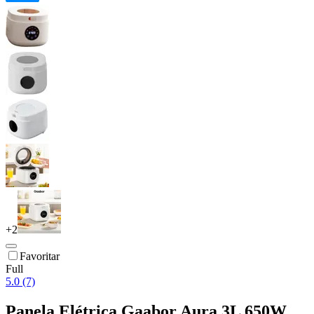
+
2
Favoritar
Full
5.0 (7)
Panela Elétrica Gaabor Aura 3L 650W