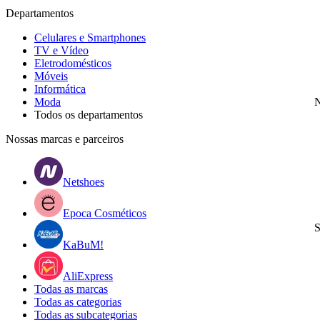
Departamentos
Celulares e Smartphones
TV e Vídeo
Eletrodomésticos
Móveis
Informática
Moda
N
Todos os departamentos
Nossas marcas e parceiros
Netshoes
Epoca Cosméticos
S
KaBuM!
AliExpress
Todas as marcas
Todas as categorias
Todas as subcategorias