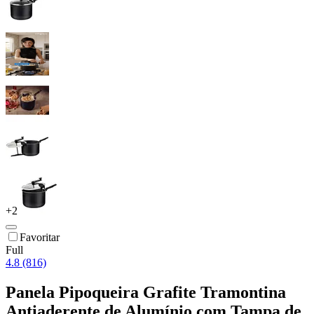
+
2
Favoritar
Full
4.8 (816)
Panela Pipoqueira Grafite Tramontina
Antiaderente de Alumínio com Tampa de