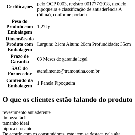
pelo OCP 0003, registro 001777/2018, modelo
Certificações
pipoqueira e classificação de antiaderência A
(ótima), conforme portaria
Peso do
Produto com
1,27kg
Embalagem
Dimensões do
Produto com
Largura: 21cm Altura: 20cm Profundidade: 35cm
Embalagem
Prazo de
03 Meses de garantia legal
Garantia
SAC do
atendimento@tramontina.com.br
Fornecedor
Conteúdo da
1 Panela Pipoqueira
Embalagem
O que os clientes estão falando do produto
revestimento antiaderente
limpeza fácil
tamanho ideal
pipoca crocante
De acordo com os consumidores, este item se destaca pela alta