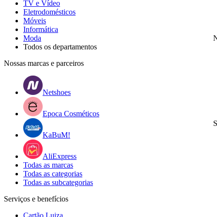
TV e Vídeo
Eletrodomésticos
Móveis
Informática
Moda
N
Todos os departamentos
Nossas marcas e parceiros
Netshoes
Epoca Cosméticos
S
KaBuM!
AliExpress
Todas as marcas
Todas as categorias
Todas as subcategorias
Serviços e benefícios
Cartão Luiza