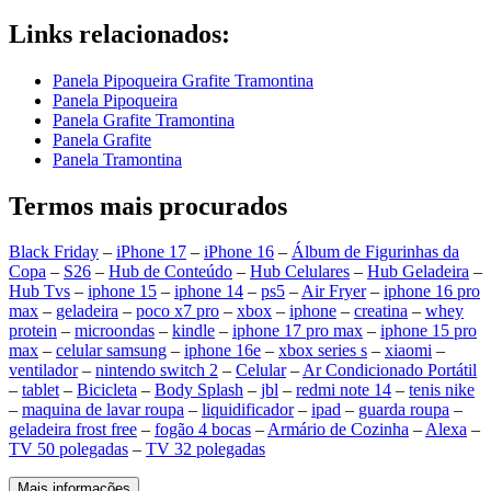
Links relacionados:
Panela Pipoqueira Grafite Tramontina
Panela Pipoqueira
Panela Grafite Tramontina
Panela Grafite
Panela Tramontina
Termos mais procurados
Black Friday
–
iPhone 17
–
iPhone 16
–
Álbum de Figurinhas da
Copa
–
S26
–
Hub de Conteúdo
–
Hub Celulares
–
Hub Geladeira
–
Hub Tvs
–
iphone 15
–
iphone 14
–
ps5
–
Air Fryer
–
iphone 16 pro
max
–
geladeira
–
poco x7 pro
–
xbox
–
iphone
–
creatina
–
whey
protein
–
microondas
–
kindle
–
iphone 17 pro max
–
iphone 15 pro
max
–
celular samsung
–
iphone 16e
–
xbox series s
–
xiaomi
–
ventilador
–
nintendo switch 2
–
Celular
–
Ar Condicionado Portátil
–
tablet
–
Bicicleta
–
Body Splash
–
jbl
–
redmi note 14
–
tenis nike
–
maquina de lavar roupa
–
liquidificador
–
ipad
–
guarda roupa
–
geladeira frost free
–
fogão 4 bocas
–
Armário de Cozinha
–
Alexa
–
TV 50 polegadas
–
TV 32 polegadas
Mais informações