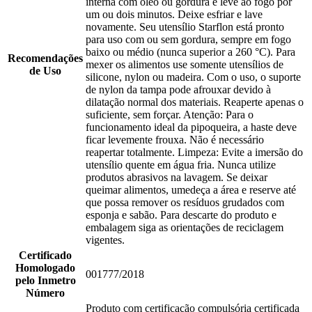
interna com óleo ou gordura e leve ao fogo por
um ou dois minutos. Deixe esfriar e lave
novamente. Seu utensílio Starflon está pronto
para uso com ou sem gordura, sempre em fogo
baixo ou médio (nunca superior a 260 °C). Para
Recomendações
mexer os alimentos use somente utensílios de
de Uso
silicone, nylon ou madeira. Com o uso, o suporte
de nylon da tampa pode afrouxar devido à
dilatação normal dos materiais. Reaperte apenas o
suficiente, sem forçar. Atenção: Para o
funcionamento ideal da pipoqueira, a haste deve
ficar levemente frouxa. Não é necessário
reapertar totalmente. Limpeza: Evite a imersão do
utensílio quente em água fria. Nunca utilize
produtos abrasivos na lavagem. Se deixar
queimar alimentos, umedeça a área e reserve até
que possa remover os resíduos grudados com
esponja e sabão. Para descarte do produto e
embalagem siga as orientações de reciclagem
vigentes.
Certificado
Homologado
001777/2018
pelo Inmetro
Número
Produto com certificação compulsória certificada