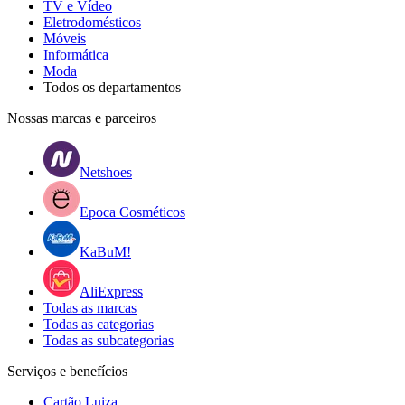
TV e Vídeo
Eletrodomésticos
Móveis
Informática
Moda
Todos os departamentos
Nossas marcas e parceiros
Netshoes
Epoca Cosméticos
KaBuM!
AliExpress
Todas as marcas
Todas as categorias
Todas as subcategorias
Serviços e benefícios
Cartão Luiza