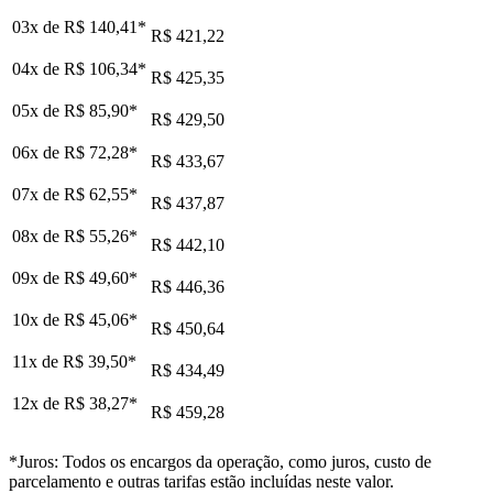
03x de
R$ 140,41
*
R$ 421,22
04x de
R$ 106,34
*
R$ 425,35
05x de
R$ 85,90
*
R$ 429,50
06x de
R$ 72,28
*
R$ 433,67
07x de
R$ 62,55
*
R$ 437,87
08x de
R$ 55,26
*
R$ 442,10
09x de
R$ 49,60
*
R$ 446,36
10x de
R$ 45,06
*
R$ 450,64
11x de
R$ 39,50
*
R$ 434,49
12x de
R$ 38,27
*
R$ 459,28
*Juros: Todos os encargos da operação, como juros, custo de
parcelamento e outras tarifas estão incluídas neste valor.