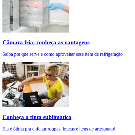
Câmara fria: conheça as vantagens
Saiba pra que serve e como aproveitar esse item de refrigeração
Conheça a tinta sublimática
Ela é ótima pra enfeitar roupas, louças e itens de artesanato!