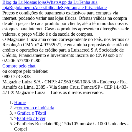
Blog da Lu
Nossas lojas
WhatsApp da Lu
Tenha sua
loja
Regulamento
Acessibilidade
Segurança e Privacidade
Preços e condições de pagamento exclusivos para compras via
internet, podendo variar nas lojas físicas. Ofertas válidas na compra
de até 5 peças de cada produto por cliente, até o término dos nossos
estoques para internet. Caso os produtos apresentem divergências de
valores, o preço válido é o da sacola de compras.
O Magazine Luiza atua como correspondente no País, nos termos da
Resolução CMN nº 4.935/2021, e encaminha propostas de cartão de
crédito e operações de crédito para a Luizacred S.A Sociedade de
Crédito, Financiamento e Investimento inscrita no CNPJ sob o nº
02.206.577/0001-80.
Compre pelo chat
ou compre pelo telefone:
0800 773 3838
Magazine Luiza S/A - CNPJ: 47.960.950/1088-36 - Endereço: Rua
Arnulfo de Lima, 2385 - Vila Santa Cruz, Franca/SP - CEP 14.403-
471 ® Magazine Luiza – Todos os direitos reservados.
Home
>
comércio e indústria
>
Gráfica e Têxtil
>
Panfleto / Flyer
>
Panfletos Reciclato 90g 150x105mm 4x0 - 1000 Unidades -
Corpel