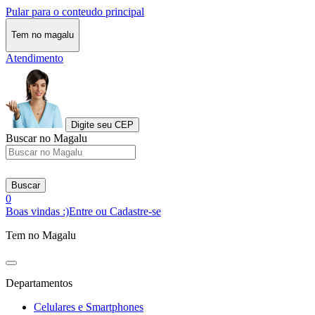
Pular para o conteudo principal
Tem no magalu
Atendimento
Digite seu CEP
Buscar no Magalu
Buscar
0
Boas vindas :)
Entre ou Cadastre-se
Tem no Magalu
Departamentos
Celulares e Smartphones