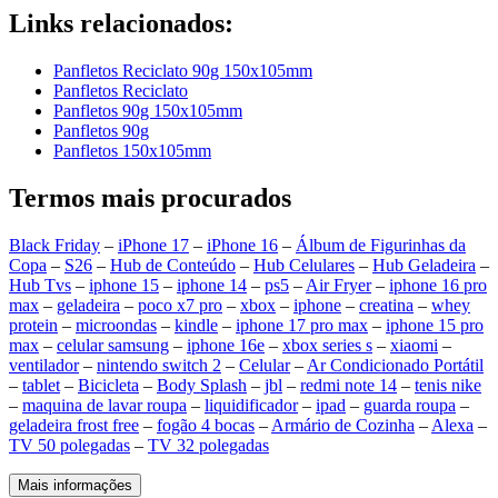
Links relacionados:
Panfletos Reciclato 90g 150x105mm
Panfletos Reciclato
Panfletos 90g 150x105mm
Panfletos 90g
Panfletos 150x105mm
Termos mais procurados
Black Friday
–
iPhone 17
–
iPhone 16
–
Álbum de Figurinhas da
Copa
–
S26
–
Hub de Conteúdo
–
Hub Celulares
–
Hub Geladeira
–
Hub Tvs
–
iphone 15
–
iphone 14
–
ps5
–
Air Fryer
–
iphone 16 pro
max
–
geladeira
–
poco x7 pro
–
xbox
–
iphone
–
creatina
–
whey
protein
–
microondas
–
kindle
–
iphone 17 pro max
–
iphone 15 pro
max
–
celular samsung
–
iphone 16e
–
xbox series s
–
xiaomi
–
ventilador
–
nintendo switch 2
–
Celular
–
Ar Condicionado Portátil
–
tablet
–
Bicicleta
–
Body Splash
–
jbl
–
redmi note 14
–
tenis nike
–
maquina de lavar roupa
–
liquidificador
–
ipad
–
guarda roupa
–
geladeira frost free
–
fogão 4 bocas
–
Armário de Cozinha
–
Alexa
–
TV 50 polegadas
–
TV 32 polegadas
Mais informações