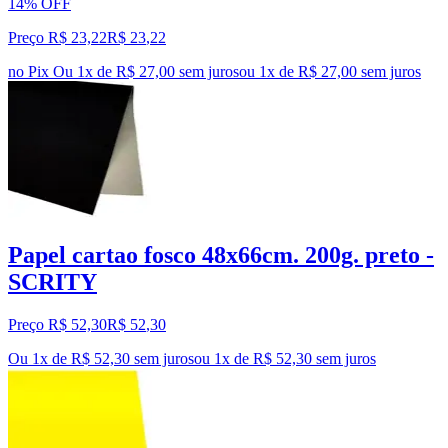
14% OFF
Preço R$ 23,22
R$
23
,
22
no Pix
Ou 1x de R$ 27,00 sem juros
ou
1
x de
R$ 27,00
sem juros
Papel cartao fosco 48x66cm. 200g. preto -
SCRITY
Preço R$ 52,30
R$
52
,
30
Ou 1x de R$ 52,30 sem juros
ou
1
x de
R$ 52,30
sem juros