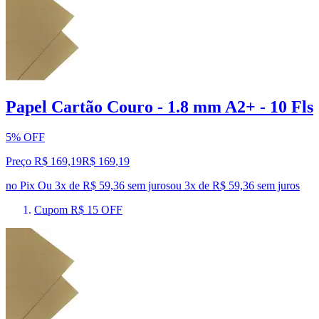
Papel Cartão Couro - 1.8 mm A2+ - 10 Fls
5% OFF
Preço R$ 169,19
R$
169
,
19
no Pix
Ou 3x de R$ 59,36 sem juros
ou
3
x de
R$ 59,36
sem juros
Cupom R$ 15 OFF