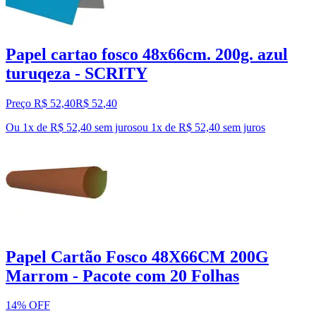
Papel cartao fosco 48x66cm. 200g. azul
turuqeza - SCRITY
Preço R$ 52,40
R$
52
,
40
Ou 1x de R$ 52,40 sem juros
ou
1
x de
R$ 52,40
sem juros
Papel Cartão Fosco 48X66CM 200G
Marrom - Pacote com 20 Folhas
14% OFF