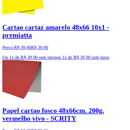
Cartao cartaz amarelo 48x66 10x1 -
premiatta
Preço R$ 39,90
R$
39
,
90
Ou 1x de R$ 39,90 sem juros
ou
1
x de
R$ 39,90
sem juros
Papel cartao fosco 48x66cm. 200g.
vermelho vivo - SCRITY