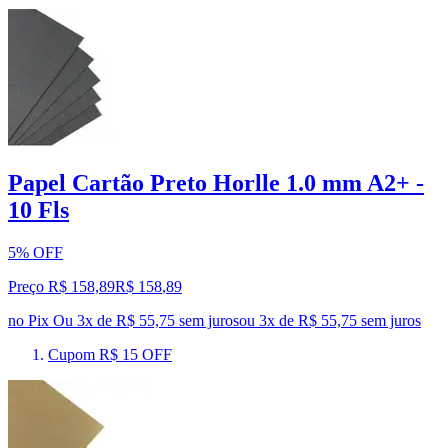
Papel Cartão Preto Horlle 1.0 mm A2+ -
10 Fls
5% OFF
Preço R$ 158,89
R$
158
,
89
no Pix
Ou 3x de R$ 55,75 sem juros
ou
3
x de
R$ 55,75
sem juros
Cupom R$ 15 OFF