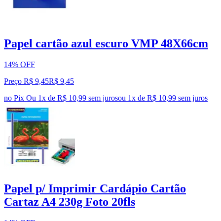
Papel cartão azul escuro VMP 48X66cm
14% OFF
Preço R$ 9,45
R$
9
,
45
no Pix
Ou 1x de R$ 10,99 sem juros
ou
1
x de
R$ 10,99
sem juros
Papel p/ Imprimir Cardápio Cartão
Cartaz A4 230g Foto 20fls