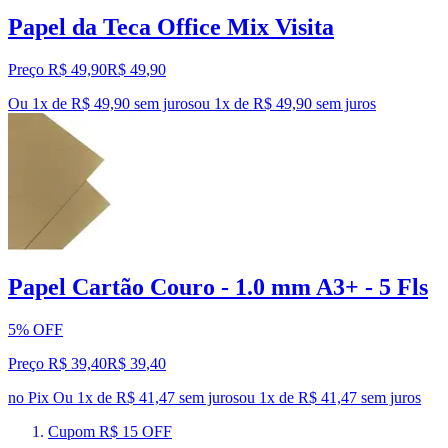
Papel da Teca Office Mix Visita
Preço R$ 49,90
R$
49
,
90
Ou 1x de R$ 49,90 sem juros
ou
1
x de
R$ 49,90
sem juros
Papel Cartão Couro - 1.0 mm A3+ - 5 Fls
5% OFF
Preço R$ 39,40
R$
39
,
40
no Pix
Ou 1x de R$ 41,47 sem juros
ou
1
x de
R$ 41,47
sem juros
Cupom R$ 15 OFF