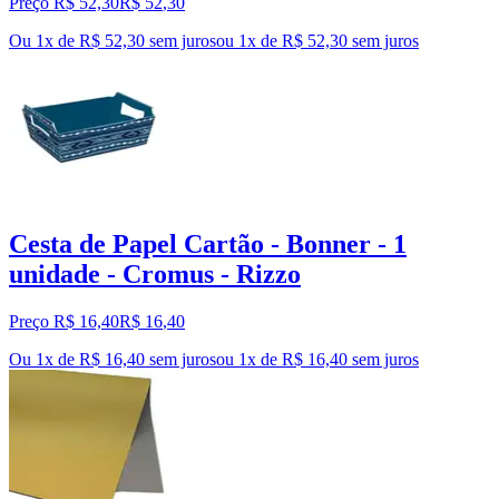
Preço R$ 52,30
R$
52
,
30
Ou 1x de R$ 52,30 sem juros
ou
1
x de
R$ 52,30
sem juros
Cesta de Papel Cartão - Bonner - 1
unidade - Cromus - Rizzo
Preço R$ 16,40
R$
16
,
40
Ou 1x de R$ 16,40 sem juros
ou
1
x de
R$ 16,40
sem juros