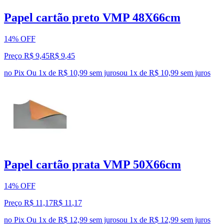
Papel cartão preto VMP 48X66cm
14% OFF
Preço R$ 9,45
R$
9
,
45
no Pix
Ou 1x de R$ 10,99 sem juros
ou
1
x de
R$ 10,99
sem juros
Papel cartão prata VMP 50X66cm
14% OFF
Preço R$ 11,17
R$
11
,
17
no Pix
Ou 1x de R$ 12,99 sem juros
ou
1
x de
R$ 12,99
sem juros