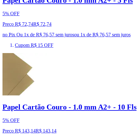
Papel Cartão Couro - 1.0 mm A2+ - 5 Fls
5% OFF
Preço R$ 72,74
R$
72
,
74
no Pix
Ou 1x de R$ 76,57 sem juros
ou
1
x de
R$ 76,57
sem juros
Cupom R$ 15 OFF
Papel Cartão Couro - 1.0 mm A2+ - 10 Fls
5% OFF
Preço R$ 143,14
R$
143
,
14