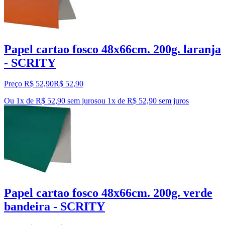
Papel cartao fosco 48x66cm. 200g. laranja
- SCRITY
Preço R$ 52,90
R$
52
,
90
Ou 1x de R$ 52,90 sem juros
ou
1
x de
R$ 52,90
sem juros
Papel cartao fosco 48x66cm. 200g. verde
bandeira - SCRITY