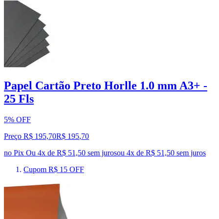
Papel Cartão Preto Horlle 1.0 mm A3+ -
25 Fls
5% OFF
Preço R$ 195,70
R$
195
,
70
no Pix
Ou 4x de R$ 51,50 sem juros
ou
4
x de
R$ 51,50
sem juros
Cupom R$ 15 OFF