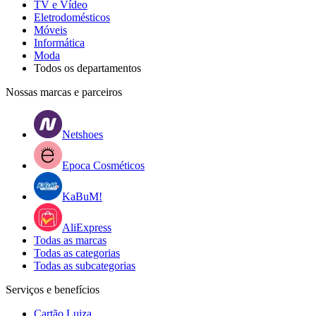
TV e Vídeo
Eletrodomésticos
Móveis
Informática
Moda
Todos os departamentos
Nossas marcas e parceiros
Netshoes
Epoca Cosméticos
KaBuM!
AliExpress
Todas as marcas
Todas as categorias
Todas as subcategorias
Serviços e benefícios
Cartão Luiza