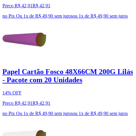
Preço R$ 42,91
R$
42
,
91
no Pix
Ou 1x de R$ 49,90 sem juros
ou
1
x de
R$ 49,90
sem juros
Papel Cartão Fosco 48X66CM 200G Lilás
- Pacote com 20 Unidades
14% OFF
Preço R$ 42,91
R$
42
,
91
no Pix
Ou 1x de R$ 49,90 sem juros
ou
1
x de
R$ 49,90
sem juros