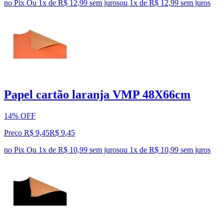
no Pix
Ou 1x de R$ 12,99 sem juros
ou
1
x de
R$ 12,99
sem juros
Papel cartão laranja VMP 48X66cm
14% OFF
Preço R$ 9,45
R$
9
,
45
no Pix
Ou 1x de R$ 10,99 sem juros
ou
1
x de
R$ 10,99
sem juros