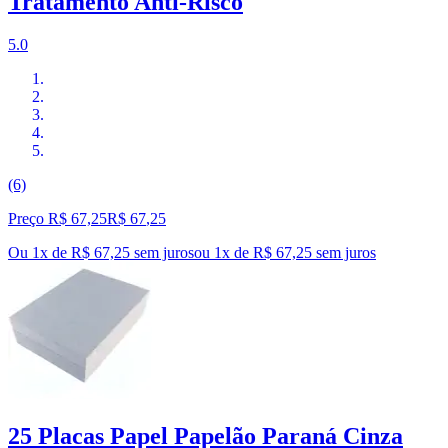
Tratamento Anti-Risco
5.0
(6)
Preço R$ 67,25
R$
67
,
25
Ou 1x de R$ 67,25 sem juros
ou
1
x de
R$ 67,25
sem juros
25 Placas Papel Papelão Paraná Cinza