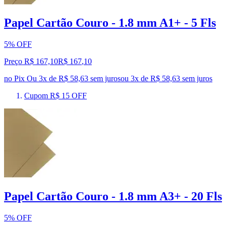
Papel Cartão Couro - 1.8 mm A1+ - 5 Fls
5% OFF
Preço R$ 167,10
R$
167
,
10
no Pix
Ou 3x de R$ 58,63 sem juros
ou
3
x de
R$ 58,63
sem juros
Cupom R$ 15 OFF
Papel Cartão Couro - 1.8 mm A3+ - 20 Fls
5% OFF