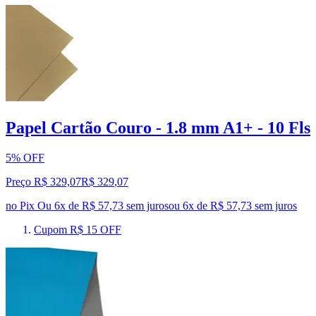
Papel Cartão Couro - 1.8 mm A1+ - 10 Fls
5% OFF
Preço R$ 329,07
R$
329
,
07
no Pix
Ou 6x de R$ 57,73 sem juros
ou
6
x de
R$ 57,73
sem juros
Cupom R$ 15 OFF