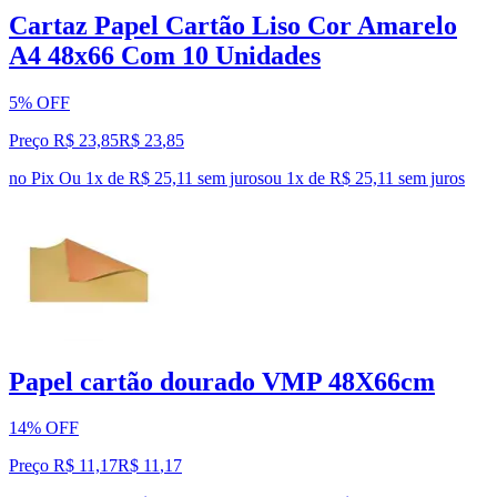
Cartaz Papel Cartão Liso Cor Amarelo
A4 48x66 Com 10 Unidades
5% OFF
Preço R$ 23,85
R$
23
,
85
no Pix
Ou 1x de R$ 25,11 sem juros
ou
1
x de
R$ 25,11
sem juros
Papel cartão dourado VMP 48X66cm
14% OFF
Preço R$ 11,17
R$
11
,
17