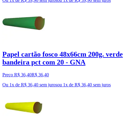
Ou 1x de R$ 39,90 sem juros
ou
1
x de
R$ 39,90
sem juros
Papel cartão fosco 48x66cm 200g. verde
bandeira pct com 20 - GNA
Preço R$ 36,40
R$
36
,
40
Ou 1x de R$ 36,40 sem juros
ou
1
x de
R$ 36,40
sem juros