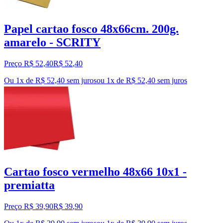
Papel cartao fosco 48x66cm. 200g.
amarelo - SCRITY
Preço R$ 52,40
R$
52
,
40
Ou 1x de R$ 52,40 sem juros
ou
1
x de
R$ 52,40
sem juros
Cartao fosco vermelho 48x66 10x1 -
premiatta
Preço R$ 39,90
R$
39
,
90