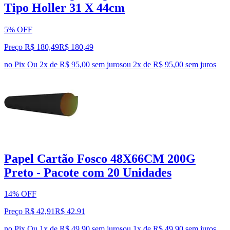
Tipo Holler 31 X 44cm
5% OFF
Preço R$ 180,49
R$
180
,
49
no Pix
Ou 2x de R$ 95,00 sem juros
ou
2
x de
R$ 95,00
sem juros
Papel Cartão Fosco 48X66CM 200G
Preto - Pacote com 20 Unidades
14% OFF
Preço R$ 42,91
R$
42
,
91
no Pix
Ou 1x de R$ 49,90 sem juros
ou
1
x de
R$ 49,90
sem juros