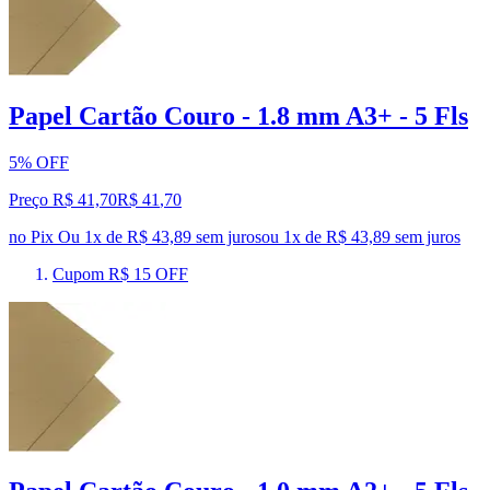
Papel Cartão Couro - 1.8 mm A3+ - 5 Fls
5% OFF
Preço R$ 41,70
R$
41
,
70
no Pix
Ou 1x de R$ 43,89 sem juros
ou
1
x de
R$ 43,89
sem juros
Cupom R$ 15 OFF