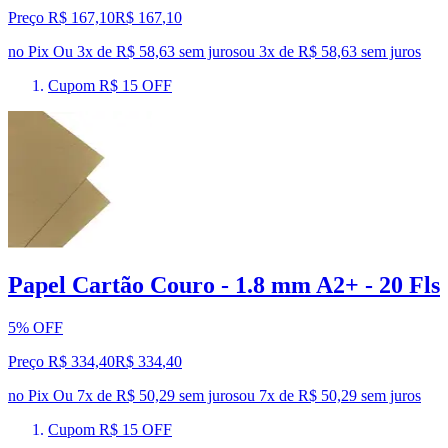
Preço R$ 167,10
R$
167
,
10
no Pix
Ou 3x de R$ 58,63 sem juros
ou
3
x de
R$ 58,63
sem juros
Cupom R$ 15 OFF
Papel Cartão Couro - 1.8 mm A2+ - 20 Fls
5% OFF
Preço R$ 334,40
R$
334
,
40
no Pix
Ou 7x de R$ 50,29 sem juros
ou
7
x de
R$ 50,29
sem juros
Cupom R$ 15 OFF