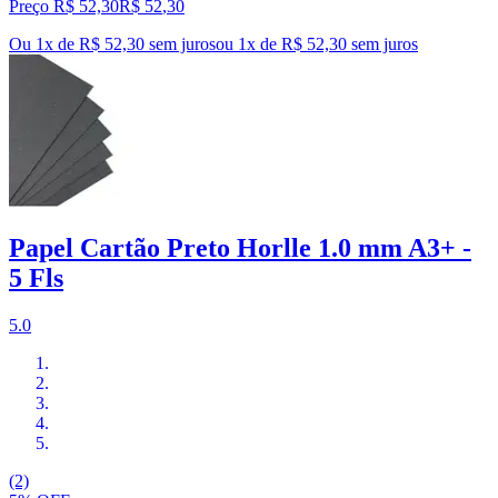
Preço R$ 52,30
R$
52
,
30
Ou 1x de R$ 52,30 sem juros
ou
1
x de
R$ 52,30
sem juros
Papel Cartão Preto Horlle 1.0 mm A3+ -
5 Fls
5.0
(2)