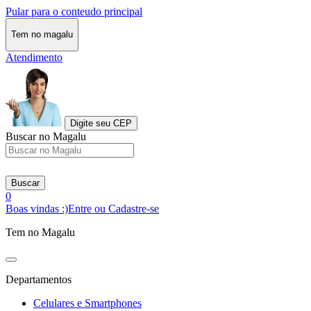
Pular para o conteudo principal
Tem no magalu
Atendimento
Digite seu CEP
Buscar no Magalu
Buscar
0
Boas vindas :)
Entre ou Cadastre-se
Tem no Magalu
Departamentos
Celulares e Smartphones