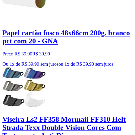
Papel cartão fosco 48x66cm 200g. branco
pct com 20 - GNA
Preço R$ 39,90
R$
39
,
90
Ou 1x de R$ 39,90 sem juros
ou
1
x de
R$ 39,90
sem juros
Viseira Ls2 FF358 Mormaii FF310 Helt
Strada Texx Double Vision Cores Com