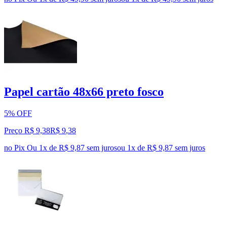
Papel cartão 48x66 preto fosco
5% OFF
Preço R$ 9,38
R$
9
,
38
no Pix
Ou 1x de R$ 9,87 sem juros
ou
1
x de
R$ 9,87
sem juros