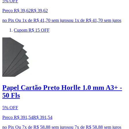
5% OFF
Preço R$ 39,62
R$
39
,
62
no Pix
Ou 1x de R$ 41,70 sem juros
ou
1
x de
R$ 41,70
sem juros
Cupom R$ 15 OFF
Papel Cartão Preto Horlle 1.0 mm A3+ -
50 Fls
5% OFF
Preço R$ 391,54
R$
391
,
54
no Pix
Ou 7x de R$ 58,88 sem juros
ou
7
x de
R$ 58,88
sem juros