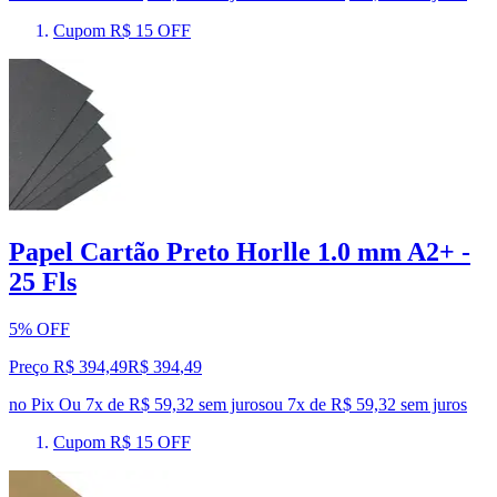
Cupom R$ 15 OFF
Papel Cartão Preto Horlle 1.0 mm A2+ -
25 Fls
5% OFF
Preço R$ 394,49
R$
394
,
49
no Pix
Ou 7x de R$ 59,32 sem juros
ou
7
x de
R$ 59,32
sem juros
Cupom R$ 15 OFF