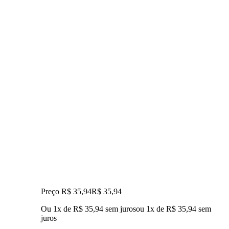
Preço R$ 35,94
R$
35
,
94
Ou 1x de R$ 35,94 sem juros
ou
1
x de
R$ 35,94
sem
juros