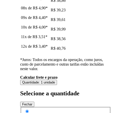
R$ 38,86
08x de
R$ 4,90
*
R$ 39,23
09x de
R$ 4,40
*
R$ 39,61
10x de
R$ 4,00
*
R$ 39,99
11x de
R$ 3,51
*
R$ 38,56
12x de
R$ 3,40
*
R$ 40,76
*Juros: Todos os encargos da operação, como juros,
custo de parcelamento e outras tarifas estão incluídas
neste valor.
Calcular frete e prazo
Quantidade:
1 unidade
Selecione a quantidade
Fechar