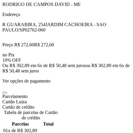
RODRIGO DE CAMPOS DAVID - ME
Endereço
R GUARABIRA, 254
JARDIM CACHOEIRA - SAO
PAULO/SP
02762-060
Preço R$ 272,60
R$
272
,
60
no Pix
10% OFF
Ou R$ 302,89 em 6x de R$ 50,48 sem juros
ou
R$ 302,89
em
6
x de
R$ 50,48
sem juros
Ver opções de pagamento
Parcelamento
Cartão Luiza
Cartão de crédito
Tabela de parcelas de Cartão
de crédito
Parcelas
Total
01x de
R$ 302,89