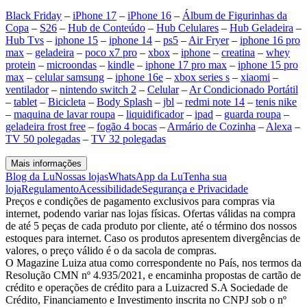
Black Friday
–
iPhone 17
–
iPhone 16
–
Álbum de Figurinhas da
Copa
–
S26
–
Hub de Conteúdo
–
Hub Celulares
–
Hub Geladeira
–
Hub Tvs
–
iphone 15
–
iphone 14
–
ps5
–
Air Fryer
–
iphone 16 pro
max
–
geladeira
–
poco x7 pro
–
xbox
–
iphone
–
creatina
–
whey
protein
–
microondas
–
kindle
–
iphone 17 pro max
–
iphone 15 pro
max
–
celular samsung
–
iphone 16e
–
xbox series s
–
xiaomi
–
ventilador
–
nintendo switch 2
–
Celular
–
Ar Condicionado Portátil
–
tablet
–
Bicicleta
–
Body Splash
–
jbl
–
redmi note 14
–
tenis nike
–
maquina de lavar roupa
–
liquidificador
–
ipad
–
guarda roupa
–
geladeira frost free
–
fogão 4 bocas
–
Armário de Cozinha
–
Alexa
–
TV 50 polegadas
–
TV 32 polegadas
Mais informações
Blog da Lu
Nossas lojas
WhatsApp da Lu
Tenha sua
loja
Regulamento
Acessibilidade
Segurança e Privacidade
Preços e condições de pagamento exclusivos para compras via
internet, podendo variar nas lojas físicas. Ofertas válidas na compra
de até 5 peças de cada produto por cliente, até o término dos nossos
estoques para internet. Caso os produtos apresentem divergências de
valores, o preço válido é o da sacola de compras.
O Magazine Luiza atua como correspondente no País, nos termos da
Resolução CMN nº 4.935/2021, e encaminha propostas de cartão de
crédito e operações de crédito para a Luizacred S.A Sociedade de
Crédito, Financiamento e Investimento inscrita no CNPJ sob o nº