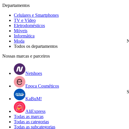
Departamentos
Celulares e Smartphones
TV e Vídeo
Eletrodomésticos
Móveis
Informática
Moda
N
Todos os departamentos
Nossas marcas e parceiros
Netshoes
Epoca Cosméticos
S
KaBuM!
AliExpress
Todas as marcas
Todas as categorias
Todas as subcategorias