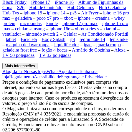
Black Friday
–
iPhone 17
–
iPhone 16
–
Álbum de Figurinhas da
Copa
–
S26
–
Hub de Conteúdo
–
Hub Celulares
–
Hub Geladeira
–
Hub Tvs
–
iphone 15
–
iphone 14
–
ps5
–
Air Fryer
–
iphone 16 pro
max
–
geladeira
–
poco x7 pro
–
xbox
–
iphone
–
creatina
–
whey
protein
–
microondas
–
kindle
–
iphone 17 pro max
–
iphone 15 pro
max
–
celular samsung
–
iphone 16e
–
xbox series s
–
xiaomi
–
ventilador
–
nintendo switch 2
–
Celular
–
Ar Condicionado Portátil
–
tablet
–
Bicicleta
–
Body Splash
–
jbl
–
redmi note 14
–
tenis nike
–
maquina de lavar roupa
–
liquidificador
–
ipad
–
guarda roupa
–
geladeira frost free
–
fogão 4 bocas
–
Armário de Cozinha
–
Alexa
–
TV 50 polegadas
–
TV 32 polegadas
Mais informações
Blog da Lu
Nossas lojas
WhatsApp da Lu
Tenha sua
loja
Regulamento
Acessibilidade
Segurança e Privacidade
Preços e condições de pagamento exclusivos para compras via
internet, podendo variar nas lojas físicas. Ofertas válidas na compra
de até 5 peças de cada produto por cliente, até o término dos nossos
estoques para internet. Caso os produtos apresentem divergências de
valores, o preço válido é o da sacola de compras.
O Magazine Luiza atua como correspondente no País, nos termos da
Resolução CMN nº 4.935/2021, e encaminha propostas de cartão de
crédito e operações de crédito para a Luizacred S.A Sociedade de
Crédito, Financiamento e Investimento inscrita no CNPJ sob o nº
02.206.577/0001-80.