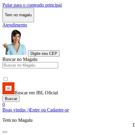
Pular para o conteudo principal
Tem no magalu
Atendimento
Digite seu CEP
Buscar no Magalu
Buscar em JBL Oficial
Buscar
0
Boas vindas :)
Entre ou Cadastre-se
Tem no Magalu
D