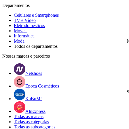
Departamentos
Celulares e Smartphones
TV e Vídeo
Eletrodomésticos
Móveis
Informática
Moda
N
Todos os departamentos
Nossas marcas e parceiros
Netshoes
Epoca Cosméticos
S
KaBuM!
AliExpress
Todas as marcas
Todas as categorias
Todas as subcategorias