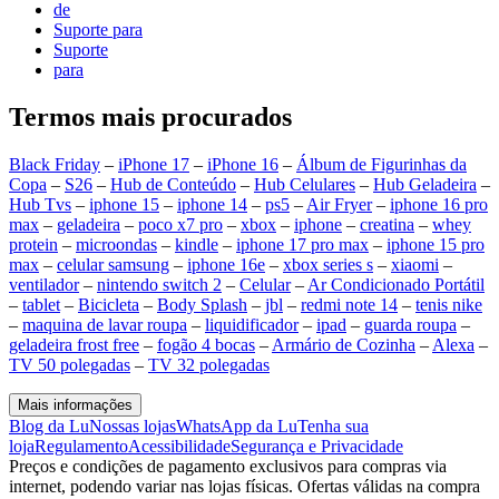
de
Suporte para
Suporte
para
Termos mais procurados
Black Friday
–
iPhone 17
–
iPhone 16
–
Álbum de Figurinhas da
Copa
–
S26
–
Hub de Conteúdo
–
Hub Celulares
–
Hub Geladeira
–
Hub Tvs
–
iphone 15
–
iphone 14
–
ps5
–
Air Fryer
–
iphone 16 pro
max
–
geladeira
–
poco x7 pro
–
xbox
–
iphone
–
creatina
–
whey
protein
–
microondas
–
kindle
–
iphone 17 pro max
–
iphone 15 pro
max
–
celular samsung
–
iphone 16e
–
xbox series s
–
xiaomi
–
ventilador
–
nintendo switch 2
–
Celular
–
Ar Condicionado Portátil
–
tablet
–
Bicicleta
–
Body Splash
–
jbl
–
redmi note 14
–
tenis nike
–
maquina de lavar roupa
–
liquidificador
–
ipad
–
guarda roupa
–
geladeira frost free
–
fogão 4 bocas
–
Armário de Cozinha
–
Alexa
–
TV 50 polegadas
–
TV 32 polegadas
Mais informações
Blog da Lu
Nossas lojas
WhatsApp da Lu
Tenha sua
loja
Regulamento
Acessibilidade
Segurança e Privacidade
Preços e condições de pagamento exclusivos para compras via
internet, podendo variar nas lojas físicas. Ofertas válidas na compra