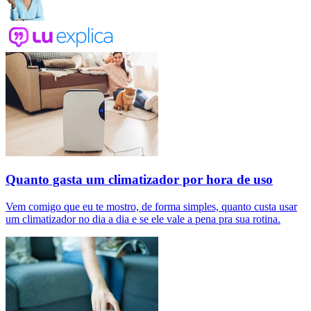
Quanto gasta um climatizador por hora de uso
Vem comigo que eu te mostro, de forma simples, quanto custa usar
um climatizador no dia a dia e se ele vale a pena pra sua rotina.