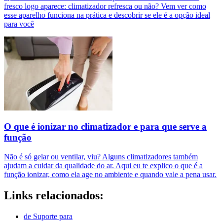
fresco logo aparece: climatizador refresca ou não? Vem ver como
esse aparelho funciona na prática e descobrir se ele é a opção ideal
para você
O que é ionizar no climatizador e para que serve a
função
Não é só gelar ou ventilar, viu? Alguns climatizadores também
ajudam a cuidar da qualidade do ar. Aqui eu te explico o que é a
função ionizar, como ela age no ambiente e quando vale a pena usar.
Links relacionados:
de Suporte para