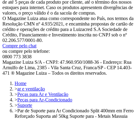
de até 5 peças de cada produto por cliente, até o término dos nossos
estoques para internet. Caso os produtos apresentem divergências de
valores, o preço válido é o da sacola de compras.
O Magazine Luiza atua como correspondente no País, nos termos da
Resolução CMN nº 4.935/2021, e encaminha propostas de cartão de
crédito e operações de crédito para a Luizacred S.A Sociedade de
Crédito, Financiamento e Investimento inscrita no CNPJ sob o nº
02.206.577/0001-80.
Compre pelo chat
ou compre pelo telefone:
0800 773 3838
Magazine Luiza S/A - CNPJ: 47.960.950/1088-36 - Endereço: Rua
Arnulfo de Lima, 2385 - Vila Santa Cruz, Franca/SP - CEP 14.403-
471 ® Magazine Luiza – Todos os direitos reservados.
Home
>
ar e ventilação
>
Peças para Ar e Ventilação
>
Peças para Ar-Condicionado
>
Suporte
>
Par de Suporte para Ar Condicionado Split 400mm em Ferro
Reforçado Suporta até 50kg Suporte para - Metais Massuia