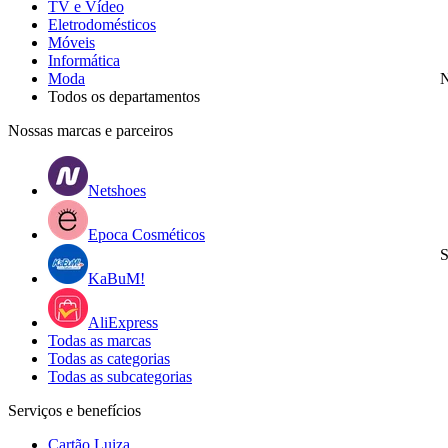
TV e Vídeo
Eletrodomésticos
Móveis
Informática
Moda
N
Todos os departamentos
Nossas marcas e parceiros
Netshoes
Epoca Cosméticos
S
KaBuM!
AliExpress
Todas as marcas
Todas as categorias
Todas as subcategorias
Serviços e benefícios
Cartão Luiza