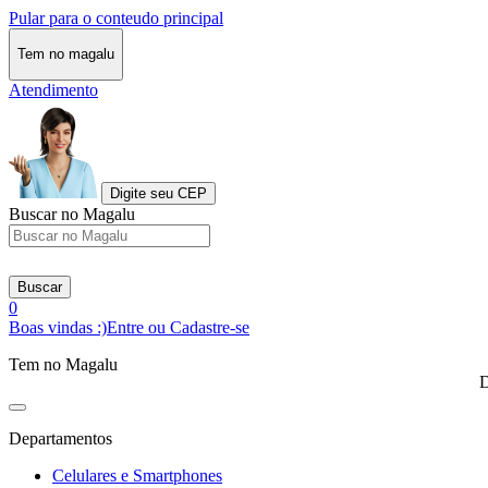
Pular para o conteudo principal
Tem no magalu
Atendimento
Digite seu CEP
Buscar no Magalu
Buscar
0
Boas vindas :)
Entre ou Cadastre-se
Tem no Magalu
D
Departamentos
Celulares e Smartphones