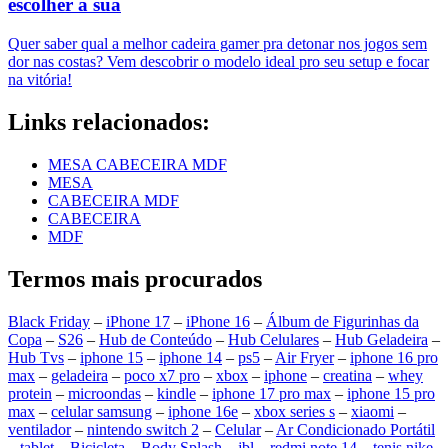
escolher a sua
Quer saber qual a melhor cadeira gamer pra detonar nos jogos sem
dor nas costas? Vem descobrir o modelo ideal pro seu setup e focar
na vitória!
Links relacionados:
MESA CABECEIRA MDF
MESA
CABECEIRA MDF
CABECEIRA
MDF
Termos mais procurados
Black Friday
–
iPhone 17
–
iPhone 16
–
Álbum de Figurinhas da
Copa
–
S26
–
Hub de Conteúdo
–
Hub Celulares
–
Hub Geladeira
–
Hub Tvs
–
iphone 15
–
iphone 14
–
ps5
–
Air Fryer
–
iphone 16 pro
max
–
geladeira
–
poco x7 pro
–
xbox
–
iphone
–
creatina
–
whey
protein
–
microondas
–
kindle
–
iphone 17 pro max
–
iphone 15 pro
max
–
celular samsung
–
iphone 16e
–
xbox series s
–
xiaomi
–
ventilador
–
nintendo switch 2
–
Celular
–
Ar Condicionado Portátil
–
tablet
–
Bicicleta
–
Body Splash
–
jbl
–
redmi note 14
–
tenis nike