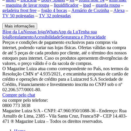
–
maquina de lavar roupa
–
liquidificador
–
ipad
–
guarda roupa
–
geladeira frost free
–
fogão 4 bocas
–
Armário de Cozinha
–
Alexa
–
TV 50 polegadas
–
TV 32 polegadas
Mais informações
Blog da Lu
Nossas lojas
WhatsApp da Lu
Tenha sua
loja
Regulamento
Acessibilidade
Segurança e Privacidade
Preços e condições de pagamento exclusivos para compras via
internet, podendo variar nas lojas físicas. Ofertas válidas na compra
de até 5 peças de cada produto por cliente, até o término dos nossos
estoques para internet. Caso os produtos apresentem divergências de
valores, o preço válido é o da sacola de compras.
O Magazine Luiza atua como correspondente no País, nos termos da
Resolução CMN nº 4.935/2021, e encaminha propostas de cartão de
crédito e operações de crédito para a Luizacred S.A Sociedade de
Crédito, Financiamento e Investimento inscrita no CNPJ sob o nº
02.206.577/0001-80.
Compre pelo chat
ou compre pelo telefone:
0800 773 3838
Magazine Luiza S/A - CNPJ: 47.960.950/1088-36 - Endereço: Rua
Arnulfo de Lima, 2385 - Vila Santa Cruz, Franca/SP - CEP 14.403-
471 ® Magazine Luiza – Todos os direitos reservados.