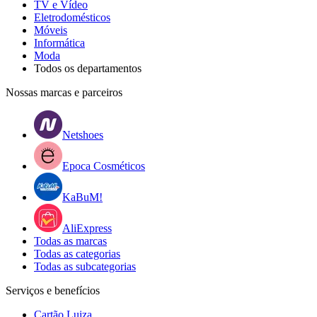
TV e Vídeo
Eletrodomésticos
Móveis
Informática
Moda
Todos os departamentos
Nossas marcas e parceiros
Netshoes
Epoca Cosméticos
KaBuM!
AliExpress
Todas as marcas
Todas as categorias
Todas as subcategorias
Serviços e benefícios
Cartão Luiza