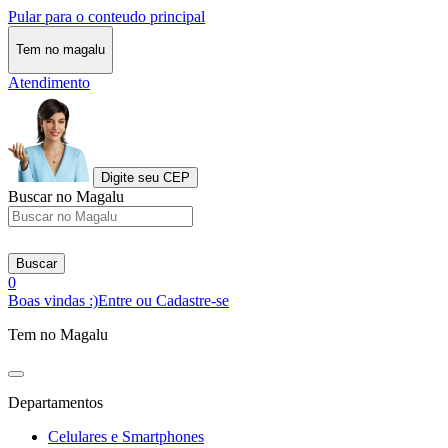
Pular para o conteudo principal
Tem no magalu
Atendimento
Digite seu CEP
Buscar no Magalu
Buscar
0
Boas vindas :)
Entre ou Cadastre-se
Tem no Magalu
Departamentos
Celulares e Smartphones