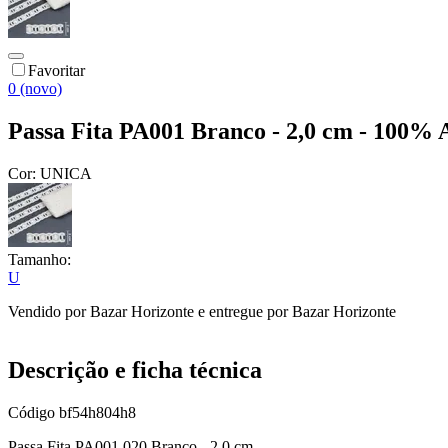
Favoritar
0 (novo)
Passa Fita PA001 Branco - 2,0 cm - 100% 
Cor:
UNICA
Tamanho:
U
Vendido por
Bazar Horizonte
e entregue por
Bazar Horizonte
Descrição e ficha técnica
Código
bf54h804h8
Passa Fita PA001 020 Branco - 2,0 cm