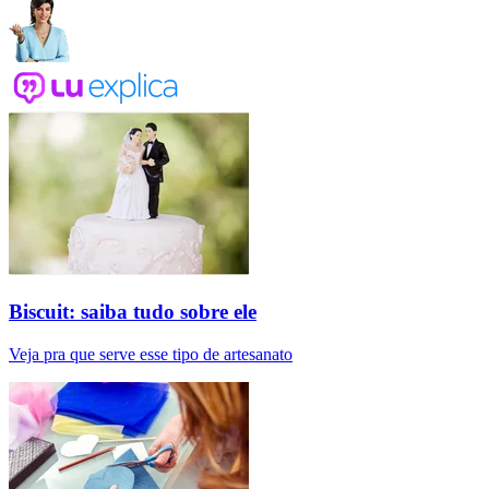
Biscuit: saiba tudo sobre ele
Veja pra que serve esse tipo de artesanato