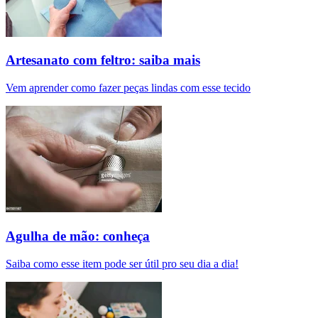
Artesanato com feltro: saiba mais
Vem aprender como fazer peças lindas com esse tecido
Agulha de mão: conheça
Saiba como esse item pode ser útil pro seu dia a dia!