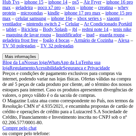
Hub Tvs
–
iphone 15
–
iphone 14
–
ps5
–
Air Fryer
–
iphone 16 pro
max
–
geladeira
–
poco x7 pro
–
xbox
–
iphone
–
creatina
–
whey
protein
–
microondas
–
kindle
–
iphone 17 pro max
–
iphone 15 pro
max
–
celular samsung
–
iphone 16e
–
xbox series s
–
xiaomi
–
ventilador
–
nintendo switch 2
–
Celular
–
Ar Condicionado Portátil
–
tablet
–
Bicicleta
–
Body Splash
–
jbl
–
redmi note 14
–
tenis nike
–
maquina de lavar roupa
–
liquidificador
–
ipad
–
guarda roupa
–
geladeira frost free
–
fogão 4 bocas
–
Armário de Cozinha
–
Alexa
–
TV 50 polegadas
–
TV 32 polegadas
Mais informações
Blog da Lu
Nossas lojas
WhatsApp da Lu
Tenha sua
loja
Regulamento
Acessibilidade
Segurança e Privacidade
Preços e condições de pagamento exclusivos para compras via
internet, podendo variar nas lojas físicas. Ofertas válidas na compra
de até 5 peças de cada produto por cliente, até o término dos nossos
estoques para internet. Caso os produtos apresentem divergências de
valores, o preço válido é o da sacola de compras.
O Magazine Luiza atua como correspondente no País, nos termos da
Resolução CMN nº 4.935/2021, e encaminha propostas de cartão de
crédito e operações de crédito para a Luizacred S.A Sociedade de
Crédito, Financiamento e Investimento inscrita no CNPJ sob o nº
02.206.577/0001-80.
Compre pelo chat
ou compre pelo telefone: