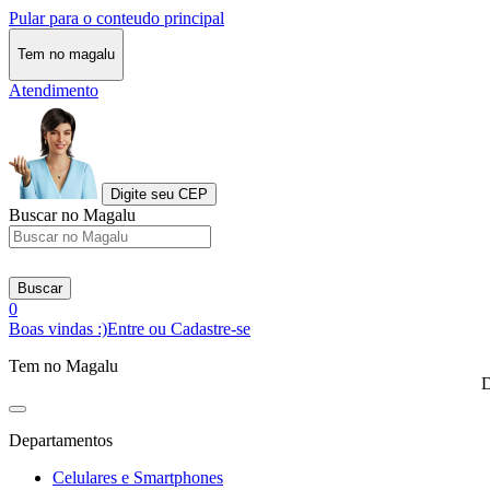
Pular para o conteudo principal
Tem no magalu
Atendimento
Digite seu CEP
Buscar no Magalu
Buscar
0
Boas vindas :)
Entre ou Cadastre-se
Tem no Magalu
D
Departamentos
Celulares e Smartphones