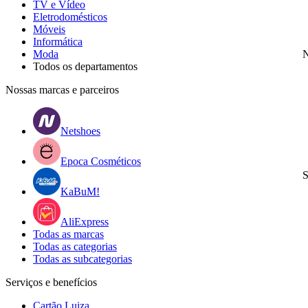
TV e Vídeo
Eletrodomésticos
Móveis
Informática
Moda
N
Todos os departamentos
Nossas marcas e parceiros
Netshoes
Epoca Cosméticos
S
KaBuM!
AliExpress
Todas as marcas
Todas as categorias
Todas as subcategorias
Serviços e benefícios
Cartão Luiza