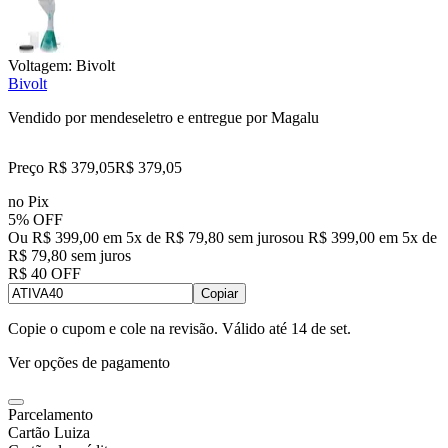
Voltagem:
Bivolt
Bivolt
Vendido por
mendeseletro
e entregue por
Magalu
Preço R$ 379,05
R$
379
,
05
no Pix
5% OFF
Ou R$ 399,00 em 5x de R$ 79,80 sem juros
ou
R$ 399,00
em
5
x de
R$ 79,80
sem juros
R$ 40 OFF
Copiar
Copie o cupom e cole na revisão. Válido até
14 de set
.
Ver opções de pagamento
Parcelamento
Cartão Luiza