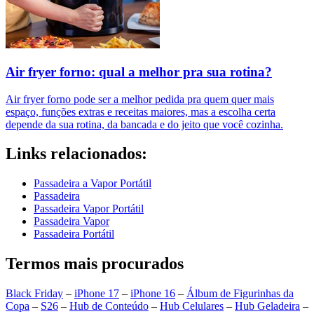
Air fryer forno: qual a melhor pra sua rotina?
Air fryer forno pode ser a melhor pedida pra quem quer mais
espaço, funções extras e receitas maiores, mas a escolha certa
depende da sua rotina, da bancada e do jeito que você cozinha.
Links relacionados:
Passadeira a Vapor Portátil
Passadeira
Passadeira Vapor Portátil
Passadeira Vapor
Passadeira Portátil
Termos mais procurados
Black Friday
–
iPhone 17
–
iPhone 16
–
Álbum de Figurinhas da
Copa
–
S26
–
Hub de Conteúdo
–
Hub Celulares
–
Hub Geladeira
–