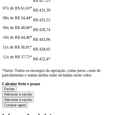
R$ 427,25
07x de
R$ 61,63
*
R$ 431,39
08x de
R$ 54,44
*
R$ 435,55
09x de
R$ 48,86
*
R$ 439,74
10x de
R$ 44,40
*
R$ 443,96
11x de
R$ 38,91
*
R$ 428,05
12x de
R$ 37,71
*
R$ 452,47
*Juros: Todos os encargos da operação, como juros, custo de
parcelamento e outras tarifas estão incluídas neste valor.
Calcular frete e prazo
Fechar
Adicionar à sacola
Adicionar à sacola
Comprar agora