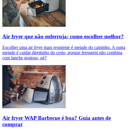
Air fryer que não enferruja: como escolher melhor?
Escolher uma air fryer mais resistente é metade do caminho. A outra
metade é cuidar direitinho do cesto, porque ferrugem não combina
com lanche gostoso, né?
Air fryer WAP Barbecue é boa? Guia antes de
comprar