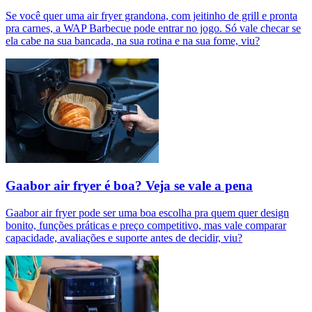
Se você quer uma air fryer grandona, com jeitinho de grill e pronta
pra carnes, a WAP Barbecue pode entrar no jogo. Só vale checar se
ela cabe na sua bancada, na sua rotina e na sua fome, viu?
Gaabor air fryer é boa? Veja se vale a pena
Gaabor air fryer pode ser uma boa escolha pra quem quer design
bonito, funções práticas e preço competitivo, mas vale comparar
capacidade, avaliações e suporte antes de decidir, viu?