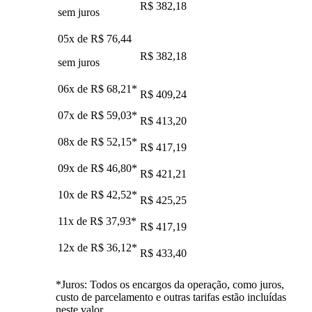
R$ 382,18
sem juros
05x de
R$ 76,44
R$ 382,18
sem juros
06x de
R$ 68,21
*
R$ 409,24
07x de
R$ 59,03
*
R$ 413,20
08x de
R$ 52,15
*
R$ 417,19
09x de
R$ 46,80
*
R$ 421,21
10x de
R$ 42,52
*
R$ 425,25
11x de
R$ 37,93
*
R$ 417,19
12x de
R$ 36,12
*
R$ 433,40
*Juros: Todos os encargos da operação, como juros,
custo de parcelamento e outras tarifas estão incluídas
neste valor.