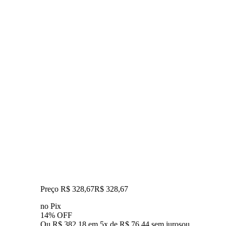
Preço R$ 328,67
R$
328
,
67
no Pix
14% OFF
Ou R$ 382,18 em 5x de R$ 76,44 sem juros
ou