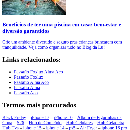
Benefícios de ter uma piscina em casa: bem-estar e
diversão garantidos
Crie um ambiente divertido e seguro pras crianças brincarem com
tranquilidade. Veja como organizar tudo no Blog da Lu!
Links relacionados:
Passafio Foxlux Alma Aco
Passafio Foxlux
Passafio Alma Aco
Passafio Alma
Passafio Aco
Termos mais procurados
Black Friday
–
iPhone 17
–
iPhone 16
–
Álbum de Figurinhas da
Copa
–
S26
–
Hub de Conteúdo
–
Hub Celulares
–
Hub Geladeira
–
Hub Tvs
–
iphone 15
–
iphone 14
–
ps5
–
Air Fryer
–
iphone 16 pro