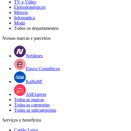
TV e Vídeo
Eletrodomésticos
Móveis
Informática
Moda
Todos os departamentos
Nossas marcas e parceiros
Netshoes
Epoca Cosméticos
KaBuM!
AliExpress
Todas as marcas
Todas as categorias
Todas as subcategorias
Serviços e benefícios
Cartão Luiza