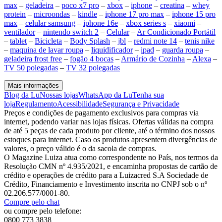
max
–
geladeira
–
poco x7 pro
–
xbox
–
iphone
–
creatina
–
whey
protein
–
microondas
–
kindle
–
iphone 17 pro max
–
iphone 15 pro
max
–
celular samsung
–
iphone 16e
–
xbox series s
–
xiaomi
–
ventilador
–
nintendo switch 2
–
Celular
–
Ar Condicionado Portátil
–
tablet
–
Bicicleta
–
Body Splash
–
jbl
–
redmi note 14
–
tenis nike
–
maquina de lavar roupa
–
liquidificador
–
ipad
–
guarda roupa
–
geladeira frost free
–
fogão 4 bocas
–
Armário de Cozinha
–
Alexa
–
TV 50 polegadas
–
TV 32 polegadas
Mais informações
Blog da Lu
Nossas lojas
WhatsApp da Lu
Tenha sua
loja
Regulamento
Acessibilidade
Segurança e Privacidade
Preços e condições de pagamento exclusivos para compras via
internet, podendo variar nas lojas físicas. Ofertas válidas na compra
de até 5 peças de cada produto por cliente, até o término dos nossos
estoques para internet. Caso os produtos apresentem divergências de
valores, o preço válido é o da sacola de compras.
O Magazine Luiza atua como correspondente no País, nos termos da
Resolução CMN nº 4.935/2021, e encaminha propostas de cartão de
crédito e operações de crédito para a Luizacred S.A Sociedade de
Crédito, Financiamento e Investimento inscrita no CNPJ sob o nº
02.206.577/0001-80.
Compre pelo chat
ou compre pelo telefone:
0800 773 3838