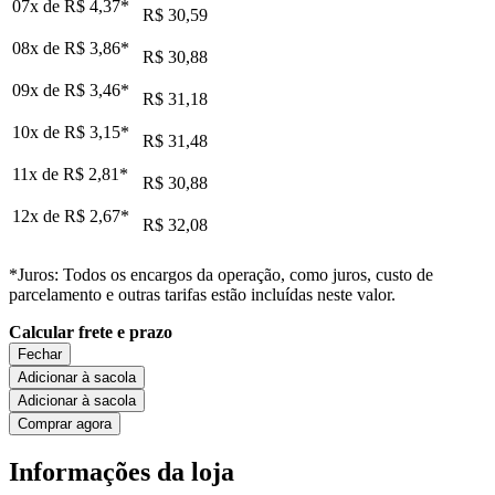
07x de
R$ 4,37
*
R$ 30,59
08x de
R$ 3,86
*
R$ 30,88
09x de
R$ 3,46
*
R$ 31,18
10x de
R$ 3,15
*
R$ 31,48
11x de
R$ 2,81
*
R$ 30,88
12x de
R$ 2,67
*
R$ 32,08
*Juros: Todos os encargos da operação, como juros, custo de
parcelamento e outras tarifas estão incluídas neste valor.
Calcular frete e prazo
Fechar
Adicionar à sacola
Adicionar à sacola
Comprar agora
Informações da loja