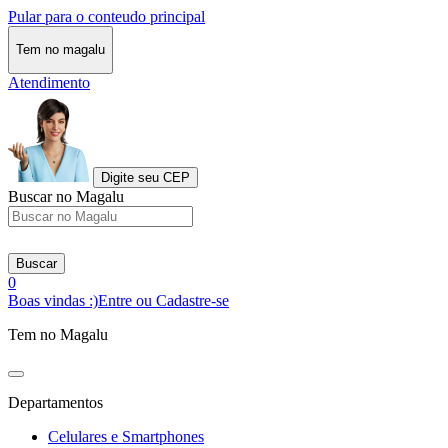
Pular para o conteudo principal
Tem no magalu
Atendimento
Digite seu CEP
Buscar no Magalu
Buscar
0
Boas vindas :)
Entre ou Cadastre-se
Tem no Magalu
Departamentos
Celulares e Smartphones