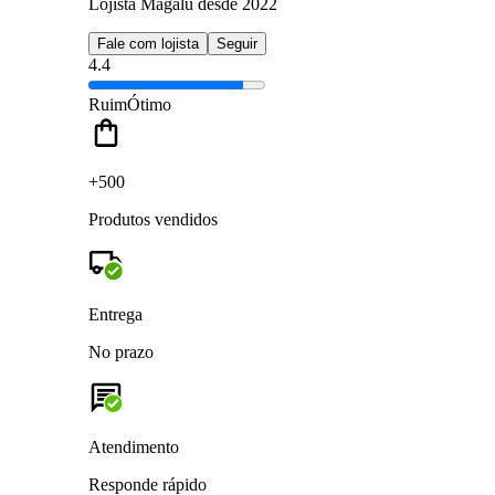
Lojista Magalu desde 2022
Fale com lojista
Seguir
4.4
Ruim
Ótimo
+500
Produtos vendidos
Entrega
No prazo
Atendimento
Responde rápido