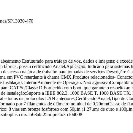
inas/SP
13030-470
eamento Estruturado para tráfego de voz, dados e imagens; e excede 
fábrica, possui certificado Anatel.Aplicação: Indicado para sistemas h
o de acesso na área de trabalho para tomadas de serviços.Descrição: C
xterna em PVC retardante à chama CMX.Produtos relacionados- Conect
 Instalação: InternoAmbiente de Operação: Não agressivoCompatibili
 para CAT.5e/Classe D;Fornecido com boot, que garante o respeito ao r
esso de instalação;Suporte a IEEE 802.3, 1000 BASE T, 1000 BASE TX
e todos os protocolos LAN anteriores;Certificado Anatel;Tipo de Co
, formado por 7 filamentos de diâmetro nominal de 0,20mmClasse de fla
co: 8 vias em bronze fosforoso com 50μin (1,27μm) de ouro e 100μin
rd-sohoplus-cmx-t568ab-25m-preto/35104008