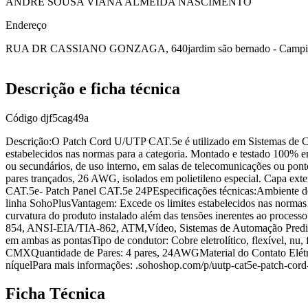
ANDRE SOUSA VIANA ALMEIDA NASCIMENTO
Endereço
RUA DR CASSIANO GONZAGA, 640
jardim são bernado - Camp
Descrição e ficha técnica
Código
djf5cag49a
Descrição:O Patch Cord U/UTP CAT.5e é utilizado em Sistemas de Cab
estabelecidos nas normas para a categoria. Montado e testado 100% em 
ou secundários, de uso interno, em salas de telecomunicações ou pont
pares trançados, 26 AWG, isolados em polietileno especial. Capa e
CAT.5e- Patch Panel CAT.5e 24PEspecificações técnicas:Ambiente de
linha SohoPlusVantagem: Excede os limites estabelecidos nas normas
curvatura do produto instalado além das tensões inerentes ao proc
854, ANSI-EIA/TIA-862, ATM,Vídeo, Sistemas de Automação Predial 
em ambas as pontasTipo de condutor: Cobre eletrolítico, flexível, nu
CMXQuantidade de Pares: 4 pares, 24AWGMaterial do Contato Elétri
níquelPara mais informações: .sohoshop.com/p/uutp-cat5e-patch-co
Ficha Técnica