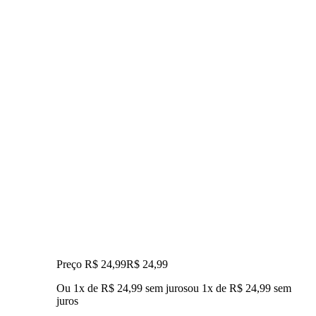
Preço R$ 24,99
R$
24
,
99
Ou 1x de R$ 24,99 sem juros
ou
1
x de
R$ 24,99
sem
juros