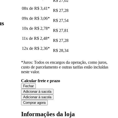
R$ 27,02
08x de
R$ 3,41
*
R$ 27,28
09x de
R$ 3,06
*
R$ 27,54
us
10x de
R$ 2,78
*
R$ 27,81
11x de
R$ 2,48
*
R$ 27,28
12x de
R$ 2,36
*
R$ 28,34
*Juros: Todos os encargos da operação, como juros,
custo de parcelamento e outras tarifas estão incluídas
neste valor.
Calcular frete e prazo
Fechar
Adicionar à sacola
Adicionar à sacola
Comprar agora
Informações da loja