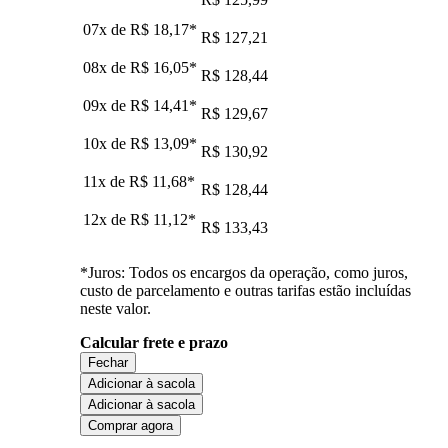
07x de
R$ 18,17
*
R$ 127,21
08x de
R$ 16,05
*
R$ 128,44
09x de
R$ 14,41
*
R$ 129,67
10x de
R$ 13,09
*
R$ 130,92
11x de
R$ 11,68
*
R$ 128,44
12x de
R$ 11,12
*
R$ 133,43
*Juros: Todos os encargos da operação, como juros,
custo de parcelamento e outras tarifas estão incluídas
neste valor.
Calcular frete e prazo
Fechar
Adicionar à sacola
Adicionar à sacola
Comprar agora