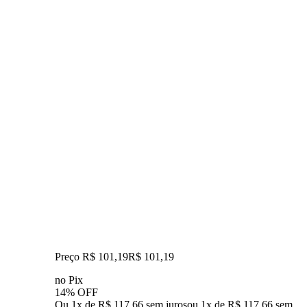
Preço R$ 101,19
R$
101
,
19
no Pix
14% OFF
Ou 1x de R$ 117,66 sem juros
ou
1
x de
R$ 117,66
sem