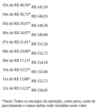
03x de
R$ 48,50
*
R$ 145,50
04x de
R$ 36,73
*
R$ 146,93
05x de
R$ 29,67
*
R$ 148,36
06x de
R$ 24,97
*
R$ 149,80
07x de
R$ 21,61
*
R$ 151,26
08x de
R$ 19,09
*
R$ 152,72
09x de
R$ 17,13
*
R$ 154,19
10x de
R$ 15,57
*
R$ 155,66
11x de
R$ 13,88
*
R$ 152,72
12x de
R$ 13,22
*
R$ 158,65
*Juros: Todos os encargos da operação, como juros, custo de
parcelamento e outras tarifas estão incluídas neste valor.