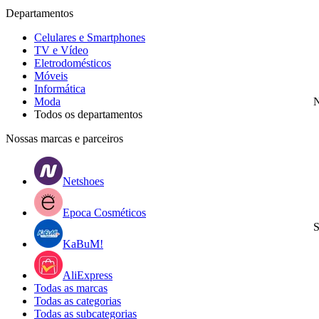
Departamentos
Celulares e Smartphones
TV e Vídeo
Eletrodomésticos
Móveis
Informática
Moda
N
Todos os departamentos
Nossas marcas e parceiros
Netshoes
Epoca Cosméticos
S
KaBuM!
AliExpress
Todas as marcas
Todas as categorias
Todas as subcategorias