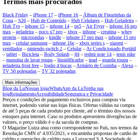
Termos mais procurados
Black Friday
–
iPhone 17
–
iPhone 16
–
Álbum de Figurinhas da
Copa
–
S26
–
Hub de Conteúdo
–
Hub Celulares
–
Hub Geladeira
–
Hub Tvs
–
iphone 15
–
iphone 14
–
ps5
–
Air Fryer
–
iphone 16 pro
max
–
geladeira
–
poco x7 pro
–
xbox
–
iphone
–
creatina
–
whey
protein
–
microondas
–
kindle
–
iphone 17 pro max
–
iphone 15 pro
max
–
celular samsung
–
iphone 16e
–
xbox series s
–
xiaomi
–
ventilador
–
nintendo switch 2
–
Celular
–
Ar Condicionado Portátil
–
tablet
–
Bicicleta
–
Body Splash
–
jbl
–
redmi note 14
–
tenis nike
–
maquina de lavar roupa
–
liquidificador
–
ipad
–
guarda roupa
–
geladeira frost free
–
fogão 4 bocas
–
Armário de Cozinha
–
Alexa
–
TV 50 polegadas
–
TV 32 polegadas
Mais informações
Blog da Lu
Nossas lojas
WhatsApp da Lu
Tenha sua
loja
Regulamento
Acessibilidade
Segurança e Privacidade
Preços e condições de pagamento exclusivos para compras via
internet, podendo variar nas lojas físicas. Ofertas válidas na compra
de até 5 peças de cada produto por cliente, até o término dos nossos
estoques para internet. Caso os produtos apresentem divergências de
valores, o preço válido é o da sacola de compras.
O Magazine Luiza atua como correspondente no País, nos termos da
Resolução CMN nº 4.935/2021, e encaminha propostas de cartão de
crédito e operações de crédito para a Luizacred S.A Sociedade de